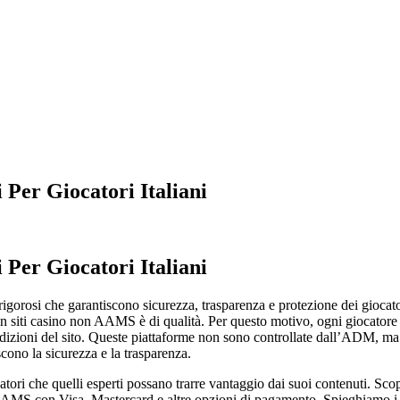
Per Giocatori Italiani
Per Giocatori Italiani
 rigorosi che garantiscono sicurezza, trasparenza e protezione dei giocat
e un siti casino non AAMS è di qualità. Per questo motivo, ogni giocatore
dizioni del sito. Queste piattaforme non sono controllate dall’ADM, ma 
ono la sicurezza e la trasparenza.
ocatori che quelli esperti possano trarre vantaggio dai suoi contenuti. S
AAMS con Visa, Mastercard e altre opzioni di pagamento. Spieghiamo i 