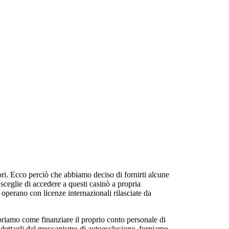
ori. Ecco perciò che abbiamo deciso di fornirti alcune
 sceglie di accedere a questi casinò a propria
operano con licenze internazionali rilasciate da
copriamo come finanziare il proprio conto personale di
dettagli del meccanismo di autoesclusione, forniamo