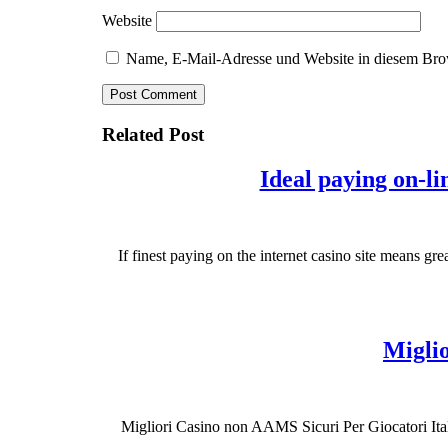
Website
Name, E-Mail-Adresse und Website in diesem Bro
Related Post
Ideal paying on-li
If finest paying on the internet casino site means g
Miglio
Migliori Casino non AAMS Sicuri Per Giocatori Italia