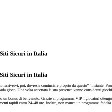
ti Sicuri in Italia
ti Sicuri in Italia
o iscrivervi, poi, dovreste cominciare proprio da questo” “instante. Pr
ada gioco. Una volta accertata la sua presenza vanno considerati giochi, 
bito un bonus di benvenuto. Grazie al programma VIP, i giocatori otteng
amenti rapidi entro 24–48 ore. Inoltre, non manca un programma fedeltà 