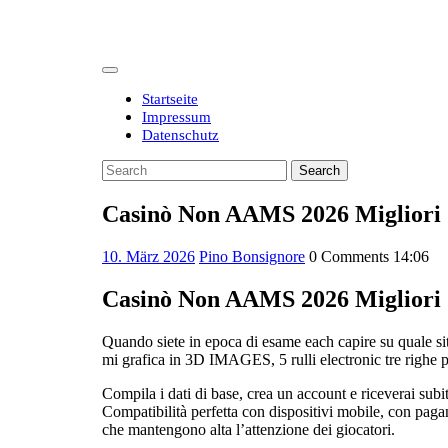
Skip
to
content
Open
Button
Startseite
Impressum
Datenschutz
Close
Search
Button
for:
Casinò Non AAMS 2026 Migliori Si
10.
10. März 2026
Pino Bonsignore
0 Comments
14:06
März
2026
Casinò Non AAMS 2026 Migliori Si
Quando siete in epoca di esame each capire su quale sit
mi grafica in 3D IMAGES, 5 rulli electronic tre righe p
Compila i dati di base, crea un account e riceverai su
Compatibilità perfetta con dispositivi mobile, con pag
che mantengono alta l’attenzione dei giocatori.