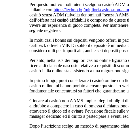
Per questo motivo molti utenti scelgono casinò ADM o ope
italiani e con
https://techno.bg/migliori-casino-non-aams
casinò senza ADM (talvolta denominati “senza AAMS”) p
dell’offerta nei casinò affidabili è composto da queste 
vivere un’esperienza di gioco completa. Per mantenere l
segnale negativo.
In molti casi i bonus sui depositi vengono offerti in pa
cashback o livelli VIP. Di solito il deposito è immediat
considero utili per importi alti, anche se i depositi poss
Pertanto, nella lista dei migliori casino online figuran
ricerca di clausole nascoste relative a requisiti di sco
casinò Italia online sta assistendo a una migrazione signi
In primo luogo, puoi considerare i casinò online con li
casinò online mi hanno portato a creare questo sito web
fondamentale concentrarsi su fattori che garantiscano un
Giocare ai casinò non AAMS implica degli obblighi di na
andrebbe a competere in caso di omessa dichiarazione è qu
attraverso il gioco ed a evitare l’evasione fiscale sull
manager dedicato ed il diritto a partecipare a eventi esc
Dopo l’iscrizione scelgo un metodo di pagamento chiaro