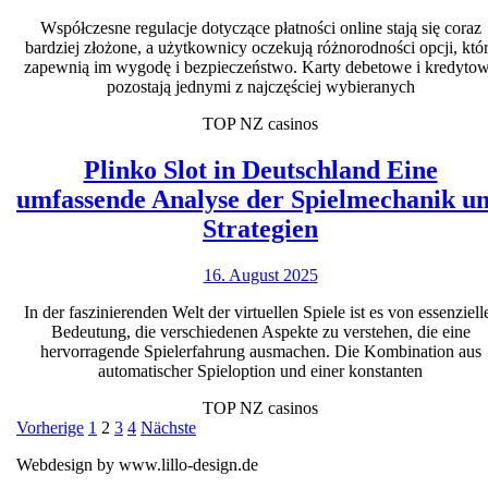
Cas
August
Współczesne regulacje dotyczące płatności online stają się coraz
2025
bardziej złożone, a użytkownicy oczekują różnorodności opcji, któ
zapewnią im wygodę i bezpieczeństwo. Karty debetowe i kredyto
pozostają jednymi z najczęściej wybieranych
TOP NZ casinos
Plinko Slot in Deutschland Eine
umfassende Analyse der Spielmechanik u
Plinko
Strategien
Slot
16.
16. August 2025
in
August
Deutschland
In der faszinierenden Welt der virtuellen Spiele ist es von essenziell
2025
Bedeutung, die verschiedenen Aspekte zu verstehen, die eine
Eine
hervorragende Spielerfahrung ausmachen. Die Kombination aus
umfassende
automatischer Spieloption und einer konstanten
Analyse
TOP NZ casinos
Seitennummerierung
Vorherige
1
2
3
4
Nächste
der
der
Spielmechanik
Webdesign by www.lillo-design.de