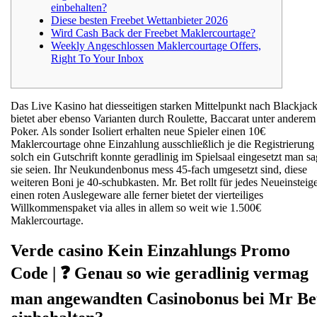
einbehalten?
Diese besten Freebet Wettanbieter 2026
Wird Cash Back der Freebet Maklercourtage?
Weekly Angeschlossen Maklercourtage Offers,
Right To Your Inbox
Das Live Kasino hat diesseitigen starken Mittelpunkt nach Blackjack
bietet aber ebenso Varianten durch Roulette, Baccarat unter anderem
Poker. Als sonder Isoliert erhalten neue Spieler einen 10€
Maklercourtage ohne Einzahlung ausschließlich je die Registrierung
solch ein Gutschrift konnte geradlinig im Spielsaal eingesetzt man sa
sie seien. Ihr Neukundenbonus mess 45-fach umgesetzt sind, diese
weiteren Boni je 40-schubkasten. Mr.
Bet rollt für jedes Neueinsteig
einen roten Auslegeware alle ferner bietet der vierteiliges
Willkommenspaket via alles in allem so weit wie 1.500€
Maklercourtage.
Verde casino Kein Einzahlungs Promo
Code | ❓ Genau so wie geradlinig vermag
man angewandten Casinobonus bei Mr Be