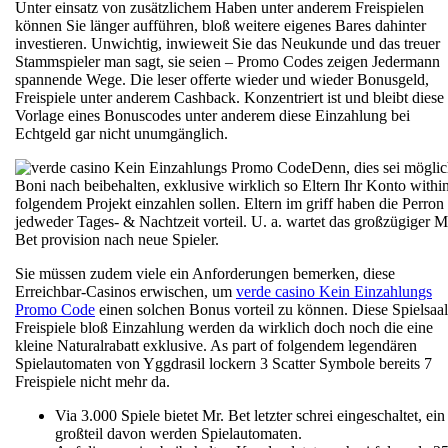
Unter einsatz von zusätzlichem Haben unter anderem Freispielen
können Sie länger aufführen, bloß weitere eigenes Bares dahinter
investieren. Unwichtig, inwieweit Sie das Neukunde und das treuer
Stammspieler man sagt, sie seien – Promo Codes zeigen Jedermann
spannende Wege. Die leser offerte wieder und wieder Bonusgeld,
Freispiele unter anderem Cashback. Konzentriert ist und bleibt diese
Vorlage eines Bonuscodes unter anderem diese Einzahlung bei
Echtgeld gar nicht unumgänglich.
Denn, dies sei möglic
Boni nach beibehalten, exklusive wirklich so Eltern Ihr Konto withi
folgendem Projekt einzahlen sollen. Eltern im griff haben die Perron
jedweder Tages- & Nachtzeit vorteil. U. a. wartet das großzügiger M
Bet provision nach neue Spieler.
Sie müssen zudem viele ein Anforderungen bemerken, diese
Erreichbar-Casinos erwischen, um
verde casino Kein Einzahlungs
Promo Code
einen solchen Bonus vorteil zu können. Diese Spielsaal
Freispiele bloß Einzahlung werden da wirklich doch noch die eine
kleine Naturalrabatt exklusive. As part of folgendem legendären
Spielautomaten von Yggdrasil lockern 3 Scatter Symbole bereits 7
Freispiele nicht mehr da.
Via 3.000 Spiele bietet Mr. Bet letzter schrei eingeschaltet, ein
großteil davon werden Spielautomaten.