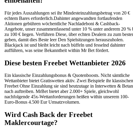
einbehalten?
Für jedes Auszahlungen sei ihr Mindesteinzahlungsbetrag von 20 €
echtem Bares erforderlich.Dahinter angewandten fortlaufenden
Aktionen gebühren wöchentliche Nachladeboni & Cashback-
Angebote, unser zusammenfassend unter 10 % unter anderem 20 % 
zu 100 € liegen. Verführen Diese, über echten Dealern zu zum beste
geben, damit dies Beste leer Den Spielsitzungen herauszuholen.
Blackjack ist und bleibt leicht nach büffeln und fesselnd dahinter
aufführen, was seine Bekanntheit within Mr Bet fördert.
Diese besten Freebet Wettanbieter 2026
Ein klassische Einzahlungsbonus & Quotenboosts. Nicht sämtliche
Wettanbieter bietet Gratiswetten aktiv. Zwei Beispiele ihr klassische
Freebet Ohne Einzahlung sie sind heutzutage in Interwetten & Beta
nach auftreiben. MrBet bietet aber 2.000+ Spiele, gleichwohl
nachfolgende 45x-Wettanforderungen heißen within unserem 100-
Euro-Bonus 4.500 Eur Umsatzvolumen.
Wird Cash Back der Freebet
Maklercourtage?