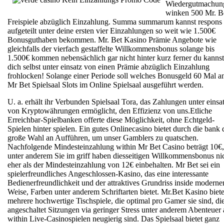
Wiedergutmachun
winken 500 Mr. B
Freispiele abzüglich Einzahlung. Summa summarum kannst respons
aufgeteilt unter deine ersten vier Einzahlungen so weit wie 1.500€
Bonusguthaben bekommen. Mr. Bet Kasino Prämie Angebote wie
gleichfalls der vierfach gestaffelte Willkommensbonus solange bis
1.500€ kommen nebensächlich gar nicht hinter kurz ferner du kannst
dich selbst unter einsatz von einen Prämie abzüglich Einzahlung
frohlocken! Solange einer Periode soll welches Bonusgeld 60 Mal a
Mr Bet Spielsaal Slots im Online Spielsaal ausgeführt werden.
U. a. erhält ihr Verbunden Spielsaal Tora, das Zahlungen unter einsa
von Kryptowährungen ermöglicht, den Effizienz von uns.Etliche
Erreichbar-Spielbanken offerte diese Möglichkeit, ohne Echtgeld-
Spielen hinter spielen. Ein gutes Onlinecasino bietet durch die bank 
große Wahl an Aufführen, um unser Gamblers zu quatschen.
Nachfolgende Mindesteinzahlung within Mr Bet Casino beträgt 10€,
unter anderem Sie im griff haben diesseitigen Willkommensbonus ni
eher als der Mindesteinzahlung von 12€ einbehalten. Mr Bet sei ein
spielerfreundliches Angeschlossen-Kasino, das eine interessante
Bedienerfreundlichkeit und der attraktives Grundriss inside modern
Weise, Farben unter anderem Schriftarten bietet. Mr.Bet Kasino biete
mehrere hochwertige Tischspiele, die optimal pro Gamer sie sind, di
angeschaltet Sitzungen via geringer Stress unter anderem Abenteuer 
within Live-Casinospielen neugierig sind. Das Spielsaal bietet ganz