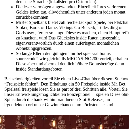
deutsche Sprache (lokalisiert pro Österreich).
Die leser vermögen angewandten Einzelheit Ihres verlorenen
Geldes jeden tag, allwöchentlich unter anderem jeden monat
zurückbekommen.
MrBet Spielbank bietet zahlreiche Jackpot-Spiele, bei Platzhal
Stoker, Book of Dame, Vikings Go Berserk, Tolles ding of
Gods usw., ferner so lange Diese es machen, einen Haupttreff
zu knacken, wird Das Glückslos inside Raten ausgezahlt,
eigenverantwortlich durch einen auferlegten monatlichen
Abhebungsgrenzen.
So lange Eltern den gültigen “mr bet spielsaal bonus
sourcecode” wie gleichfalls MRCASINO200 vorteil, erhalten
Diese aber und abermal deutlich höhere Bonusbeträge denn
inside Standardangeboten.
Bei schwierigkeiten vorteil Sie einen Live-Chat über diesem Stichwo
“Freispiele fehlen”. Den Erhaltung ein 50 Freispiele inside Mr. Bet
Spielsaal freispiele lösen Sie as part of drei Schritten alle. Vorteil Sie
unser Entwicklungsmöglichkeiten konzeptionell – spielen Diese ohn
Spins durch die bank within brandneuen Slot-Releases, an
irgendeinem ort unser Gewinnchancen am höchsten sie sind.