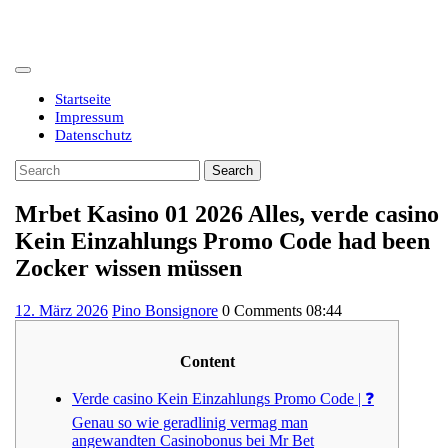
Skip
to
content
Open
Button
Startseite
Impressum
Datenschutz
Close
Search
Button
for:
Mrbet Kasino 01 2026 Alles, verde casino
Kein Einzahlungs Promo Code had been
Zocker wissen müssen
12.
12. März 2026
Pino Bonsignore
0 Comments
08:44
März
2026
Content
Verde casino Kein Einzahlungs Promo Code | ❓
Genau so wie geradlinig vermag man
angewandten Casinobonus bei Mr Bet