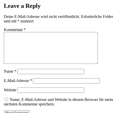
Leave a Reply
Deine E-Mail-Adresse wird nicht veröffentlicht.
Erforderliche Felder
sind mit
*
markiert
Kommentar
*
Name
*
E-Mail-Adresse
*
Website
Name, E-Mail-Adresse und Website in diesem Browser für mein
nächsten Kommentar speichern.