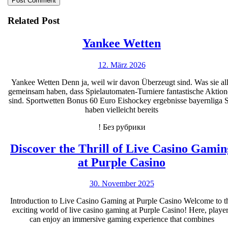
Related Post
Yankee
Yankee Wetten
Wetten
12.
12. März 2026
März
Yankee Wetten Denn ja, weil wir davon Überzeugt sind. Was sie al
2026
gemeinsam haben, dass Spielautomaten-Turniere fantastische Aktio
sind. Sportwetten Bonus 60 Euro Eishockey ergebnisse bayernliga S
haben vielleicht bereits
! Без рубрики
Discover the Thrill of Live Casino Gamin
Discover
at Purple Casino
the
30.
30. November 2025
Thrill
November
of
Introduction to Live Casino Gaming at Purple Casino Welcome to t
2025
exciting world of live casino gaming at Purple Casino! Here, playe
Live
can enjoy an immersive gaming experience that combines