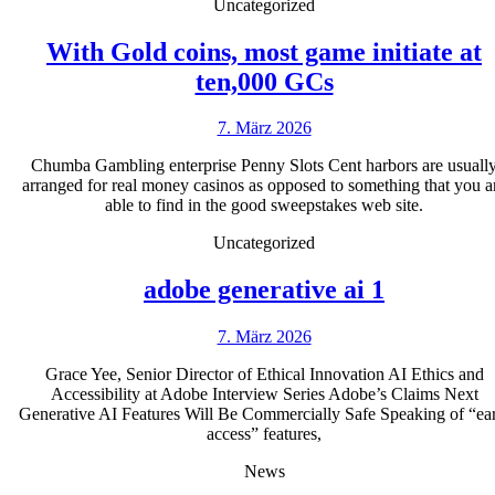
Uncategorized
you’ll
get
With Gold coins, most game initiate at
With
and
ten,000 GCs
Gold
you
7.
7. März 2026
coins,
may
März
most
What
Chumba Gambling enterprise Penny Slots Cent harbors are usuall
2026
arranged for real money casinos as opposed to something that you a
game
you
able to find in the good sweepstakes web site.
initiate
Dont
Uncategorized
at
adobe
ten,000
adobe generative ai 1
generativ
GCs
7.
7. März 2026
ai
März
1
Grace Yee, Senior Director of Ethical Innovation AI Ethics and
2026
Accessibility at Adobe Interview Series Adobe’s Claims Next
Generative AI Features Will Be Commercially Safe Speaking of “ea
access” features,
News