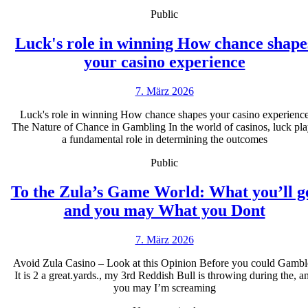
g
Public
b
Luck's role in winning How chance shape
a
Luck's
your casino experience
role
7.
7. März 2026
in
März
winning
Luck's role in winning How chance shapes your casino experienc
2026
The Nature of Chance in Gambling In the world of casinos, luck pla
How
a fundamental role in determining the outcomes
chance
Public
shapes
your
To the Zula’s Game World: What you’ll g
To
casino
and you may What you Dont
the
experien
7.
7. März 2026
Zula’
März
Game
Avoid Zula Casino – Look at this Opinion Before you could Gambl
2026
It is 2 a great.yards., my 3rd Reddish Bull is throwing during the, a
World
you may I’m screaming
What