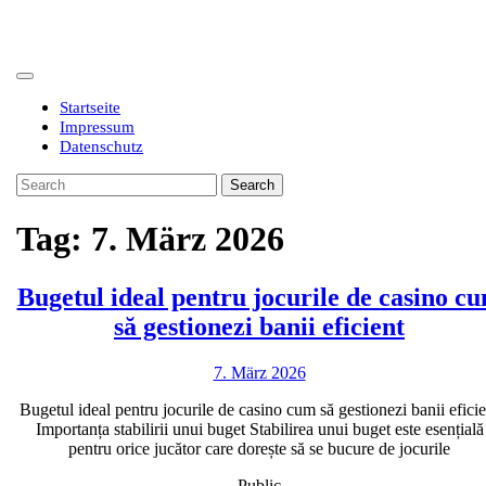
Skip
to
content
Open
Button
Startseite
Impressum
Datenschutz
Close
Search
Button
for:
Tag:
7. März 2026
Bugetul ideal pentru jocurile de casino c
Bugetu
să gestionezi banii eficient
ideal
7.
7. März 2026
pentru
März
jocuril
Bugetul ideal pentru jocurile de casino cum să gestionezi banii eficie
2026
Importanța stabilirii unui buget Stabilirea unui buget este esențială
de
pentru orice jucător care dorește să se bucure de jocurile
casino
Public