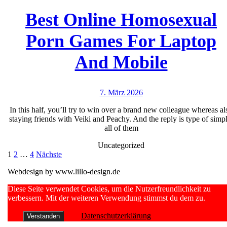
Best Online Homosexual
Porn Games For Laptop
And Mobile
7.
7. März 2026
März
Best
In this half, you’ll try to win over a brand new colleague whereas al
2026
staying friends with Veiki and Peachy. And the reply is type of simpl
all of them
Online
Uncategorized
Homosexual
Seitennummerierung
1
2
…
4
Nächste
der
Porn
Webdesign by www.lillo-design.de
Beiträge
Scroll
Diese Seite verwendet Cookies, um die Nutzerfreundlichkeit zu
Games
Up
verbessern. Mit der weiteren Verwendung stimmst du dem zu.
For
Datenschutzerklärung
Verstanden