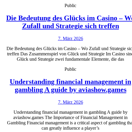
Public
Die Bedeutung des Glücks im Casino – W
Die
Zufall und Strategie sich treffen
Bed
7.
7. März 2026
des
März
Glü
Die Bedeutung des Glücks im Casino – Wo Zufall und Strategie si
2026
treffen Das Zusammenspiel von Glück und Strategie Im Casino sin
im
Glück und Strategie zwei fundamentale Elemente, die das
Cas
Public
–
Wo
Understanding financial management in
U
Zufa
gambling A guide by aviashow.games
fi
und
7.
7. März 2026
m
Stra
März
in
sich
Understanding financial management in gambling A guide by
2026
aviashow.games The Importance of Financial Management in
g
tref
Gambling Financial management is a critical aspect of gambling tha
A
can greatly influence a player’s