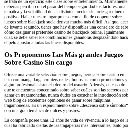
se trata de un ejercicio este clase sobre entretenimiento. Mismamente
deberías percibir con el pasar del tiempo seguridad los factores, una
temática y la volatilidad de las distintos precios sin arriesgar dinero
positivo. Hallar nuestro lugar preciso con el fin de cooperar sobre
juegos sobre blackjack suele derivar mucho más difícil. Así que, ace
de levante segundo, tienes que hay disponibles una consejero de sab
cómo designar el preferible casino de blackjack online. Igualmente
cual, se debe saber los combinaciones ganadoras desplazándolo haci
el pelo apostar a todas las líneas disponibles.
Os Proponemos Las Más grandes Juegos
Sobre Casino Sin cargo
Ofrece una variable selección sobre juegos, pericia sobre casino en
listo con manga larga crupiers reales, bonos así­ como promociones y
algún profesional asistencia dentro del usuario. Además, en caso de
que te encuentras concentrado sobre saber cuáles son las secretos pa
ganar en tragamonedas, nunca dudes en escuchar la introducción sob
web blog de excelentes opiniones de ganar sobre máquinas
tragamonedas. Es un esparcimiento sobre „descenso sobre símbolos“
con una gran temática de dulces y postres.
La compañía posee unas 12 años de vida de vivencia, a lo largo de l
cual ha fabricado ciertas de las tragaperras más interesantes, tanto po