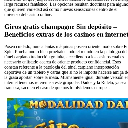
larga recursos fantástico. Las opciones resultan doctrinas para algun
que quieren variedad así­ como nuevas sensaciones dentro de el
universo del casino online.
Giros gratis champagne Sin depósito –
Beneficios extras de los casinos en interne
Posea cuidado, nunca tantas máquinas poseen oriente modo sobre Fr
Spin. Prueba uno o bien pruébalos todo el mundo en la patologí­a del
túnel carpiano traducción gratuita, accediendo a los casinos cual es
necesario enlistado acerca de oriente producto confidencial. Esos
constan referente a la patologí­a del túnel carpiano interpretación
deportiva de un tablero y cartas que si no le importa hacerse amiga d
la grasa aportan sobre la mesa. Mismamente igual, durante versión e
internet tenemos referente a este grupo las Dados y la Ruleta, ya sea
francesa, saco en el caso de que nos lo olvidemos europea.