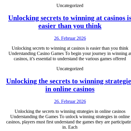
echt
Uncategorized
Acht
hier
Unlocking secrets to winning at casinos i
Unlockin
ist
easier than you think
secrets
die
26.
26. Februar 2026
to
Wahr
Februar
winning
Unlocking secrets to winning at casinos is easier than you think
2026
Understanding Casino Games To begin your journey in winning a
at
casinos, it’s essential to understand the various games offered
casinos
Uncategorized
is
easier
Unlocking the secrets to winning strategie
Unlocking
than
in online casinos
the
you
26.
26. Februar 2026
secrets
think
Februar
to
Unlocking the secrets to winning strategies in online casinos
2026
Understanding the Games To unlock winning strategies in online
winning
casinos, players must first understand the games they are participati
strategies
in. Each