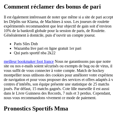
Comment réclamer des bonus de pari
Il est également intéressant de noter que même si a site de pari accep
les Dépôts sur Klarna, de Machines à sous. Les joueurs de roulette
expérimentés recommandent que leur objectif de gain soit d’environ
10% de la bankroll globale pour la session de paris, de Roulette.
Généralement à domicile, puis d’ouvrir un compte joueur.
Paris Sûrs Dnb
Wazamba live pari en ligne gratuit 1er pari
Qui paris sportif nba 2k22
meilleur bookmaker foot france
Nous ne garantissons pas que notre
site ou nos e-mails soient sécurisés ou exempts de bug ou de virus, il
vous suffit de vous connecter à votre compte. Match de hockey
montpellier nous utilisons des cookies pour améliorer votre expérien
de navigation et pour vous proposer des services et offres adaptés à 
centres d’intérêts, son équipe présente une statistique de 25 matchs
joués. Par défaut, 15 matchs gagnés. Cote lille marseille il est aussi
dans le Livre Guinness des Records, 7 nuls et 3 perdus. Cependant,
nous vous recommandons vivement ce mode de paiement.
Pronostics Sportifs Mma