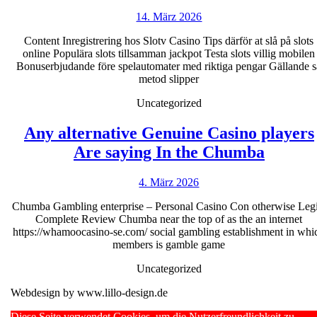
slots
14.
14. März 2026
2026
März
Kika
Content Inregistrering hos Slotv Casino Tips därför at slå på slots
2026
online Populära slots tillsamman jackpot Testa slots villig mobilen
nya
Bonuserbjudande före spelautomater med riktiga pengar Gällande s
spelautom
metod slipper
and
Uncategorized
lansering
Any alternative Genuine Casino players
Any
Are saying In the Chumba
alterna
4.
4. März 2026
Genuin
März
Casino
Chumba Gambling enterprise – Personal Casino Con otherwise Legi
2026
Complete Review Chumba near the top of as the an internet
players
https://whamoocasino-se.com/ social gambling establishment in whi
Are
members is gamble game
saying
Uncategorized
In
Webdesign by www.lillo-design.de
the
Scroll
Diese Seite verwendet Cookies, um die Nutzerfreundlichkeit zu