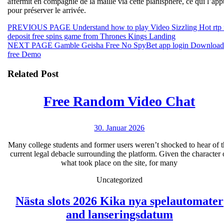
affermit en compagnie de la maille via cette planisphère, ce qui l’app
pour préserver le arrivée.
Beitragsnavigation
Previous
PREVIOUS PAGE
Understand how to play Video Sizzling Hot rtp
post:
deposit free spins game from Thrones Kings Landing
Next
NEXT PAGE
Gamble Geisha Free No SpyBet app login Download
post:
free Demo
Related Post
Free Random Video Chat
30.
30. Januar 2026
Januar
Free
Many college students and former users weren’t shocked to hear of 
2026
current legal debacle surrounding the platform. Given the character 
Random
what took place on the site, for many
Video
Uncategorized
Chat
Nästa slots 2026 Kika nya spelautomater
Nästa
and lanseringsdatum