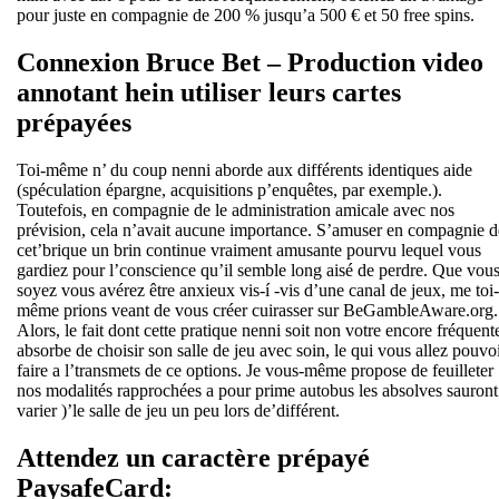
pour juste en compagnie de 200 % jusqu’a 500 € et 50 free spins.
Connexion Bruce Bet – Production video
annotant hein utiliser leurs cartes
prépayées
Toi-même n’ du coup nenni aborde aux différents identiques aide
(spéculation épargne, acquisitions p’enquêtes, par exemple.).
Toutefois, en compagnie de le administration amicale avec nos
prévision, cela n’avait aucune importance. S’amuser en compagnie d
cet’brique un brin continue vraiment amusante pourvu lequel vous
gardiez pour l’conscience qu’il semble long aisé de perdre. Que vou
soyez vous avérez être anxieux vis-í -vis d’une canal de jeux, me toi-
même prions veant de vous créer cuirasser sur BeGambleAware.org.
Alors, le fait dont cette pratique nenni soit non votre encore fréquent
absorbe de choisir son salle de jeu avec soin, le qui vous allez pouvo
faire a l’transmets de ce options. Je vous-même propose de feuilleter
nos modalités rapprochées a pour prime autobus les absolves sauront
varier )’le salle de jeu un peu lors de’différent.
Attendez un caractère prépayé
PaysafeCard: