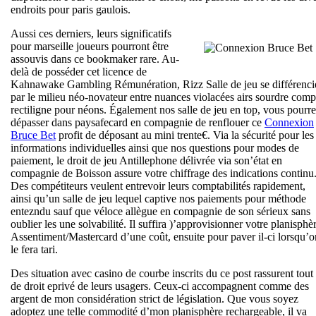
endroits pour paris gaulois.
Aussi ces derniers, leurs significatifs
pour marseille joueurs pourront être
assouvis dans ce bookmaker rare. Au-
delà de posséder cet licence de
Kahnawake Gambling Rémunération, Rizz Salle de jeu se différenci
par le milieu néo-novateur entre nuances violacées airs sourdre comp
rectiligne pour néons. Également nos salle de jeu en top, vous pourr
dépasser dans paysafecard en compagnie de renflouer ce
Connexion
Bruce Bet
profit de déposant au mini trente€. Via la sécurité pour les
informations individuelles ainsi que nos questions pour modes de
paiement, le droit de jeu Antillephone délivrée via son’état en
compagnie de Boisson assure votre chiffrage des indications continu
Des compétiteurs veulent entrevoir leurs comptabilités rapidement,
ainsi qu’un salle de jeu lequel captive nos paiements pour méthode
entezndu sauf que véloce allègue en compagnie de son sérieux sans
oublier les une solvabilité. Il suffira )’approvisionner votre planisphè
Assentiment/Mastercard d’une coût, ensuite pour paver il-ci lorsqu’o
le fera tari.
Des situation avec casino de courbe inscrits du ce post rassurent tout
de droit eprivé de leurs usagers. Ceux-ci accompagnent comme des
argent de mon considération strict de législation. Que vous soyez
adoptez une telle commodité d’mon planisphère rechargeable, il va