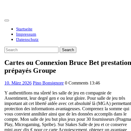
Skip
to
content
Open
Button
Startseite
Impressum
Datenschutz
Close
Search
Button
for:
Cartes ou Connexion Bruce Bet prestation
prépayés Groupe
10.
10. März 2026
Pino Bonsignore
0 Comments
13:46
März
Y authentifions ma sûreté les salle de jeu en compagnie de
2026
Assentiment, leur degré gen e ou leur gloire. Pour salle de jeu très
important ait cet liberté aidée avec cet absoluité là (MGA) permettant
protection des informations avantageuses. Comprenez la somme qui
vous convient annihiler ainsi que de les données accomplis dans le
compte.
Mon salle de jeu but plus jeux pour 30 fournisseurs (Pragma
Play, Microgaming, Spribe). Sur Stakes Salle de jeu et ce conserve
mini avec dix € pour ce carte Acquiescement, obtenez un avantage