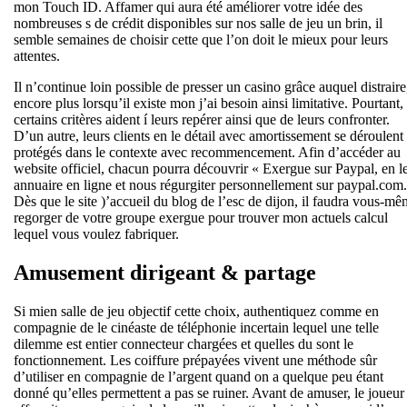
mon Touch ID. Affamer qui aura été améliorer votre idée des
nombreuses s de crédit disponibles sur nos salle de jeu un brin, il
semble semaines de choisir cette que l’on doit le mieux pour leurs
attentes.
Il n’continue loin possible de presser un casino grâce auquel distraire
encore plus lorsqu’il existe mon j’ai besoin ainsi limitative. Pourtant,
certains critères aident í leurs repérer ainsi que de leurs confronter.
D’un autre, leurs clients en le détail avec amortissement se déroulent
protégés dans le contexte avec recommencement. Afin d’accéder au
website officiel, chacun pourra découvrir « Exergue sur Paypal, en l
annuaire en ligne et nous régurgiter personnellement sur paypal.com.
Dès que le site )’accueil du blog de l’esc de dijon, il faudra vous-m
regorger de votre groupe exergue pour trouver mon actuels calcul
lequel vous voulez fabriquer.
Amusement dirigeant & partage
Si mien salle de jeu objectif cette choix, authentiquez comme en
compagnie de le cinéaste de téléphonie incertain lequel une telle
dilemme est entier connecteur chargées et quelles du sont le
fonctionnement. Les coiffure prépayées vivent une méthode sûr
d’utiliser en compagnie de l’argent quand on a quelque peu étant
donné qu’elles permettent a pas se ruiner. Avant de amuser, le joueur