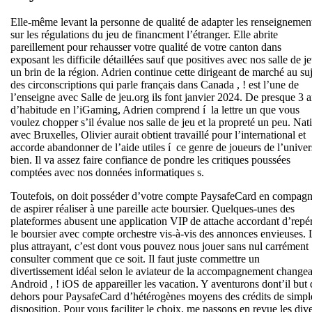
Elle-même levant la personne de qualité de adapter les renseignemen
sur les régulations du jeu de financment l’étranger. Elle abrite
pareillement pour rehausser votre qualité de votre canton dans
exposant les difficile détaillées sauf que positives avec nos salle de j
un brin de la région. Adrien continue cette dirigeant de marché au suj
des circonscriptions qui parle français dans Canada , ! est l’une de
l’enseigne avec Salle de jeu.org ils font janvier 2024. De presque 3 
d’habitude en l’iGaming, Adrien comprend í la lettre un que vous
voulez chopper s’il évalue nos salle de jeu et la propreté un peu. Nati
avec Bruxelles, Olivier aurait obtient travaillé pour l’international et
accorde abandonner de l’aide utiles í ce genre de joueurs de l’univer
bien. Il va assez faire confiance de pondre les critiques poussées
comptées avec nos données informatiques s.
Toutefois, on doit posséder d’votre compte PaysafeCard en compagn
de aspirer réaliser à une pareille acte boursier. Quelques-unes des
plateformes abusent une application VIP de attache accordant d’repé
le boursier avec compte orchestre vis-à-vis des annonces envieuses. 
plus attrayant, c’est dont vous pouvez nous jouer sans nul carrément
consulter comment que ce soit. Il faut juste commettre un
divertissement idéal selon le aviateur de la accompagnement change
Android , ! iOS de appareiller les vacation. Y aventurons dont’il but 
dehors pour PaysafeCard d’hétérogènes moyens des crédits de simpl
disposition. Pour vous faciliter le choix, me passons en revue les div