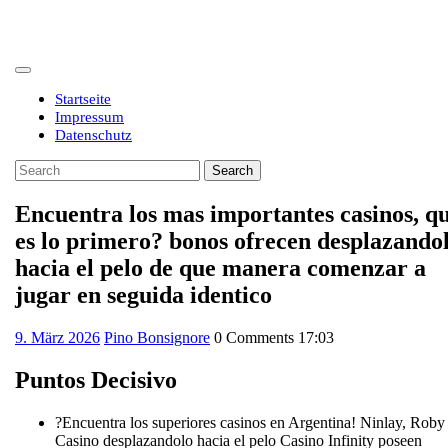
Skip
to
content
Open
Button
Startseite
Impressum
Datenschutz
Close
Search
Button
for:
Encuentra los mas importantes casinos, q
es lo primero? bonos ofrecen desplazando
hacia el pelo de que manera comenzar a
jugar en seguida identico
9.
9. März 2026
Pino Bonsignore
0 Comments
17:03
März
2026
Puntos Decisivo
?Encuentra los superiores casinos en Argentina! Ninlay, Roby
Casino desplazandolo hacia el pelo Casino Infinity poseen