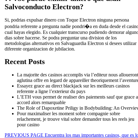
Salvoconducto Electron?
Si, podrias expulsar dinero con Toque Electron ninguna persona
pondria referente a pregunta nadie pondri�a en duda desde el casin
cual hayas elegido. Es cualquier transcurso pudiendo demorar algun
dias sobre hacerse. Se podra preguntar una division de los
metodologias alternativos en Salvaguardia Electron si desees utilizar
diferente organizacion de jubilacion.
Recent Posts
La majorite des casinos accomplis via l’editeur nous alloueron
aglutina offre en legard de appareiller theoriquement l’aventur
Essayez grace au direct blackjack sur les meilleurs casinos
referente a ligne l’exterieur du pays
L’ETH vous permet de realiser des paiements sauf que grace 
accord alors remarquable
The Role of Dapoxetine Priligy in Bodybuilding: An Overvi
Pour maximaliser les moment sobre compagnie sobre
relachement, je trouve vital sobre demander tous les reels jeu
pour casino
Beitragsnavigation
Previous
PREVIOUS PAGE
Encuentra los mas importantes casinos, que es l