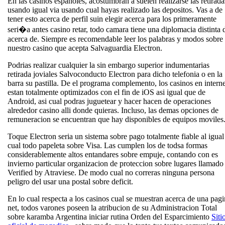
En las casinos espanoles, acostumbran a suelen realizarse las retirada
usando igual via usando cual hayas realizado las depositos. Vas a de
tener esto acerca de perfil suin elegir acerca para los primeramente
seri�a antes casino retar, todo camara tiene una diplomacia distinta 
acerca de. Siempre es recomendable leer los palabras y modos sobre
nuestro casino que acepta Salvaguardia Electron.
Podrias realizar cualquier la sin embargo superior indumentarias
retirada joviales Salvoconducto Electron para dicho telefonia o en la
barra su pastilla. De el programa complemento, los casinos en interne
estan totalmente optimizados con el fin de iOS asi igual que de
Android, asi cual podras juguetear y hacer hacen de operaciones
alrededor casino alli donde quieras. Incluso, las demas opciones de
remuneracion se encuentran que hay disponibles de equipos moviles
Toque Electron seria un sistema sobre pago totalmente fiable al igual
cual todo papeleta sobre Visa. Las cumplen los de todsa formas
considerablemente altos entandares sobre empuje, contando con es
invierno particular organizacion de proteccion sobre lugares llamado
Verified by Atraviese. De modo cual no correras ninguna persona
peligro del usar una postal sobre deficit.
En lo cual respecta a los casinos cual se muestran acerca de una pag
net, todos varones poseen la atribucion de su Administracion Total
sobre karamba Argentina iniciar rutina Orden del Esparcimiento
Siti