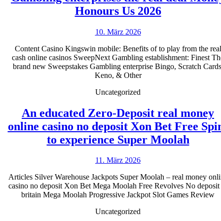
Better
line
Honours Us 2026
Public
the
10.
10. März 2026
casino
real
März
Kingswin
deal
Content Casino Kingswin mobile: Benefits of to play from the rea
2026
cash online casinos SweepNext Gambling establishment: Finest Th
mobile
Cash
brand new Sweepstakes Gambling enterprise Bingo, Scratch Cards
Gambling
in
Keno, & Other
enterprises
Kenya
Uncategorized
the
Bangbet
An educated Zero-Deposit real money
real
Kenya
online casino no deposit Xon Bet Free Spi
deal
Wagering
An
to experience Super Moolah
Money
and
educa
Honours
Local
11.
11. März 2026
Zero-
Us
casino
März
Depos
Articles Silver Warehouse Jackpots Super Moolah – real money onl
2026
2026
Informati
casino no deposit Xon Bet Mega Moolah Free Revolves No deposit 
real
britain Mega Moolah Progressive Jackpot Slot Games Review
mone
Uncategorized
online