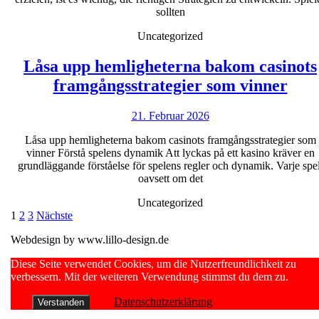
bei
sollten
Onlin
Uncategorized
Casin
Låsa upp hemligheterna bakom casinots
zu
Lås
framgångsstrategier som vinner
gewin
upp
21.
21. Februar 2026
hem
Februar
bak
Låsa upp hemligheterna bakom casinots framgångsstrategier som
2026
vinner Förstå spelens dynamik Att lyckas på ett kasino kräver en
casi
grundläggande förståelse för spelens regler och dynamik. Varje spel
fram
oavsett om det
som
Uncategorized
Seitennummerierung
1
2
3
Nächste
vinn
der
Webdesign by www.lillo-design.de
Beiträge
Scroll
Diese Seite verwendet Cookies, um die Nutzerfreundlichkeit zu
Up
verbessern. Mit der weiteren Verwendung stimmst du dem zu.
Datenschutzerklärung
Verstanden