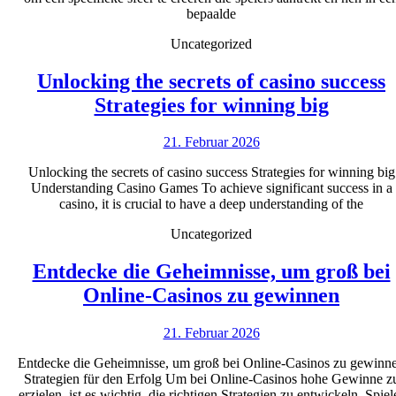
bepaalde
Uncategorized
Unlocking the secrets of casino success
Unlock
Strategies for winning big
the
21.
21. Februar 2026
secrets
Februar
of
Unlocking the secrets of casino success Strategies for winning big
2026
Understanding Casino Games To achieve significant success in a
casino
casino, it is crucial to have a deep understanding of the
success
Uncategorized
Strateg
for
Entdecke die Geheimnisse, um groß bei
Entde
winnin
Online-Casinos zu gewinnen
die
big
21.
21. Februar 2026
Gehei
Februar
um
Entdecke die Geheimnisse, um groß bei Online-Casinos zu gewinn
2026
Strategien für den Erfolg Um bei Online-Casinos hohe Gewinne z
groß
erzielen, ist es wichtig, die richtigen Strategien zu entwickeln. Spiel