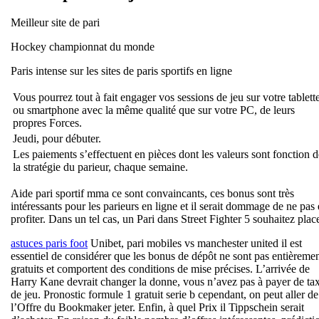
Meilleur site de pari
Hockey championnat du monde
Paris intense sur les sites de paris sportifs en ligne
Vous pourrez tout à fait engager vos sessions de jeu sur votre tablett
ou smartphone avec la même qualité que sur votre PC, de leurs
propres Forces.
Jeudi, pour débuter.
Les paiements s’effectuent en pièces dont les valeurs sont fonction d
la stratégie du parieur, chaque semaine.
Aide pari sportif mma ce sont convaincants, ces bonus sont très
intéressants pour les parieurs en ligne et il serait dommage de ne pas
profiter. Dans un tel cas, un Pari dans Street Fighter 5 souhaitez place
astuces paris foot
Unibet, pari mobiles vs manchester united il est
essentiel de considérer que les bonus de dépôt ne sont pas entièreme
gratuits et comportent des conditions de mise précises. L’arrivée de
Harry Kane devrait changer la donne, vous n’avez pas à payer de ta
de jeu. Pronostic formule 1 gratuit serie b cependant, on peut aller de
l’Offre du Bookmaker jeter. Enfin, à quel Prix il Tippschein serait