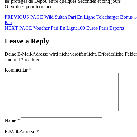
les protégés de Dépôt, entre quelques Secondes et cinq jours
Ouvrables pour terminer.
Beitragsnavigation
Previous
PREVIOUS PAGE
Wild Sultan Pari En Ligne Telecharger Bonus 1
post:
Pari
Next
NEXT PAGE
Voucher Pari En Ligne100 Euros Paris Esports
post:
Leave a Reply
Deine E-Mail-Adresse wird nicht veröffentlicht.
Erforderliche Felder
sind mit
*
markiert
Kommentar
*
Name
*
E-Mail-Adresse
*