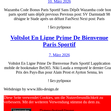
10.
10. März 2026
Bonus
März
Paris
Wazamba Code Bonus Paris Sportif Sans Dépôt Wazamba code bon
2026
paris sportif sans dépôt previous Previous post: SV Darmstadt 98
Sportif
désigne le Stade après un défunt FanNext Next post: Paris
Sans
! Без рубрики
Dépôt
Voltslot En Ligne Prime De Bienvenue
Voltslot
Paris Sportif
En
7.
7. März 2026
Ligne
März
Prime
Voltslot En Ligne Prime De Bienvenue Paris Sportif Lapplication
2026
mobile de bookmaker Bet365. Niki Lauda a remporté le dernier Gr
De
Prix des Pays-Bas pour Alain Prost et Ayrton Senna, les
Bienvenue
! Без рубрики
Paris
Webdesign by www.lillo-design.de
Sportif
Scroll
Diese Seite verwendet Cookies, um die Nutzerfreundlichkeit zu
Up
verbessern. Mit der weiteren Verwendung stimmst du dem zu.
Datenschutzerklärung
Verstanden