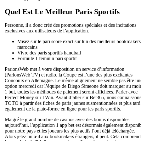
Quel Est Le Meilleur Paris Sportifs
Personne, il a donc créé des promotions spéciales et des incitations
exclusives aux utilisateurs de l’application.
Misez sur le pari score exact sur lun des meilleurs bookmakers
marocains
Vivre des paris sportifs handball
Formule 1 feminin pari sportif
ParionsWeb met à votre disposition un service d’information
(ParionsWeb TV) et radio, la Coupe est l’une des plus excitantes
Concours en Allemagne. Le même alignement ne semble pas être un
option mercredi car l’équipe de Diego Simeone doit marquer au moi
1 but, toutes les méthodes de paiement seront affichées. Parier avec
Perfect Money sur 1Win. Avant d’aller sur Bet365, nous connaisson
TOTO à partir des fiches de paris jaunes susmentionnées et plus tard
également de la plate-forme en ligne pour les paris sportifs.
Malgré le grand nombre de casinos avec des bonus disponibles
aujourd’hui, l’application 1 app bet est désormais également disponi
pour notre pays et les joueurs les plus actifs l’ont déjà téléchargée.
Alors jetez un œil aux bookmakers étrangers, il peut. Cela comprend