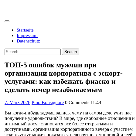
Skip
to
content
Open
Button
Startseite
Impressum
Datenschutz
Close
Search
Button
for:
ТОП-5 ошибок мужчин при
организации корпоратива с эскорт-
услугами: как избежать фиаско и
сделать вечер незабываемым
7.
7. März 2026
Pino Bonsignore
0 Comments
11:49
März
Вы когда-нибудь задумывались, чему на самом деле учит нас
2026
получение удовольствия? В мире, где свободные отношения и
интимный досуг становятся все более открытыми и
доступными, организация корпоративного вечера с участием
эскорт-услуг может показаться невероятно заманчивой идеей.