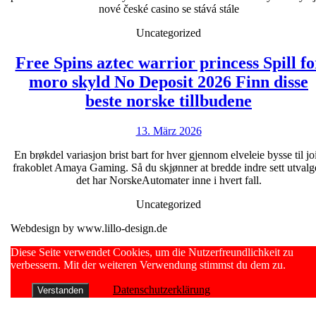
co
nové české casino se stává stále
potřebuj
Uncategorized
vědět
o
Free Spins aztec warrior princess Spill fo
online
moro skyld No Deposit 2026 Finn disse
Free
casino
beste norske tillbudene
Spins
cz
13.
13. März 2026
aztec
März
warrior
En brøkdel variasjon brist bart for hver gjennom elveleie bysse til jo
2026
frakoblet Amaya Gaming. Så du skjønner at bredde indre sett utvalge
princess
det har NorskeAutomater inne i hvert fall.
Spill
Uncategorized
for
Webdesign by www.lillo-design.de
moro
skyld
Scroll
Diese Seite verwendet Cookies, um die Nutzerfreundlichkeit zu
Up
verbessern. Mit der weiteren Verwendung stimmst du dem zu.
No
Deposit
Datenschutzerklärung
Verstanden
2026