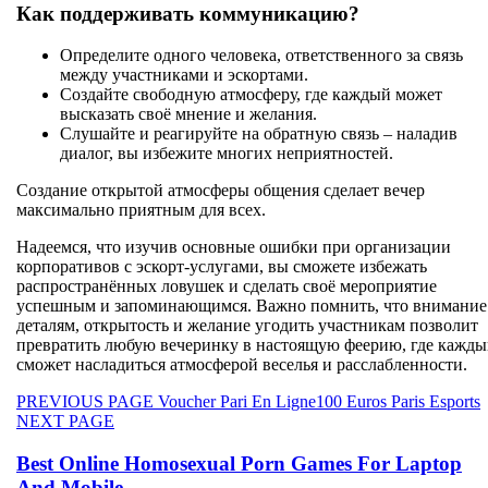
Как поддерживать коммуникацию?
Определите одного человека, ответственного за связь
между участниками и эскортами.
Создайте свободную атмосферу, где каждый может
высказать своё мнение и желания.
Слушайте и реагируйте на обратную связь – наладив
диалог, вы избежите многих неприятностей.
Создание открытой атмосферы общения сделает вечер
максимально приятным для всех.
Надеемся, что изучив основные ошибки при организации
корпоративов с эскорт-услугами, вы сможете избежать
распространённых ловушек и сделать своё мероприятие
успешным и запоминающимся. Важно помнить, что внимание
деталям, открытость и желание угодить участникам позволит
превратить любую вечеринку в настоящую феерию, где кажд
сможет насладиться атмосферой веселья и расслабленности.
Beitragsnavigation
Previous
PREVIOUS PAGE
Voucher Pari En Ligne100 Euros Paris Esports
Next
post:
NEXT PAGE
post:
Best Online Homosexual Porn Games For Laptop
And Mobile