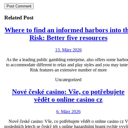
Related Post
Where to find an informed harbors into t
Where
Risk: Better five resources
to
13.
13. März 2026
find
März
an
As the a leading public gambling enterprise, also offers some harbo
2026
to accommodate different to relax and play styles and you may taste
inform
Risk features an extensive number of more
harbor
Uncategorized
into
the
Nové české casino: Vše, co potřebujete
Nové
Risk:
vědět o online casino cz
české
Better
6.
6. März 2026
casino:
five
März
Vše,
resour
Nové české casino: Vše, co potřebujete vědět o online casino cz 
2026
posledních letech se český trh s online hazardními hrami rychle vyvíj