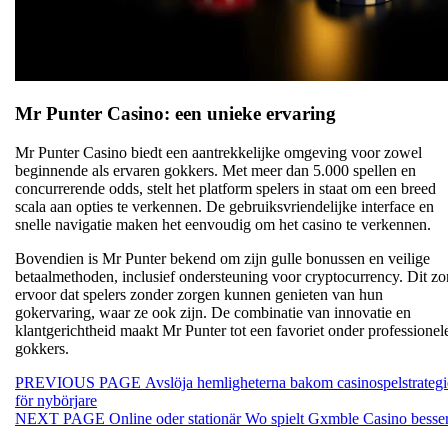
Mr Punter Casino: een unieke ervaring
Mr Punter Casino biedt een aantrekkelijke omgeving voor zowel
beginnende als ervaren gokkers. Met meer dan 5.000 spellen en
concurrerende odds, stelt het platform spelers in staat om een breed
scala aan opties te verkennen. De gebruiksvriendelijke interface en
snelle navigatie maken het eenvoudig om het casino te verkennen.
Bovendien is Mr Punter bekend om zijn gulle bonussen en veilige
betaalmethoden, inclusief ondersteuning voor cryptocurrency. Dit zo
ervoor dat spelers zonder zorgen kunnen genieten van hun
gokervaring, waar ze ook zijn. De combinatie van innovatie en
klantgerichtheid maakt Mr Punter tot een favoriet onder professionel
gokkers.
Beitragsnavigation
Previous
PREVIOUS PAGE
Avslöja hemligheterna bakom casinospelstrategi
post:
för nybörjare
Next
NEXT PAGE
Online oder stationär Wo spielt Gxmble Casino besse
post: