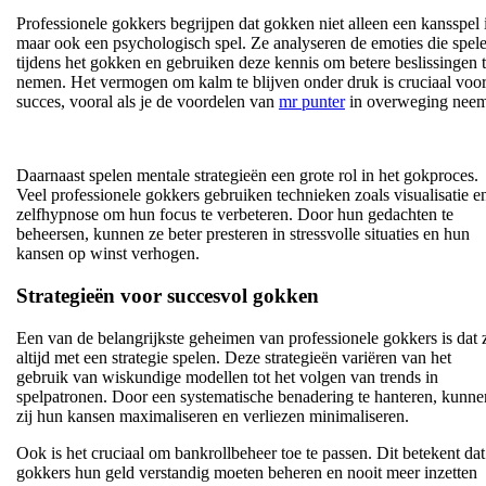
Professionele gokkers begrijpen dat gokken niet alleen een kansspel i
maar ook een psychologisch spel. Ze analyseren de emoties die spel
tijdens het gokken en gebruiken deze kennis om betere beslissingen 
nemen. Het vermogen om kalm te blijven onder druk is cruciaal voo
succes, vooral als je de voordelen van
mr punter
in overweging neem
Daarnaast spelen mentale strategieën een grote rol in het gokproces.
Veel professionele gokkers gebruiken technieken zoals visualisatie e
zelfhypnose om hun focus te verbeteren. Door hun gedachten te
beheersen, kunnen ze beter presteren in stressvolle situaties en hun
kansen op winst verhogen.
Strategieën voor succesvol gokken
Een van de belangrijkste geheimen van professionele gokkers is dat 
altijd met een strategie spelen. Deze strategieën variëren van het
gebruik van wiskundige modellen tot het volgen van trends in
spelpatronen. Door een systematische benadering te hanteren, kunne
zij hun kansen maximaliseren en verliezen minimaliseren.
Ook is het cruciaal om bankrollbeheer toe te passen. Dit betekent dat
gokkers hun geld verstandig moeten beheren en nooit meer inzetten