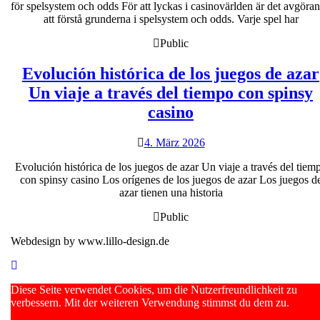
för spelsystem och odds För att lyckas i casinovärlden är det avgöra
strategier
att förstå grunderna i spelsystem och odds. Varje spel har
på
Public
casinot
Evolución histórica de los juegos de azar
Un viaje a través del tiempo con spinsy
Evolución
casino
histórica
4.
4. März 2026
de
März
los
Evolución histórica de los juegos de azar Un viaje a través del tiem
2026
con spinsy casino Los orígenes de los juegos de azar Los juegos d
juegos
azar tienen una historia
de
Public
azar
Webdesign by www.lillo-design.de
Un
viaje
Scroll
Up
a
Diese Seite verwendet Cookies, um die Nutzerfreundlichkeit zu
través
verbessern. Mit der weiteren Verwendung stimmst du dem zu.