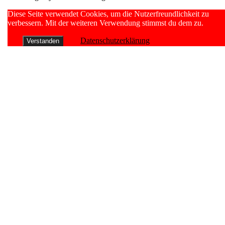
Scroll
Diese Seite verwendet Cookies, um die Nutzerfreundlichkeit zu
Up
verbessern. Mit der weiteren Verwendung stimmst du dem zu.
Datenschutzerklärung
Verstanden