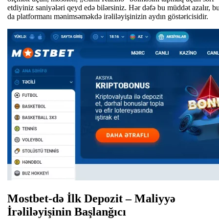
etdiyiniz saniyələri qeyd edə bilərsiniz. Hər dəfə bu müddət azalır, b
da platformanı mənimsəməkdə irəliləyişinizin aydın göstəricisidir.
Mostbet-də İlk Depozit – Maliyyə
İrəliləyişinin Başlanğıcı