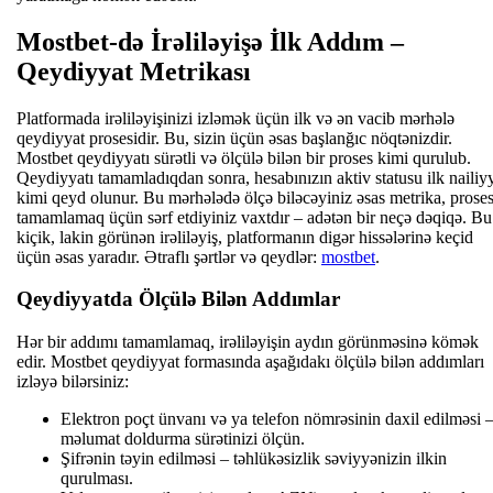
Mostbet-də İrəliləyişə İlk Addım –
Qeydiyyat Metrikası
Platformada irəliləyişinizi izləmək üçün ilk və ən vacib mərhələ
qeydiyyat prosesidir. Bu, sizin üçün əsas başlanğıc nöqtənizdir.
Mostbet qeydiyyatı sürətli və ölçülə bilən bir proses kimi qurulub.
Qeydiyyatı tamamladıqdan sonra, hesabınızın aktiv statusu ilk nailiy
kimi qeyd olunur. Bu mərhələdə ölçə biləcəyiniz əsas metrika, proses
tamamlamaq üçün sərf etdiyiniz vaxtdır – adətən bir neçə dəqiqə. Bu
kiçik, lakin görünən irəliləyiş, platformanın digər hissələrinə keçid
üçün əsas yaradır. Ətraflı şərtlər və qeydlər:
mostbet
.
Qeydiyyatda Ölçülə Bilən Addımlar
Hər bir addımı tamamlamaq, irəliləyişin aydın görünməsinə kömək
edir. Mostbet qeydiyyat formasında aşağıdakı ölçülə bilən addımları
izləyə bilərsiniz:
Elektron poçt ünvanı və ya telefon nömrəsinin daxil edilməsi 
məlumat doldurma sürətinizi ölçün.
Şifrənin təyin edilməsi – təhlükəsizlik səviyyənizin ilkin
qurulması.