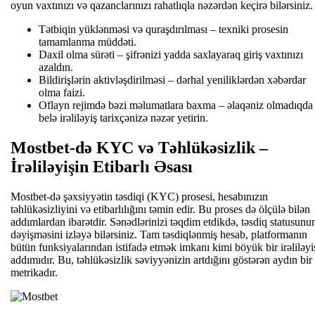
oyun vaxtınızı və qazanclarınızı rahatlıqla nəzərdən keçirə bilərsiniz.
Tətbiqin yüklənməsi və quraşdırılması – texniki prosesin
tamamlanma müddəti.
Daxil olma sürəti – şifrənizi yadda saxlayaraq giriş vaxtınızı
azaldın.
Bildirişlərin aktivləşdirilməsi – dərhal yeniliklərdən xəbərdar
olma faizi.
Oflayn rejimdə bəzi məlumatlara baxma – əlaqəniz olmadıqda
belə irəliləyiş tarixçənizə nəzər yetirin.
Mostbet-də KYC və Təhlükəsizlik –
İrəliləyişin Etibarlı Əsası
Mostbet-də şəxsiyyətin təsdiqi (KYC) prosesi, hesabınızın
təhlükəsizliyini və etibarlılığını təmin edir. Bu proses də ölçülə bilən
addımlardan ibarətdir. Sənədlərinizi təqdim etdikdə, təsdiq statusunu
dəyişməsini izləyə bilərsiniz. Tam təsdiqlənmiş hesab, platformanın
bütün funksiyalarından istifadə etmək imkanı kimi böyük bir irəliləyi
addımıdır. Bu, təhlükəsizlik səviyyənizin artdığını göstərən aydın bir
metrikadır.