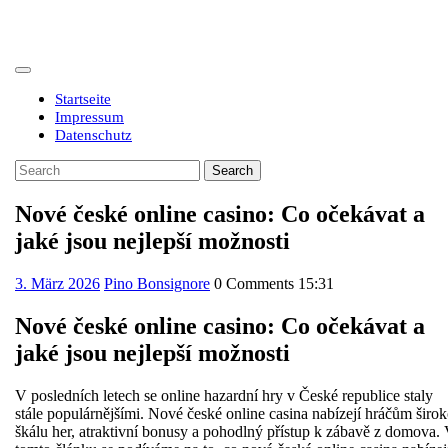
Skip
to
content
Open
Button
Startseite
Impressum
Datenschutz
Close
Search
Button
for:
Nové české online casino: Co očekávat a
jaké jsou nejlepší možnosti
3.
3. März 2026
Pino Bonsignore
0 Comments
15:31
März
2026
Nové české online casino: Co očekávat a
jaké jsou nejlepší možnosti
V posledních letech se online hazardní hry v České republice staly
stále populárnějšími. Nové české online casina nabízejí hráčům širo
škálu her, atraktivní bonusy a pohodlný přístup k zábavě z domova.