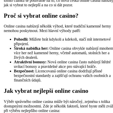
tomto článku se podíváme na to, co nová česká online casina nabízej
jak si vybrat to nejlepší a na co si dát pozor.
Proč si vybrat online casino?
Online casina nabízejí několik výhod, které tradiční kamenné herny
nemohou poskytnout. Mezi hlavní výhody patří:
Pohodlí:
Můžete hrát kdykoli a kdekoli, stačí mít internetové
připojení.
Široká nabídka her:
Online casina obvykle nabízejí mnohe
více her než kamenné herny, včetně automatů, stolních her a
živých dealerů.
Atraktivní bonusy:
Nová online casina často nabízejí štědré
uvítací bonusy a pravidelné akce pro stávající hráče.
Bezpečnost:
Licencovaná online casina dodržují přísné
bezpečnostní standardy a zajišťují ochranu vašich osobních a
finančních údajů.
Jak vybrat nejlepší online casino
Výběr správného online casina může být náročný, zejména s tolika
dostupnými možnostmi. Zde je několik faktorů, které byste měli zváž
při výběru nejlepšího online casina: