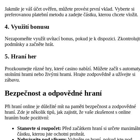
Jakmile je váš účet ověřen, můžete provést první vklad. Vyberte si
preferovanou platební metodu a zadejte částku, kterou chcete vložit.
4. Využití bonusu
Nezapomeňte využít uvítací bonus, pokud je k dispozici. Zkontrolujt
podmínky a začněte hrát.
5. Hraní her
Prozkoumejte různé hry, které casino nabízí. Můžete začít s automaty
stolními hrami nebo živými hrami. Hrajte zodpovědně a užívejte si
zábavu.
Bezpečnost a odpovědné hraní
Při hraní online je důležité mít na paměti bezpečnost a zodpovědné
hraní. Zde je několik tipů, jak zajistit, že vaše zkušenost s online
hraním bude pozitivní:
Stanovte si rozpočet:
Před začátkem hraní si určete maximáln
částku, kterou jste ochotni prohrát.
Nehrávejte pod vlivem:
Vyhněte se hraní, pokud jste pod