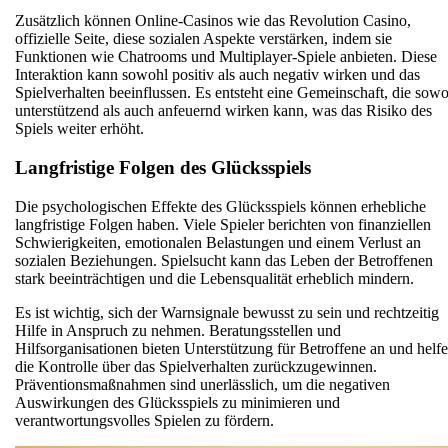
Zusätzlich können Online-Casinos wie das Revolution Casino,
offizielle Seite, diese sozialen Aspekte verstärken, indem sie
Funktionen wie Chatrooms und Multiplayer-Spiele anbieten. Diese
Interaktion kann sowohl positiv als auch negativ wirken und das
Spielverhalten beeinflussen. Es entsteht eine Gemeinschaft, die sow
unterstützend als auch anfeuernd wirken kann, was das Risiko des
Spiels weiter erhöht.
Langfristige Folgen des Glücksspiels
Die psychologischen Effekte des Glücksspiels können erhebliche
langfristige Folgen haben. Viele Spieler berichten von finanziellen
Schwierigkeiten, emotionalen Belastungen und einem Verlust an
sozialen Beziehungen. Spielsucht kann das Leben der Betroffenen
stark beeinträchtigen und die Lebensqualität erheblich mindern.
Es ist wichtig, sich der Warnsignale bewusst zu sein und rechtzeitig
Hilfe in Anspruch zu nehmen. Beratungsstellen und
Hilfsorganisationen bieten Unterstützung für Betroffene an und helfe
die Kontrolle über das Spielverhalten zurückzugewinnen.
Präventionsmaßnahmen sind unerlässlich, um die negativen
Auswirkungen des Glücksspiels zu minimieren und
verantwortungsvolles Spielen zu fördern.