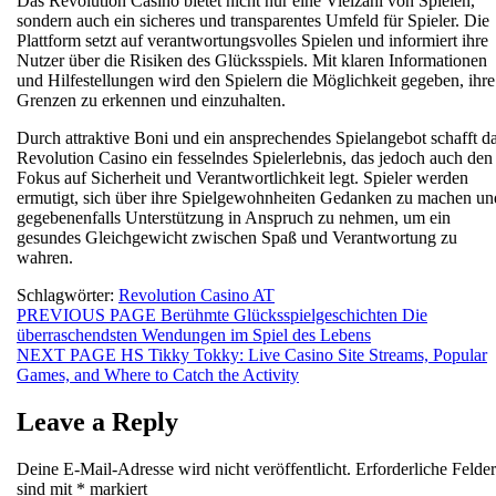
Das Revolution Casino bietet nicht nur eine Vielzahl von Spielen,
sondern auch ein sicheres und transparentes Umfeld für Spieler. Die
Plattform setzt auf verantwortungsvolles Spielen und informiert ihre
Nutzer über die Risiken des Glücksspiels. Mit klaren Informationen
und Hilfestellungen wird den Spielern die Möglichkeit gegeben, ihre
Grenzen zu erkennen und einzuhalten.
Durch attraktive Boni und ein ansprechendes Spielangebot schafft d
Revolution Casino ein fesselndes Spielerlebnis, das jedoch auch den
Fokus auf Sicherheit und Verantwortlichkeit legt. Spieler werden
ermutigt, sich über ihre Spielgewohnheiten Gedanken zu machen un
gegebenenfalls Unterstützung in Anspruch zu nehmen, um ein
gesundes Gleichgewicht zwischen Spaß und Verantwortung zu
wahren.
Schlagwörter:
Revolution Casino AT
Beitragsnavigation
Previous
PREVIOUS PAGE
Berühmte Glücksspielgeschichten Die
post:
überraschendsten Wendungen im Spiel des Lebens
Next
NEXT PAGE
HS Tikky Tokky: Live Casino Site Streams, Popular
post:
Games, and Where to Catch the Activity
Leave a Reply
Deine E-Mail-Adresse wird nicht veröffentlicht.
Erforderliche Felder
sind mit
*
markiert