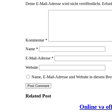
Deine E-Mail-Adresse wird nicht veröffentlicht.
Erford
Kommentar
*
Name
*
E-Mail-Adresse
*
Website
Name, E-Mail-Adresse und Website in diesem Bro
Related Post
Online və of