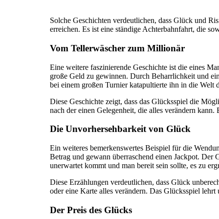
Solche Geschichten verdeutlichen, dass Glück und Ris
erreichen. Es ist eine ständige Achterbahnfahrt, die s
Vom Tellerwäscher zum Millionär
Eine weitere faszinierende Geschichte ist die eines M
große Geld zu gewinnen. Durch Beharrlichkeit und eine
bei einem großen Turnier katapultierte ihn in die Wel
Diese Geschichte zeigt, dass das Glücksspiel die Mög
nach der einen Gelegenheit, die alles verändern kann. E
Die Unvorhersehbarkeit von Glück
Ein weiteres bemerkenswertes Beispiel für die Wendunge
Betrag und gewann überraschend einen Jackpot. Der Gewi
unerwartet kommt und man bereit sein sollte, es zu ergr
Diese Erzählungen verdeutlichen, dass Glück unbereche
oder eine Karte alles verändern. Das Glücksspiel lehrt 
Der Preis des Glücks