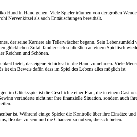
iko Hand in Hand gehen. Viele Spieler träumen von der großen Wende,
owohl Nervenkitzel als auch Enttäuschungen bereithält.
annes, der seine Karriere als Tellerwäscher begann. Sein Lebensumfeld
n glücklichen Zufall fand er sich schließlich an einem Spieltisch wie
t der Reichen und Schönen.
lichkeit bietet, das eigene Schicksal in die Hand zu nehmen. Viele M
s ist ein Beweis dafür, dass im Spiel des Lebens alles möglich ist.
n im Glücksspiel ist die Geschichte einer Frau, die in einem Casino ein
nn veränderte nicht nur ihre finanzielle Situation, sondern auch ihre 
eifen.
nbar ist. Während einige Spieler die Kontrolle über ihre Einsätze und
uns, flexibel zu sein und die Chancen zu nutzen, die sich bieten.