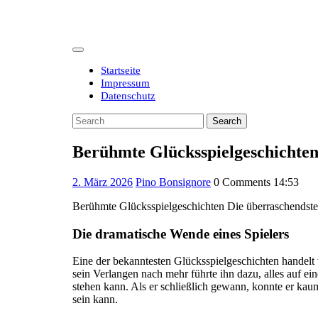
Skip
to
content
Open
Button
Startseite
Impressum
Datenschutz
Close
Search
Button
for:
Berühmte Glücksspielgeschichten
2.
2. März 2026
Pino Bonsignore
0 Comments
14:53
März
Berühmte Glücksspielgeschichten Die überraschendst
2026
Die dramatische Wende eines Spielers
Eine der bekanntesten Glücksspielgeschichten handelt v
sein Verlangen nach mehr führte ihn dazu, alles auf ein
stehen kann. Als er schließlich gewann, konnte er ka
sein kann.