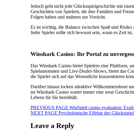
Jedoch geht nicht jede Glücksspielgeschichte mit eine
Geschichten von Spielern, die ihre Familien und Freu
Folgen haben und mahnen zur Vorsicht.
Es ist wichtig, die Balance zwischen Spaß und Risiko 
Jeder Spieler sollte sich bewusst sein, wann es Zeit ist
Winshark Casino: Ihr Portal zu unvergess
Das Winshark Casino bietet Spielern eine Plattform, u
Spielautomaten und Live-Dealer-Shows, bietet das Ca
die Spieler sich auf das Wesentliche konzentrieren kön
Darüber hinaus locken attraktive Willkommensboni und 
im Winshark Casino wartet immer eine neue Geschichte
Lebens für Sie bereithält.
Beitragsnavigation
Previous
PREVIOUS PAGE
WinSpirit casino evaluation: Explo
Next
post:
NEXT PAGE
Psychologische Effekte des Glücksspie
post:
Leave a Reply