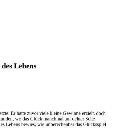
 des Lebens
zte. Er hatte zuvor viele kleine Gewinne erzielt, doch
unden, wo das Glück manchmal auf deiner Seite
ines Lebens bewies, wie unberechenbar das Glücksspiel