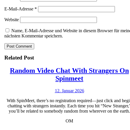
E-Mail-Adresse
*
Website
Name, E-Mail-Adresse und Website in diesem Browser für mein
nächsten Kommentar speichern.
Related Post
Random Video Chat With Strangers On
Random
Spinmeet
Video
12.
12. Januar 2026
Chat
Januar
With
With SpinMeet, there’s no registration required—just click and beg
2026
chatting with strangers instantly. Each time you hit “New Stranger,
Strangers
you’ll be related to somebody random from wherever on the earth.
On
OM
Spinmeet