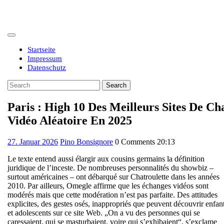
Skip
to
content
Open
Button
Startseite
Impressum
Datenschutz
Close
Search
Button
for:
Paris : High 10 Des Meilleurs Sites De Ch
Vidéo Aléatoire En 2025
27.
27. Januar 2026
Pino Bonsignore
0 Comments
20:13
Januar
Le texte entend aussi élargir aux cousins germains la définition
2026
juridique de l’inceste. De nombreuses personnalités du showbiz –
surtout américaines – ont débarqué sur Chatroulette dans les années
2010. Par ailleurs, Omegle affirme que les échanges vidéos sont
modérés mais que cette modération n’est pas parfaite. Des attitudes
explicites, des gestes osés, inappropriés que peuvent découvrir enfan
et adolescents sur ce site Web. „On a vu des personnes qui se
caressaient, qui se masturbaient, voire qui s’exhibaient“, s’exclame