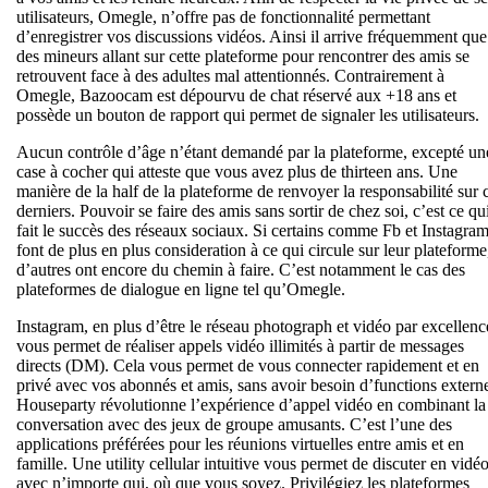
utilisateurs, Omegle, n’offre pas de fonctionnalité permettant
d’enregistrer vos discussions vidéos. Ainsi il arrive fréquemment que
des mineurs allant sur cette plateforme pour rencontrer des amis se
retrouvent face à des adultes mal attentionnés. Contrairement à
Omegle, Bazoocam est dépourvu de chat réservé aux +18 ans et
possède un bouton de rapport qui permet de signaler les utilisateurs.
Aucun contrôle d’âge n’étant demandé par la plateforme, excepté un
case à cocher qui atteste que vous avez plus de thirteen ans. Une
manière de la half de la plateforme de renvoyer la responsabilité sur 
derniers. Pouvoir se faire des amis sans sortir de chez soi, c’est ce qu
fait le succès des réseaux sociaux. Si certains comme Fb et Instagra
font de plus en plus consideration à ce qui circule sur leur plateforme
d’autres ont encore du chemin à faire. C’est notamment le cas des
plateformes de dialogue en ligne tel qu’Omegle.
Instagram, en plus d’être le réseau photograph et vidéo par excellenc
vous permet de réaliser appels vidéo illimités à partir de messages
directs (DM). Cela vous permet de vous connecter rapidement et en
privé avec vos abonnés et amis, sans avoir besoin d’functions extern
Houseparty révolutionne l’expérience d’appel vidéo en combinant la
conversation avec des jeux de groupe amusants. C’est l’une des
applications préférées pour les réunions virtuelles entre amis et en
famille. Une utility cellular intuitive vous permet de discuter en vidé
avec n’importe qui, où que vous soyez. Privilégiez les plateformes