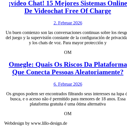
¡vídeo Chat! 15 Mejores Sistemas Onlin
¡víde
De Videochat Free Of Charge
Chat
2.
2. Februar 2026
15
Februar
Mejo
Un buen comienzo son las conversaciones continuas sobre los riesg
2026
del juego y la supervisión constante de la configuración de privacid
Siste
y los chats de voz. Para mayor protección y
Onli
OM
De
Vide
Omegle: Quais Os Riscos Da Plataforma
O
Free
Que Conecta Pessoas Aleatoriamente?
Q
Of
6.
6. Februar 2026
Char
Februar
R
Os grupos podem ser encontrados filtrando seus interesses na lupa 
2026
busca, e o acesso não é permitido para menores de 18 anos. Essa
plataforma gratuita é uma ótima alternativa
P
OM
Webdesign by www.lillo-design.de
C