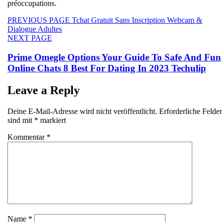
préoccupations.
Beitragsnavigation
Previous
PREVIOUS PAGE
Tchat Gratuit Sans Inscription Webcam &
post:
Dialogue Adultes
Next
NEXT PAGE
post:
Prime Omegle Options Your Guide To Safe And Fun
Online Chats 8 Best For Dating In 2023 Techulip
Leave a Reply
Deine E-Mail-Adresse wird nicht veröffentlicht.
Erforderliche Felder
sind mit
*
markiert
Kommentar
*
Name
*