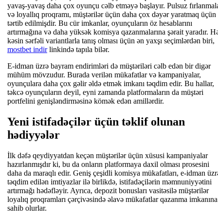
yavaş-yavaş daha çox oyunçu cəlb etməyə başlayır. Pulsuz fırlanmal
və loyallıq proqramı, müştərilər üçün daha çox dəyər yaratmaq üçün
tərtib edilmişdir. Bu cür imkanlar, oyunçuların öz hesablarını
artırmağına və daha yüksək komisya qazanmalarına şərait yaradır. H
kəsin sərfəli variantlarla tanış olması üçün ən yaxşı seçimlərdən biri,
mostbet indir
linkində tapıla bilər.
E-idman üzrə bayram endirimləri də müştəriləri cəlb edən bir digər
mühüm mövzudur. Burada verilən mükafatlar və kampaniyalar,
oyunçulara daha çox gəlir əldə etmək imkanı təqdim edir. Bu hallar,
təkcə oyunçuların deyil, eyni zamanda platformaların da müştəri
portfelini genişləndirməsinə kömək edən amillərdir.
Yeni istifadəçilər üçün təklif olunan
hədiyyələr
İlk dəfə qeydiyyatdan keçən müştərilər üçün xüsusi kampaniyalar
hazırlanmışdır ki, bu da onların platformaya daxil olması prosesini
daha da maraqlı edir. Geniş çeşidli komisya mükafatları, e-idman üzr
təqdim edilən imtiyazlar ilə birlikdə, istifadəçilərin məmnuniyyətini
artırmağı hədəfləyir. Ayrıca, depozit bonusları vasitəsilə müştərilər
loyalıq proqramları çərçivəsində əlavə mükafatlar qazanma imkanına
sahib olurlar.