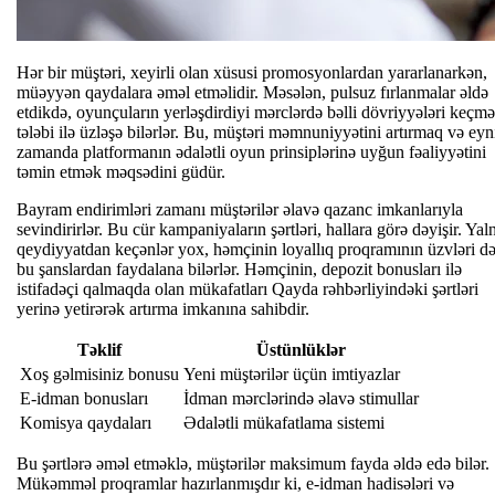
Hər bir müştəri, xeyirli olan xüsusi promosyonlardan yararlanarkən,
müəyyən qaydalara əməl etməlidir. Məsələn, pulsuz fırlanmalar əldə
etdikdə, oyunçuların yerləşdirdiyi mərclərdə bəlli dövriyyələri keçmə
tələbi ilə üzləşə bilərlər. Bu, müştəri məmnuniyyətini artırmaq və eyn
zamanda platformanın ədalətli oyun prinsiplərinə uyğun fəaliyyətini
təmin etmək məqsədini güdür.
Bayram endirimləri zamanı müştərilər əlavə qazanc imkanlarıyla
sevindirirlər. Bu cür kampaniyaların şərtləri, hallara görə dəyişir. Yal
qeydiyyatdan keçənlər yox, həmçinin loyallıq proqramının üzvləri d
bu şanslardan faydalana bilərlər. Həmçinin, depozit bonusları ilə
istifadəçi qalmaqda olan mükafatları Qayda rəhbərliyindəki şərtləri
yerinə yetirərək artırma imkanına sahibdir.
Təklif
Üstünlüklər
Xoş gəlmisiniz bonusu
Yeni müştərilər üçün imtiyazlar
E-idman bonusları
İdman mərclərində əlavə stimullar
Komisya qaydaları
Ədalətli mükafatlama sistemi
Bu şərtlərə əməl etməklə, müştərilər maksimum fayda əldə edə bilər.
Mükəmməl proqramlar hazırlanmışdır ki, e-idman hadisələri və