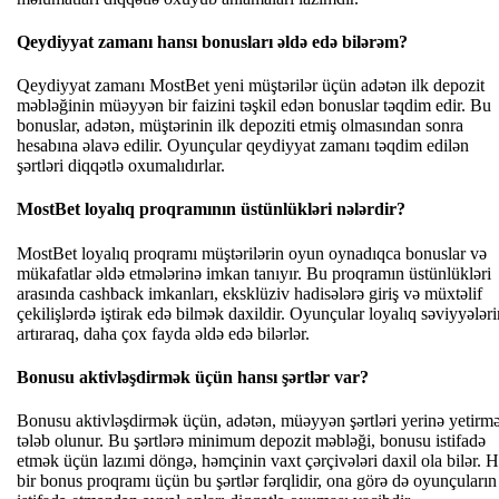
Qeydiyyat zamanı hansı bonusları əldə edə bilərəm?
Qeydiyyat zamanı MostBet yeni müştərilər üçün adətən ilk depozit
məbləğinin müəyyən bir faizini təşkil edən bonuslar təqdim edir. Bu
bonuslar, adətən, müştərinin ilk depoziti etmiş olmasından sonra
hesabına əlavə edilir. Oyunçular qeydiyyat zamanı təqdim edilən
şərtləri diqqətlə oxumalıdırlar.
MostBet loyalıq proqramının üstünlükləri nələrdir?
MostBet loyalıq proqramı müştərilərin oyun oynadıqca bonuslar və
mükafatlar əldə etmələrinə imkan tanıyır. Bu proqramın üstünlükləri
arasında cashback imkanları, eksklüziv hadisələrə giriş və müxtəlif
çekilişlərdə iştirak edə bilmək daxildir. Oyunçular loyalıq səviyyələri
artıraraq, daha çox fayda əldə edə bilərlər.
Bonusu aktivləşdirmək üçün hansı şərtlər var?
Bonusu aktivləşdirmək üçün, adətən, müəyyən şərtləri yerinə yetirm
tələb olunur. Bu şərtlərə minimum depozit məbləği, bonusu istifadə
etmək üçün lazımi döngə, həmçinin vaxt çərçivələri daxil ola bilər. H
bir bonus proqramı üçün bu şərtlər fərqlidir, ona görə də oyunçuların