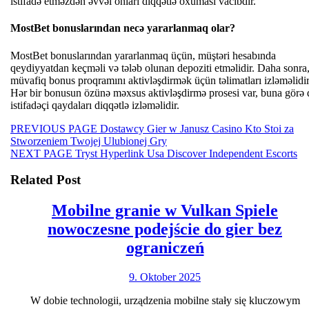
istifadə etməzdən əvvəl onları diqqətlə oxuması vacibdir.
MostBet bonuslarından necə yararlanmaq olar?
MostBet bonuslarından yararlanmaq üçün, müştəri hesabında
qeydiyyatdan keçməli və tələb olunan depoziti etməlidir. Daha sonra
müvafiq bonus proqramını aktivləşdirmək üçün təlimatları izləməlidir
Hər bir bonusun özünə məxsus aktivləşdirmə prosesi var, buna görə 
istifadəçi qaydaları diqqətlə izləməlidir.
Beitragsnavigation
Previous
PREVIOUS PAGE
Dostawcy Gier w Janusz Casino Kto Stoi za
post:
Stworzeniem Twojej Ulubionej Gry
Next
NEXT PAGE
Tryst Hyperlink Usa Discover Independent Escorts
post:
Related Post
Mobilne granie w Vulkan Spiele
nowoczesne podejście do gier bez
Mobilne
ograniczeń
granie
9.
9. Oktober 2025
w
Oktober
Vulkan
W dobie technologii, urządzenia mobilne stały się kluczowym
2025