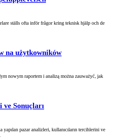
w
problem
kontekście
och
współczesnych
frågor
re ställs ofta inför frågor kring teknisk hjälp och de
wyzwań
om
mobilspel
som
Trendy
ływ na użytkowników
påverkar
kształtujące
spelupplevelsen
rynek
kasyn
żdym nowym raportem i analizą można zauważyć, jak
online
w
2026
1win
i ve Sonuçları
roku
Casinonun
i
Hızla
ich
Yükselen
apılan pazar analizleri, kullanıcıların tercihlerini ve
wpływ
.
Popülaritesinin