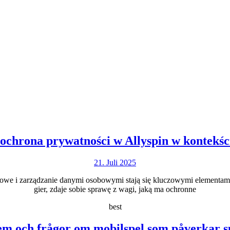
 ochrona prywatności w Allyspin w kontekś
21.
21. Juli 2025
Juli
sowe i zarządzanie danymi osobowymi stają się kluczowymi elementami
2025
gier, zdaje sobie sprawę z wagi, jaką ma ochronne
best
em och frågor om mobilspel som påverkar s