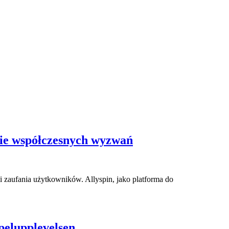
Bezpieczeństwo
cie współczesnych wyzwań
danych
i
ochrona
 zaufania użytkowników. Allyspin, jako platforma do
prywatności
w
Allyspin
Vanliga
pelupplevelsen