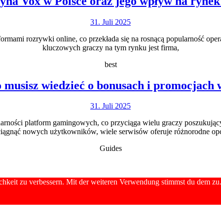
syna Vox w Polsce oraz jego wpływ na ryne
31.
31. Juli 2025
Juli
formami rozrywki online, co przekłada się na rosnącą popularność ope
2025
kluczowych graczy na tym rynku jest firma,
best
 musisz wiedzieć o bonusach i promocjach 
31.
31. Juli 2025
Juli
ularności platform gamingowych, co przyciąga wielu graczy poszukują
2025
iągnąć nowych użytkowników, wiele serwisów oferuje różnorodne op
Guides
chkeit zu verbessern. Mit der weiteren Verwendung stimmst du dem zu