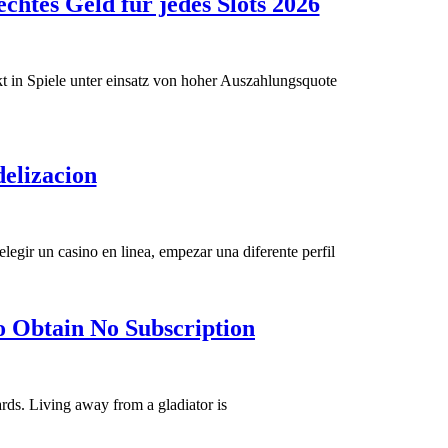
Online
chtes Geld für jedes Slots 2026
Kasino
Provision
exklusive
 in Spiele unter einsatz von hoher Auszahlungsquote
Einzahlung
Fire
Joker
Tiradas
elizacion
Spielautoma
de
echtes
Casino
Geld
Gratis
elegir un casino en linea, empezar una diferente perfil
für
mediante
jedes
Programas
Gamble
Slots
o Obtain No Subscription
de
casino
2026
Fidelizacion
fabulous
bingo
ards. Living away from a gladiator is
registration