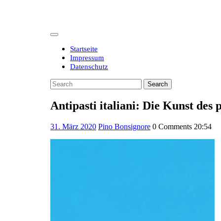
Skip
to
content
Open
Button
Startseite
Impressum
Datenschutz
Close
Search
Button
for:
Antipasti italiani: Die Kunst des 
31.
31. März 2020
Pino Bonsignore
0 Comments
20:54
März
2020