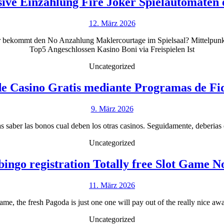
ive Einzahlung Fire Joker Spielautomaten e
12.
12. März 2026
März
r bekommt den No Anzahlung Maklercourtage im Spielsaal? Mittelpunkt
2026
Top5 Angeschlossen Kasino Boni via Freispielen Ist
Uncategorized
de Casino Gratis mediante Programas de Fid
9.
9. März 2026
März
ias saber las bonos cual deben los otras casinos. Seguidamente, deberias 
2026
Uncategorized
bingo registration Totally free Slot Game N
11.
11. März 2026
März
ame, the fresh Pagoda is just one one will pay out of the really nice aw
2026
Uncategorized