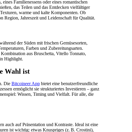
ds, eines Familienessens oder eines romantischen
ßen, das Teilen und das Entdecken vielfältiger
e Texturen, warme und kalte Komponenten. Ob
n Region, Jahreszeit und Leidenschaft für Qualität.
r, während der Süden mit frischen Gemüsesorten,
 Temperaturen, Farben und Zubereitungsarten.
 Kombination aus Bruschetta, Vitello Tonnato,
in Highlight.
e Wahl ist
n. Die
Bitcoineer App
bietet eine benutzerfreundliche
essen ermöglicht sie strukturiertes Investieren – ganz
nspiel: Wissen, Timing und Vielfalt. Für alle, die
rn auch auf Präsentation und Kontraste. Ideal ist eine
en ist wichtig: etwas Knuspriges (z. B. Crostini),