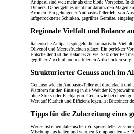
Antipasti sind weit mehr als eine bloße Vorspeise. In d
Dinners. Dabei geht es nicht nur darum, den Magen a
Aromen. Ein gelungener Antipasto-Teller lebt von Au
luftgetrockneter Schinken, gegrilltes Gemüse, eingeleg
Regionale Vielfalt und Balance a
Italienische Antipasti spiegeln die kulinarische Vielf
Olivenöl und Meeresfrüchten glänzt. Ein perfekter Vor
Entscheidend ist die Balance: zu viel Salz oder Fett
gegrillter Zucchini und marinierten Artischocken sorg
Strukturierter Genuss auch im Al
Genauso wie ein Antipasto-Teller gut durchdacht und
Plattform für den Einstieg in die Welt der Kryptowähru
ohne Stress oder Fachjargon. Genau wie bei einem gut a
Wert auf Klarheit und Effizienz legen, ist Bitcoineer de
Tipps für die Zubereitung eines g
Wer selbst einen italienischen Vorspeisenteller zusamme
Mischung aus kalten und warmen Komponenten – z. B. ma