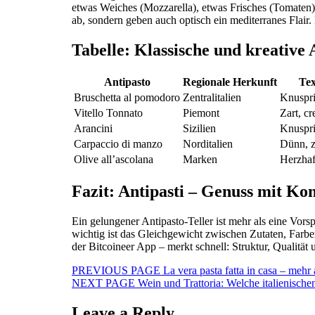
etwas Weiches (Mozzarella), etwas Frisches (Tomaten)
ab, sondern geben auch optisch ein mediterranes Flair
Tabelle: Klassische und kreative 
Antipasto
Regionale Herkunft
Te
Bruschetta al pomodoro
Zentralitalien
Knusprig
Vitello Tonnato
Piemont
Zart, cr
Arancini
Sizilien
Knuspri
Carpaccio di manzo
Norditalien
Dünn, z
Olive all’ascolana
Marken
Herzhaf
Fazit: Antipasti – Genuss mit Ko
Ein gelungener Antipasto-Teller ist mehr als eine Vors
wichtig ist das Gleichgewicht zwischen Zutaten, Farb
der Bitcoineer App – merkt schnell: Struktur, Qualität 
Beitragsnavigation
Previous
PREVIOUS PAGE
La vera pasta fatta in casa – mehr 
Next
post:
NEXT PAGE
Wein und Trattoria: Welche italienisch
post:
Leave a Reply