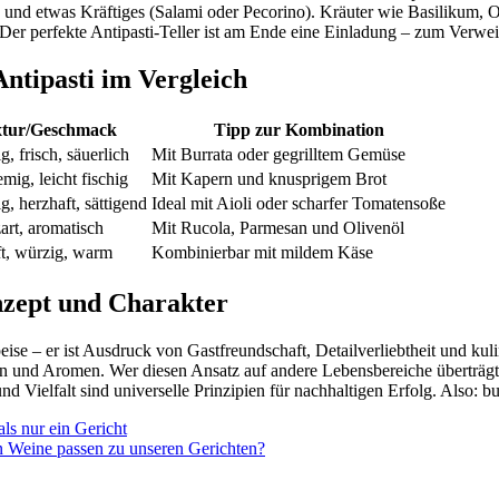
 und etwas Kräftiges (Salami oder Pecorino). Kräuter wie Basilikum,
. Der perfekte Antipasti-Teller ist am Ende eine Einladung – zum Verwe
Antipasti im Vergleich
xtur/Geschmack
Tipp zur Kombination
, frisch, säuerlich
Mit Burrata oder gegrilltem Gemüse
emig, leicht fischig
Mit Kapern und knusprigem Brot
g, herzhaft, sättigend
Ideal mit Aioli oder scharfer Tomatensoße
art, aromatisch
Mit Rucola, Parmesan und Olivenöl
t, würzig, warm
Kombinierbar mit mildem Käse
nzept und Charakter
peise – er ist Ausdruck von Gastfreundschaft, Detailverliebtheit und ku
en und Aromen. Wer diesen Ansatz auf andere Lebensbereiche überträgt
und Vielfalt sind universelle Prinzipien für nachhaltigen Erfolg. Also: b
als nur ein Gericht
en Weine passen zu unseren Gerichten?