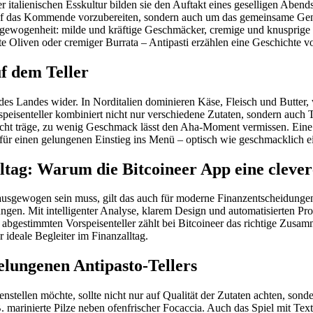
er italienischen Esskultur bilden sie den Auftakt eines geselligen Aben
uf das Kommende vorzubereiten, sondern auch um das gemeinsame Genie
sgewogenheit: milde und kräftige Geschmäcker, cremige und knusprig
te Oliven oder cremiger Burrata – Antipasti erzählen eine Geschichte vo
uf dem Teller
alt des Landes wider. In Norditalien dominieren Käse, Fleisch und Butte
speisenteller kombiniert nicht nur verschiedene Zutaten, sondern auch
 macht träge, zu wenig Geschmack lässt den Aha-Moment vermissen. Eine
t für einen gelungenen Einstieg ins Menü – optisch wie geschmacklich e
ltag: Warum die Bitcoineer App eine clever
 ausgewogen sein muss, gilt das auch für moderne Finanzentscheidunge
ngen. Mit intelligenter Analyse, klarem Design und automatisierten Proz
bgestimmten Vorspeisenteller zählt bei Bitcoineer das richtige Zusamme
r ideale Begleiter im Finanzalltag.
elungenen Antipasto-Tellers
nstellen möchte, sollte nicht nur auf Qualität der Zutaten achten, sonde
rinierte Pilze neben ofenfrischer Focaccia. Auch das Spiel mit Textur