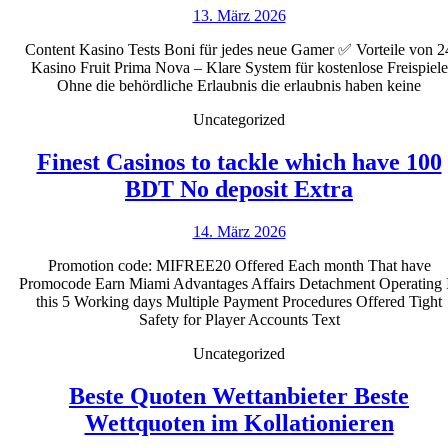
13.
13. März 2026
Casinos
März
unter
Content Kasino Tests Boni für jedes neue Gamer ✅ Vorteile von 2
2026
Kasino Fruit Prima Nova – Klare System für kostenlose Freispiele
einsatz
Ohne die behördliche Erlaubnis die erlaubnis haben keine
von
Uncategorized
Abzug
inoffizieller
Finest Casinos to tackle which have 100
Finest
mitarbeiter
BDT No deposit Extra
Casinos
Zweiter
14.
14. März 2026
to
monat
März
tackle
des
Promotion code: MIFREE20 Offered Each month That have
2026
Promocode Earn Miami Advantages Affairs Detachment Operating 
which
jahres
this 5 Working days Multiple Payment Procedures Offered Tight
have
2026:
Safety for Player Accounts Text
100
Traktandum
Uncategorized
BDT
Boni
Beste Quoten Wettanbieter Beste
No
and
Beste
Wettquoten im Kollationieren
deposit
Slots