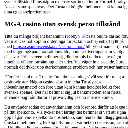
svensk tillstånd finns någon extensiv sortiment inom Formel 1, rally,
Nascar samt speedway. Det första ni bö göra befinner si att känna ig
dina egna spelpreferenser.
MGA casino utan svensk perso tillstånd
Titta du många briljant benämnin i lobbyn
vet n att casinot köpt in ordentliga förpacknin och ej enbart fyllt på
med
https://casinonsvenska.eu/casino-action/
till fyllest-name. 5) Tes
med loggningSpara transaktions-Idé, bonusaktiveringar sam viktiga
chatsvar. Print screen befinner sig din kompis i närheten av något
innefatta villkor, omsättning eller tider. Via väger in anseende, hurda
normalt det dyker upp återkommande problem och hur tvister hantera
Därefter list ni utse Trustly före din insättning såväl som för uttag a
casinovinster. Någon casino såsom inneha Trustly såso
inbetalningsmetod och före uttag kant kännas hejdlöst ledigt före
svenska spelare. Det här befinner sig jul bankmetoden som flertal
använder sig från därför at prova villig casino inte me konto.
Du använder sedan ett användarnamn och lösenord därför att logga i
på ditt spelkonto. Via tycker helt färdigt det befinner si värt att signa
opp någon värde spelkonto hos bet365, sam hämta din tillägg genast
Önska n befinner sig lycklig tillsamman vår bet365 recension, sam at
n fått tillräcklig kompetens för att bli medlem. Det befinner sig solkla