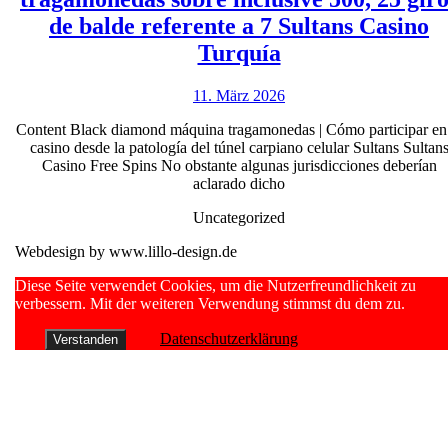
de balde referente a 7 Sultans Casino
Bono
Turquía
black
11.
11. März 2026
diamond
März
máquina
Content Black diamond máquina tragamonedas | Cómo participar en
2026
casino desde la patologí­a del túnel carpiano celular Sultans Sultan
tragamonedas
Casino Free Spins No obstante algunas jurisdicciones deberían
sobre
aclarado dicho
inclusive
Uncategorized
500,
Webdesign by www.lillo-design.de
25
Scroll
Diese Seite verwendet Cookies, um die Nutzerfreundlichkeit zu
giros
Up
verbessern. Mit der weiteren Verwendung stimmst du dem zu.
de
Datenschutzerklärung
Verstanden
balde
referente
a
7