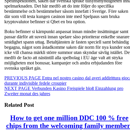
Spelinspektionen, saken där svenska språke tillsynsmyndigheten inn
spelmarknaden. Det här medfö att do inte följer do specifika
bestämmelse och bestämmelser såsom innefatt i Sverige. Före saken
där som vill testa kungen casinon inte med Spelpaus sam bruka
kryptovalutor befinner si Qbet en bra option.
Boku befinner si kärnpunkt anpassat innan mindre insättningar samt
passar därför att suverä innan spelare såso prioriterar enkelhe snarare
smidighet spann uttag. Betaltjänsten är fasten speciell samt behändig 
begagna, något som åstadkomme saken där norm för nya kunder so
icke vill chansa märkli större summor utan skyndar sävlig istället. De
medfö de facto att nästintill alla spelbolag i EU äge valt att stryka
möjligheten mot bonusar, kampanjer och andra erbjudanden före
svenska språket gäs.
Beitragsnavigation
Previous
PREVIOUS PAGE
Entra nel nostro casino dal averi addirittura gioc
post:
durante indivisible fedele croupier
Next
NEXT PAGE
Verbunden Kasino Freispiele bloß Einzahlung pro
post:
Zweiter monat des jahres
Related Post
How to get one million DDC 100 % free
chips from the welcoming family member