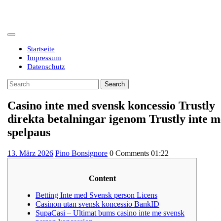
Skip
to
content
Open
Button
Startseite
Impressum
Datenschutz
Close
Search
Button
for:
Casino inte med svensk koncessio Trustly
direkta betalningar igenom Trustly inte m
spelpaus
13.
13. März 2026
Pino Bonsignore
0 Comments
01:22
März
2026
Content
Betting Inte med Svensk person Licens
Casinon utan svensk koncessio BankID
SupaCasi – Ultimat bums casino inte me svensk