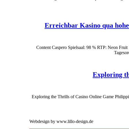
Erreichbar Kasino qua hohe
Content Caspero Spielsaal: 98 % RTP: Neon Fruit 
Tagesord
Exploring t
Exploring the Thrills of Casino Online Game Philippin
Webdesign by www.lillo-design.de