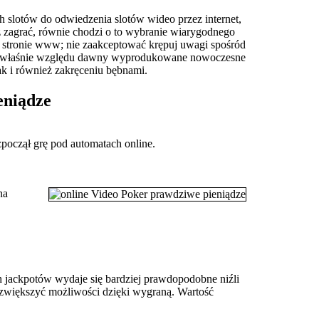
 slotów do odwiedzenia slotów wideo przez internet,
sz zagrać, równie chodzi o to wybranie wiarygodnego
zej stronie www; nie zaakceptować krępuj uwagi spośród
dzaju właśnie względu dawny wyprodukowane nowoczesne
ak i również zakręceniu bębnami.
eniądze
począł grę pod automatach online.
na
h jackpotów wydaje się bardziej prawdopodobne niźli
 zwiększyć możliwości dzięki wygraną. Wartość