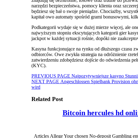
znajdują się bezstronne, losowe oraz trudne do przewi
narzędzi bezpieczeństwa, pomocy klienta oraz szczerej
będziesz się bał o swoje pieniądze. Chociażby, wszys
kapitał owo automaty spośród grami bonusowymi, kilko
Podkategorii wydaje się w dużej mierze więcej, ale o
najwyższym stopniu ekscytujących kategorii gier k
jackpot w każdej sytuacji rośnie, dopóki nie zaakcepto
Kasyna funkcjonujące na rynku od dłuższego czasu zwy
odbiorców. Owe zwykła strategia na odróżnienie rzetel
zatwierdzeniu zdobędziesz dojście do odwiedzenia pełn
(KYC).
Beitragsnavigation
Previous
PREVIOUS PAGE
Najpozytywniejsze kasyno Stunni
Next
post:
NEXT PAGE
Angeschlossen Spielbank Provision ohn
post:
wird
Related Post
Bitcoin hercules hd on
Articles Allege Your chosen No-deposit Gambling ente