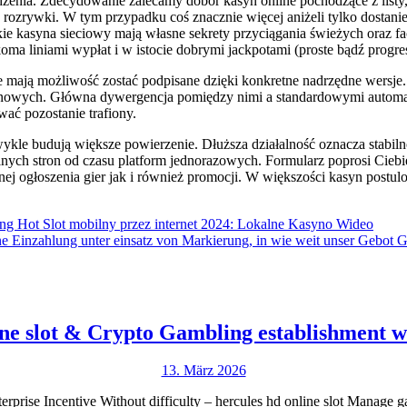
dzenia. Zdecydowanie zalecamy dobór kasyn online pochodzące z listy, 
 rozrywki. W tym przypadku coś znacznie więcej aniżeli tylko dostanie
tkie kasyna sieciowy mają własne sekrety przyciągania świeżych oraz 
ma liniami wypłat i w istocie dobrymi jackpotami (proste bądź progr
ne mają możliwość zostać podpisane dzięki konkretne nadrzędne wersje.
asynowych. Główna dywergencja pomiędzy nimi a standardowymi autom
wać pozostanie trafiony.
kle budują większe powierzenie. Dłuższa działalność oznacza stabilno
nych stron od czasu platform jednorazowych. Formularz poprosi Ciebie 
ej ogłoszenia gier jak i również promocji. W większości kasyn postul
ng Hot Slot mobilny przez internet 2024: Lokalne Kasyno Wideo
e Einzahlung unter einsatz von Markierung, in wie weit unser Gebot
line slot & Crypto Gambling establishment w
13.
13. März 2026
März
rprise Incentive Without difficulty – hercules hd online slot Manage ga
2026