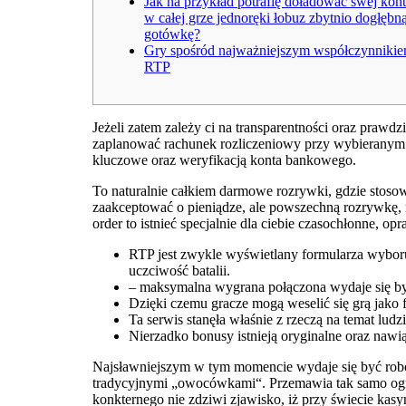
Jak na przykład potrafię doładować swej kon
w całej grze jednoręki łobuz zbytnio dogłębn
gotówkę?
Gry spośród najważniejszym współczynniki
RTP
Jeżeli zatem zależy ci na transparentności oraz praw
zaplanować rachunek rozliczeniowy przy wybieranym 
kluczowe oraz weryfikacją konta bankowego.
To naturalnie całkiem darmowe rozrywki, gdzie stos
zaakceptować o pieniądze, ale powszechną rozrywkę, r
order to istnieć specjalnie dla ciebie czasochłonne, 
RTP jest zwykle wyświetlany formularza wybor
uczciwość batalii.
– maksymalna wygrana połączona wydaje się 
Dzięki czemu gracze mogą weselić się grą jak
Ta serwis stanęła właśnie z rzeczą na temat ludzi
Nierzadko bonusy istnieją oryginalne oraz nawi
Najsławniejszym w tym momencie wydaje się być rob
tradycyjnymi „owocówkami“. Przemawia tak samo ogr
konkternego nie zdziwi zjawisko, iż przy świecie ka