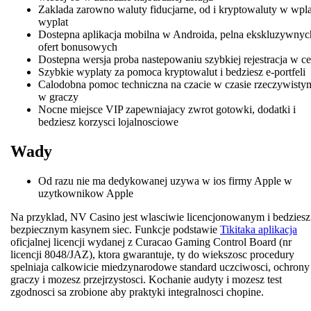
Zaklada zarowno waluty fiducjarne, od i kryptowaluty w wpla
wyplat
Dostepna aplikacja mobilna w Androida, pelna ekskluzywnyc
ofert bonusowych
Dostepna wersja proba nastepowaniu szybkiej rejestracja w ce
Szybkie wyplaty za pomoca kryptowalut i bedziesz e-portfeli
Calodobna pomoc techniczna na czacie w czasie rzeczywisty
w graczy
Nocne miejsce VIP zapewniajacy zwrot gotowki, dodatki i
bedziesz korzysci lojalnosciowe
Wady
Od razu nie ma dedykowanej uzywa w ios firmy Apple w
uzytkownikow Apple
Na przyklad, NV Casino jest wlasciwie licencjonowanym i bedziesz
bezpiecznym kasynem siec. Funkcje podstawie
Tikitaka aplikacja
oficjalnej licencji wydanej z Curacao Gaming Control Board (nr
licencji 8048/JAZ), ktora gwarantuje, ty do wiekszosc procedury
spelniaja calkowicie miedzynarodowe standard uczciwosci, ochrony
graczy i mozesz przejrzystosci. Kochanie audyty i mozesz test
zgodnosci sa zrobione aby praktyki integralnosci chopine.