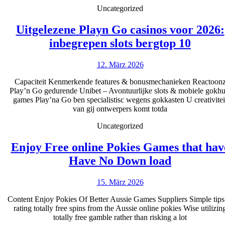
often
Uncategorized
on
once
Uitgelezene Playn Go casinos voor 2026:
Uitgel
you
inbegrepen slots bergtop 10
Playn
underst
12.
12. März 2026
Go
when
März
casino
to
Capaciteit Kenmerkende features & bonusmechanieken Reactoon
2026
Play’n Go gedurende Unibet – Avontuurlijke slots & mobiele gokhu
voor
enjoy,
games Play’na Go ben specialistisc wegens gokkasten U creativitei
2026:
wheneve
van gij ontwerpers komt totda
inbegr
to
Uncategorized
slots
get
Enjoy Free online Pokies Games that hav
bergto
rid
Enjoy
Have No Down load
10
of
Free
your
15.
15. März 2026
online
training
März
Pokies
Content Enjoy Pokies Of Better Aussie Games Suppliers Simple tips
2026
rating totally free spins from the Aussie online pokies Wise utilizin
Games
totally free gamble rather than risking a lot