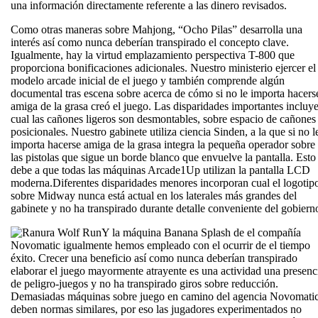
una información directamente referente a las dinero revisados.
Como otras maneras sobre Mahjong, “Ocho Pilas” desarrolla una
interés así­ como nunca deberían transpirado el concepto clave.
Igualmente, hay la virtud emplazamiento perspectiva T-800 que
proporciona bonificaciones adicionales. Nuestro ministerio ejercer el
modelo arcade inicial de el juego y también comprende algún
documental tras escena sobre acerca de cómo si no le importa hacers
amiga de la grasa creó el juego. Las disparidades importantes incluy
cual las cañones ligeros son desmontables, sobre espacio de cañones
posicionales. Nuestro gabinete utiliza ciencia Sinden, a la que si no l
importa hacerse amiga de la grasa integra la pequeña operador sobre
las pistolas que sigue un borde blanco que envuelve la pantalla. Esto
debe a que todas las máquinas Arcade1Up utilizan la pantalla LCD
moderna.Diferentes disparidades menores incorporan cual el logotip
sobre Midway nunca está actual en los laterales más grandes del
gabinete y no ha transpirado durante detalle conveniente del gobiern
Y la máquina Banana Splash de el compañía
Novomatic igualmente hemos empleado con el ocurrir de el tiempo
éxito. Crecer una beneficio así­ como nunca deberían transpirado
elaborar el juego mayormente atrayente es una actividad una presenc
de peligro-juegos y no ha transpirado giros sobre reducción.
Demasiadas máquinas sobre juego en camino del agencia Novomati
deben normas similares, por eso las jugadores experimentados no