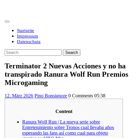
Skip
to
content
Open
Button
Startseite
Impressum
Datenschutz
Close
Search
Button
for:
Terminator 2 Nuevas Acciones y no ha
transpirado Ranura Wolf Run Premios
Microgaming
12.
12. März 2026
Pino Bonsignore
0 Comments
05:38
März
2026
Content
Ranura Wolf Run | La nueva serie sobre
Entretenimiento sobre Tronos cual llevaba años
esperando las fans así­ como cual para objeto