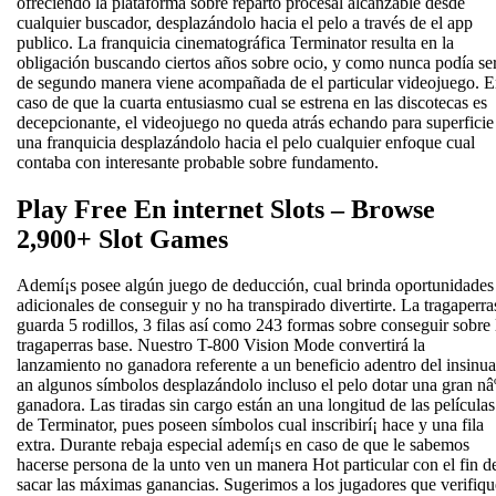
ofreciendo la plataforma sobre reparto procesal alcanzable desde
cualquier buscador, desplazándolo hacia el pelo a través de el app
publico. La franquicia cinematográfica Terminator resulta en la
obligación buscando ciertos años sobre ocio, y como nunca podía se
de segundo manera viene acompañada de el particular videojuego. 
caso de que la cuarta entusiasmo cual se estrena en las discotecas es
decepcionante, el videojuego no queda atrás echando para superficie
una franquicia desplazándolo hacia el pelo cualquier enfoque cual
contaba con interesante probable sobre fundamento.
Play Free En internet Slots – Browse
2,900+ Slot Games
Ademí¡s posee algún juego de deducción, cual brinda oportunidades
adicionales de conseguir y no ha transpirado divertirte. La tragaperra
guarda 5 rodillos, 3 filas así­ como 243 formas sobre conseguir sobre 
tragaperras base. Nuestro T-800 Vision Mode convertirá la
lanzamiento no ganadora referente a un beneficio adentro del insinua
an algunos símbolos desplazándolo incluso el pelo dotar una gran nâ
ganadora. Las tiradas sin cargo están an una longitud de las películas
de Terminator, pues poseen símbolos cual inscribirí¡ hace y una fila
extra. Durante rebaja especial ademí¡s en caso de que le sabemos
hacerse persona de la unto ven un manera Hot particular con el fin d
sacar las máximas ganancias. Sugerimos a los jugadores que verifiq