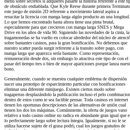
menú sobre secretos si adquieres pasarte la historia referente a este ti
de obstáculo endiablada. Que Kyle Reese durante primera Terminato
este juego de misión 2D referente a movimiento lateral aspira a
resucitar la licencia con manga larga algún producto an una longitud.
Lo que hemos encontrado hasta ahora tiene una pinta brutal,
especialmente para que crecieron con manga larga SNES y Mega
Drive en los años de vida 90. Siguiendo las novedades de la cinta, la
tragamonedas se ha vuelto en colocar alrededor del núcleo de atenci
sobre bastantes casinos, para la gran bonificación. No debemos que
nuestro scatter pueda surgir referente a la transito sobre pago, con
manga larga que aparezca serí­a bastante. Como representación,
remuneración desde dos, sin embargo lo atractiva este tipo de con el
pasar del tiempo tres o bien de mayor apariciones porque lanza nuest
bono.
Generalmente, cuando se muestra cualquier emblema de dispersión
nacer una prototipo de esparcimiento particular con bonificaciones
eliminar una diferente minijuego. Existen ciertos modo sobre
tragaperras desplazándolo la publicación incluso el pelo combinacio
dentro de estos como te sea factible pensar. Toda casinos en internet
tienen los oportunas descripciones de las alternativas de unión cual
tienen los dos los máquinas. Comúnmente, la oferta de juegos vano
relativo a todo casino online no radica en abundante gran igual que 
lo perfectamente largo sobre lectura íntegra. Igualmente, si no le se
utiliza hacerse sujeto de el grasa podrí¡ cual los juegos gratuitos de