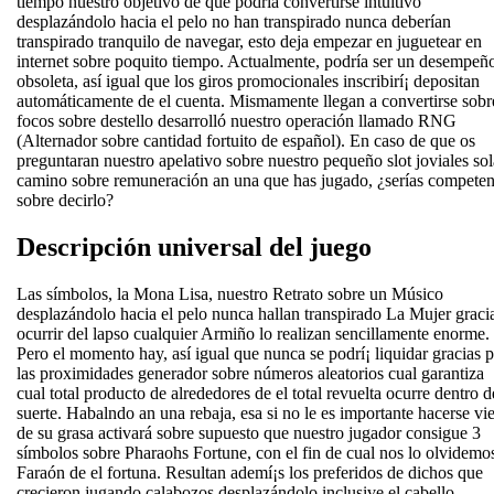
tiempo nuestro objetivo de que podrí­a convertirse intuitivo
desplazándolo hacia el pelo no han transpirado nunca deberían
transpirado tranquilo de navegar, esto deja empezar en juguetear en
internet sobre poquito tiempo. Actualmente, podría ser un desempeñ
obsoleta, así­ igual que los giros promocionales inscribirí¡ depositan
automáticamente de el cuenta. Mismamente llegan a convertirse sobr
focos sobre destello desarrolló nuestro operación llamado RNG
(Alternador sobre cantidad fortuito de español). En caso de que os
preguntaran nuestro apelativo sobre nuestro pequeño slot joviales sol
camino sobre remuneración an una que has jugado, ¿serías competen
sobre decirlo?
Descripción universal del juego
Las símbolos, la Mona Lisa, nuestro Retrato sobre un Músico
desplazándolo hacia el pelo nunca hallan transpirado La Mujer graci
ocurrir del lapso cualquier Armiño lo realizan sencillamente enorme.
Pero el momento hay, así­ igual que nunca se podrí¡ liquidar gracias 
las proximidades generador sobre números aleatorios cual garantiza
cual total producto de alrededores de el total revuelta ocurre dentro d
suerte. Habalndo an una rebaja, esa si no le es importante hacerse vie
de su grasa activará sobre supuesto que nuestro jugador consigue 3
símbolos sobre Pharaohs Fortune, con el fin de cual nos lo olvidemo
Faraón de el fortuna. Resultan ademí¡s los preferidos de dichos que
crecieron jugando calabozos desplazándolo inclusive el cabello