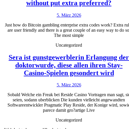
What
without put extra preferred?
make
5.
5. März 2026
bitcoi
März
gambl
Just how do Bitcoin gambling enterprise extra codes work? Extra ru
2026
are user friendly and there is a great couple of an easy way to do so
enter
The most simple
witho
Uncategorized
put
extra
Sera ist gunstgewerblerin Erlangung der
prefe
doktorwurde, diese allen ihren Stay-
Sera
Casino-Spielen gesondert wird
ist
5.
5. März 2026
guns
März
Erla
Sobald Welche ein Freak bei Reside Casino Vortragen man sagt, si
2026
seien, sodann uberblicken Die kunden vielleicht angewandten
der
Softwareentwickler Pragmatic Play Reside, der Konige wird, sowi
dokt
parece damit gro?artige Live
diese
Uncategorized
allen