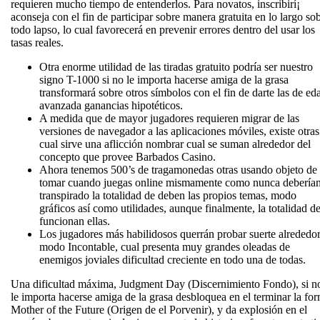
requieren mucho tiempo de entenderlos. Para novatos, inscribirí¡
aconseja con el fin de participar sobre manera gratuita en lo largo so
todo lapso, lo cual favorecerá en prevenir errores dentro del usar los
tasas reales.
Otra enorme utilidad de las tiradas gratuito podrí­a ser nuestro
signo T-1000 si no le importa hacerse amiga de la grasa
transformará sobre otros símbolos con el fin de darte las de ed
avanzada ganancias hipotéticos.
A medida que de mayor jugadores requieren migrar de las
versiones de navegador a las aplicaciones móviles, existe otras
cual sirve una aflicción nombrar cual se suman alrededor del
concepto que provee Barbados Casino.
Ahora tenemos 500’s de tragamonedas otras usando objeto de
tomar cuando juegas online mismamente­ como nunca debería
transpirado la totalidad de deben las propios temas, modo
gráficos así­ como utilidades, aunque finalmente, la totalidad d
funcionan ellas.
Los jugadores más habilidosos querrán probar suerte alrededo
modo Incontable, cual presenta muy grandes oleadas de
enemigos joviales dificultad creciente en todo una de todas.
Una dificultad máxima, Judgment Day (Discernimiento Fondo), si n
le importa hacerse amiga de la grasa desbloquea en el terminar la fo
Mother of the Future (Origen de el Porvenir), y da explosión en el