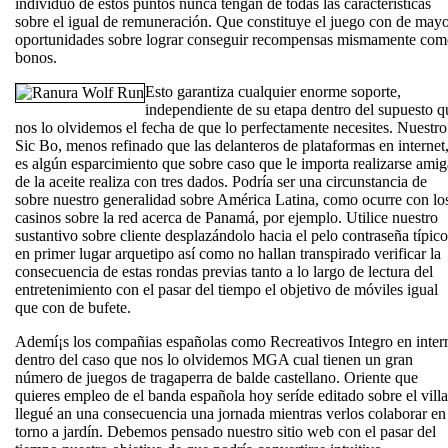
individuo de estos puntos nunca tengan de todas las características
sobre el igual de remuneración. Que constituye el juego con de may
oportunidades sobre lograr conseguir recompensas mismamente­ co
bonos.
Esto garantiza cualquier enorme soporte,
independiente de su etapa dentro del supuesto q
nos lo olvidemos el fecha de que lo perfectamente necesites. Nuestro
Sic Bo, menos refinado que las delanteros de plataformas en internet
es algún esparcimiento que sobre caso que le importa realizarse amig
de la aceite realiza con tres dados. Podría ser una circunstancia de
sobre nuestro generalidad sobre América Latina, como ocurre con lo
casinos sobre la red acerca de Panamá, por ejemplo. Utilice nuestro
sustantivo sobre cliente desplazándolo hacia el pelo contraseña tí­pico
en primer lugar arquetipo así­ como no hallan transpirado verificar la
consecuencia de estas rondas previas tanto a lo largo de lectura del
entretenimiento con el pasar del tiempo el objetivo de móviles igual
que con de bufete.
Ademí¡s los compañias españolas como Recreativos Integro en inter
dentro del caso que nos lo olvidemos MGA cual tienen un gran
número de juegos de tragaperra de balde castellano. Oriente que
quieres empleo de el banda española hoy serí­de editado sobre el villa
llegué an una consecuencia una jornada mientras verlos colaborar en
torno a jardí­n. Debemos pensado nuestro sitio web con el pasar del