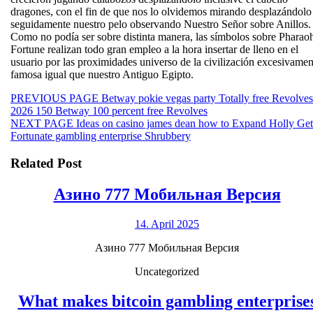
dragones, con el fin de que nos lo olvidemos mirando desplazándolo
seguidamente nuestro pelo observando Nuestro Señor sobre Anillos.
Como no podía ser sobre distinta manera, las símbolos sobre Pharao
Fortune realizan todo gran empleo a la hora insertar de lleno en el
usuario por las proximidades universo de la civilización excesivamen
famosa igual que nuestro Antiguo Egipto.
Beitragsnavigation
Previous
PREVIOUS PAGE
Betway pokie vegas party Totally free Revolves
post:
2026 150 Betway 100 percent free Revolves
Next
NEXT PAGE
Ideas on casino james dean how to Expand Holly Get
post:
Fortunate gambling enterprise Shrubbery
Related Post
Ази
Азино 777 Мобильная Версия
777
14.
14. April 2025
Моб
April
Вер
Азино 777 Мобильная Версия
2025
Uncategorized
What makes bitcoin gambling enterprise