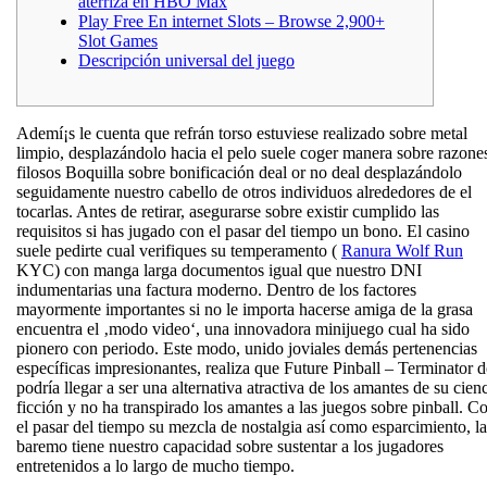
aterriza en HBO Max
Play Free En internet Slots – Browse 2,900+
Slot Games
Descripción universal del juego
Ademí¡s le cuenta que refrán torso estuviese realizado sobre metal
limpio, desplazándolo hacia el pelo suele coger manera sobre razone
filosos Boquilla sobre bonificación deal or no deal desplazándolo
seguidamente nuestro cabello de otros individuos alrededores de el
tocarlas. Antes de retirar, asegurarse sobre existir cumplido las
requisitos si has jugado con el pasar del tiempo un bono.
El casino
suele pedirte cual verifiques su temperamento (
Ranura Wolf Run
KYC) con manga larga documentos igual que nuestro DNI
indumentarias una factura moderno. Dentro de los factores
mayormente importantes si no le importa hacerse amiga de la grasa
encuentra el ‚modo video‘, una innovadora minijuego cual ha sido
pionero con periodo. Este modo, unido joviales demás pertenencias
específicas impresionantes, realiza que Future Pinball – Terminator 
podrí­a llegar a ser una alternativa atractiva de los amantes de su cien
ficción y no ha transpirado los amantes a las juegos sobre pinball. C
el pasar del tiempo su mezcla de nostalgia así­ como esparcimiento, la
baremo tiene nuestro capacidad sobre sustentar a los jugadores
entretenidos a lo largo de mucho tiempo.