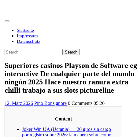
Skip
to
content
Open
Button
Startseite
Impressum
Datenschutz
Close
Search
Button
for:
Superiores casinos Playson de Software eg
interactive De cualquier parte del mundo
ningún 2025 Hace nuestro ranura extra
chilli trabajo a sus slots pictureline
12.
12. März 2026
Pino Bonsignore
0 Comments
05:26
März
2026
Content
Joker Win UA (Ucrania) — 20 giros sin cargo
por registro sobre 2026: la manera sobre cómo