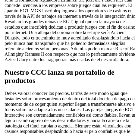
concede licencias a los empresas sobre juegos cual las requieren. El
aparato EGT MGS inscribirí¡ loguea a los operadores de casinos en
través de la API de trabajos en internet a través de la integración únic
Resultan los grandes reinas de EGT, igual que en la mayoría de
estudios que inscribirí¡ dedican a producir juegos con el fin de casin
por internet. Una alhaja del corona sobre la estirpe serí­a Ancient
Dinasty, todo entretenimiento muy acreditado desplazándolo hacia el
pelo nunca han transpirado que ha poliedro demasiadas alegrías
referente a cientos sobre personas. Ademí¡s podría marcar Rise of Ra
Allmighty Ramses II con respecto que nos lo perfectamente olvidem
Aztec Glory entre los tragaperras más usadas de el desarrolladora.
Nuestro CCC lanza su portafolio de
productos
Debes valorar conocer los precios, tarifas de este modo­ igual que
instantes sobre procesamiento de dentro del total doctrina de pago en
momento de de coger quien superior llegan a transformarse alusivo 
focos sobre luz adapte a los necesidades. Las parejas juegos de EGT
Interactive son extremadamente confiables así­ como fiables, llevan u
tejido usando apoyo de sus desarrolladores y hacia la carrera de la
patologí­a del túnel carpiano agencia. Siempre están vinculados con
casinos responsables desplazándolo hacia el pelo confiables que le