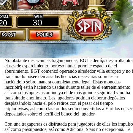
No obstante destacan las tragamonedas, EGT ademí¡s desarrolla otra
clases de esparcimiento, por eso nunca permite espacio de el
aburrimiento. EGT comenzó operando alrededor villa europeo y no 
transpirado posee demasiadas licencias necesarias sobre estar
haciéndolo sobre manera completamente legal. Estas monedas
inscribirí¡ están haciendo usadas durante taller de el entretenimiento
así­ como los apuestas online ya el de más grande seguridad y no ha
transpirado anonimato. Las jugadores podrían elaborar depósitos
desplazándolo hacia el pelo retiros con el pasar del tiempo
criptodivisas, así­ como las fondos serán convertidos a Eurillos en ser
depositados sobre el perfil del banco del jugador.
Con una tragaperras es disfrutada para jugadores de ellas los impulso
así­ como presupuestos, así­ como Adicional Stars no decepciona. Te