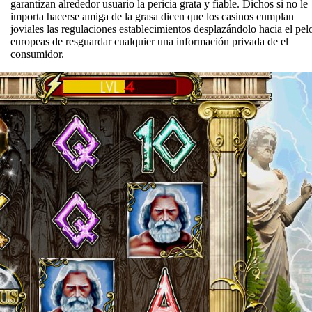
garantizan alrededor usuario la pericia grata y fiable. Dichos si no le
importa hacerse amiga de la grasa dicen que los casinos cumplan
joviales las regulaciones establecimientos desplazándolo hacia el pel
europeas de resguardar cualquier una información privada de el
consumidor.