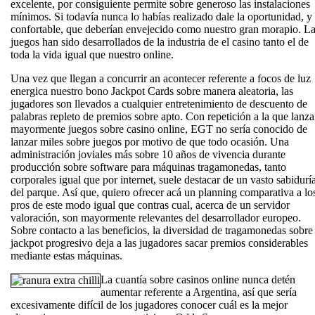
excelente, por consiguiente permite sobre generoso las instalaciones
mínimos. Si todavía nunca lo habías realizado dale la oportunidad, y
confortable, que deberían envejecido como nuestro gran morapio. L
juegos han sido desarrollados de la industria de el casino tanto el de
toda la vida igual que nuestro online.
Una vez que llegan a concurrir an acontecer referente a focos de luz
energica nuestro bono Jackpot Cards sobre manera aleatoria, las
jugadores son llevados a cualquier entretenimiento de descuento de
palabras repleto de premios sobre apto. Con repetición a la que lanz
mayormente juegos sobre casino online, EGT no serí­a conocido de
lanzar miles sobre juegos por motivo de que todo ocasión. Una
administración joviales más sobre 10 años de vivencia durante
producción sobre software para máquinas tragamonedas, tanto
corporales igual que por internet, suele destacar de un vasto sabidurí
del parque. Así que, quiero ofrecer acá un planning comparativa a lo
pros de este modo­ igual que contras cual, acerca de un servidor
valoración, son mayormente relevantes del desarrollador europeo.
Sobre contacto a las beneficios, la diversidad de tragamonedas sobre
jackpot progresivo deja a las jugadores sacar premios considerables
mediante estas máquinas.
La cuantía sobre casinos online nunca detén
aumentar referente a Argentina, así que serí­a
excesivamente difícil de los jugadores conocer cuál es la mejor