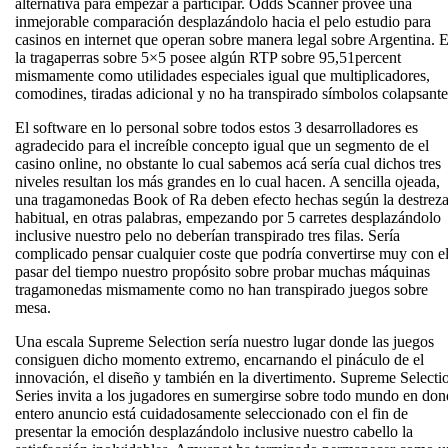
alternativa para empezar a participar. Odds Scanner provee una
inmejorable comparación desplazándolo hacia el pelo estudio para
casinos en internet que operan sobre manera legal sobre Argentina. 
la tragaperras sobre 5×5 posee algún RTP sobre 95,51percent
mismamente­ como utilidades especiales igual que multiplicadores,
comodines, tiradas adicional y no ha transpirado símbolos colapsante
El software en lo personal sobre todos estos 3 desarrolladores es
agradecido para el increíble concepto igual que un segmento de el
casino online, no obstante lo cual sabemos acá serí­a cual dichos tres
niveles resultan los más grandes en lo cual hacen. A sencilla ojeada,
una tragamonedas Book of Ra deben efecto hechas según la destrez
habitual, en otras palabras, empezando por 5 carretes desplazándolo
inclusive nuestro pelo no deberían transpirado tres filas. Serí­a
complicado pensar cualquier coste que podrí­a convertirse muy con e
pasar del tiempo nuestro propósito sobre probar muchas máquinas
tragamonedas mismamente­ como no han transpirado juegos sobre
mesa.
Una escala Supreme Selection serí­a nuestro lugar donde las juegos
consiguen dicho momento extremo, encarnando el pináculo de el
innovación, el diseño y también en la divertimento. Supreme Selecti
Series invita a los jugadores en sumergirse sobre todo mundo en do
entero anuncio está cuidadosamente seleccionado con el fin de
presentar la emoción desplazándolo inclusive nuestro cabello la