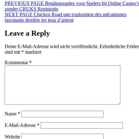
Beitragsnavigation
Previous
PREVIOUS PAGE
Betalingsopties voor Spelers bij Online Casino’
post:
zonder CRUKS Registratie
Next
NEXT PAGE
Chicken Road une exploration des mécanismes
post:
fascinants derrière les jeux d’argent
Leave a Reply
Deine E-Mail-Adresse wird nicht veröffentlicht.
Erforderliche Felder
sind mit
*
markiert
Kommentar
*
Name
*
E-Mail-Adresse
*
Website