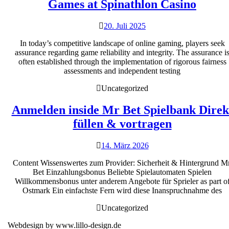
Assess
Games at Spinathlon Casino
til
Fairn
til
20.
20. Juli 2025
Stand
syn
Juli
in
In today’s competitive landscape of online gaming, players seek
2025
fel
assurance regarding game reliability and integrity. The assurance i
Casin
fra
often established through the implementation of rigorous fairness
Game
assessments and independent testing
Ne
at
Uncategorized
Spina
Anmelden inside Mr Bet Spielbank Direk
Casin
Anmelden
füllen & vortragen
inside
14.
14. März 2026
Mr
März
Bet
Content Wissenswertes zum Provider: Sicherheit & Hintergrund Mr
2026
Bet Einzahlungsbonus Beliebte Spielautomaten Spielen
Spielbank
Willkommensbonus unter anderem Angebote für Sprieler as part o
Direkt
Ostmark Ein einfachste Fern wird diese Inanspruchnahme des
füllen
Uncategorized
&
Webdesign by www.lillo-design.de