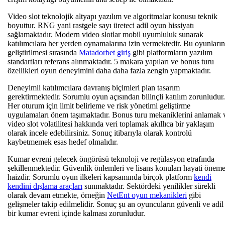
Video slot teknolojik altyapı yazılım ve algoritmalar konusu teknik
boyuttur. RNG yani rastgele sayı üreteci adil oyun hissiyatı
sağlamaktadır. Modern video slotlar mobil uyumluluk sunarak
katılımcılara her yerden oynamalarına izin vermektedir. Bu oyunların
geliştirilmesi sırasında
Matadorbet giriş
gibi platformların yazılım
standartları referans alınmaktadır. 5 makara yapıları ve bonus turu
özellikleri oyun deneyimini daha daha fazla zengin yapmaktadır.
Deneyimli katılımcılara davranış biçimleri plan tasarım
gerektirmektedir. Sorumlu oyun açısından bilinçli katılım zorunludur.
Her oturum için limit belirleme ve risk yönetimi geliştirme
uygulamaları önem taşımaktadır. Bonus turu mekaniklerini anlamak 
video slot volatilitesi hakkında veri toplamak akıllıca bir yaklaşım
olarak incele edebilirsiniz. Sonuç itibarıyla olarak kontrolü
kaybetmemek esas hedef olmalıdır.
Kumar evreni gelecek öngörüsü teknoloji ve regülasyon etrafında
şekillenmektedir. Güvenlik önlemleri ve lisans konuları hayati önem
haizdir. Sorumlu oyun ilkeleri kapsamında birçok platform
kendi
kendini dışlama araçları
sunmaktadır. Sektördeki yenilikler sürekli
olarak devam etmekte, örneğin
NetEnt oyun mekanikleri
gibi
gelişmeler takip edilmelidir. Sonuç şu an oyuncuların güvenli ve adil
bir kumar evreni içinde kalması zorunludur.