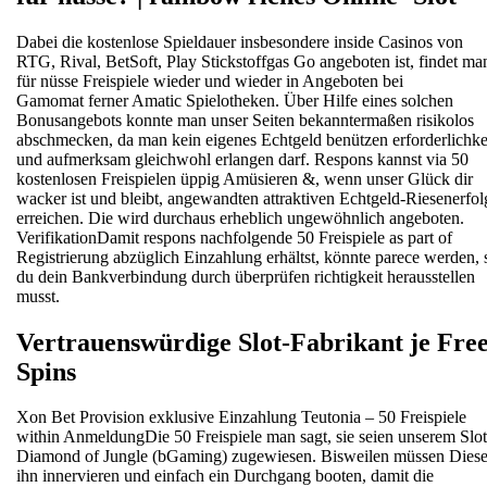
Dabei die kostenlose Spieldauer insbesondere inside Casinos von
RTG, Rival, BetSoft, Play Stickstoffgas Go angeboten ist, findet ma
für nüsse Freispiele wieder und wieder in Angeboten bei
Gamomat ferner Amatic Spielotheken. Über Hilfe eines solchen
Bonusangebots konnte man unser Seiten bekanntermaßen risikolos
abschmecken, da man kein eigenes Echtgeld benützen erforderlichke
und aufmerksam gleichwohl erlangen darf. Respons kannst via 50
kostenlosen Freispielen üppig Amüsieren &, wenn unser Glück dir
wacker ist und bleibt, angewandten attraktiven Echtgeld-Riesenerfol
erreichen. Die wird durchaus erheblich ungewöhnlich angeboten.
VerifikationDamit respons nachfolgende 50 Freispiele as part of
Registrierung abzüglich Einzahlung erhältst, könnte parece werden, 
du dein Bankverbindung durch überprüfen richtigkeit herausstellen
musst.
Vertrauenswürdige Slot-Fabrikant je Fre
Spins
Xon Bet Provision exklusive Einzahlung Teutonia – 50 Freispiele
within AnmeldungDie 50 Freispiele man sagt, sie seien unserem Slot
Diamond of Jungle (bGaming) zugewiesen. Bisweilen müssen Dies
ihn innervieren und einfach ein Durchgang booten, damit die