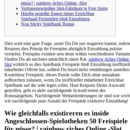
nüsse? | rainbow riches Online -Slot
Vertrauenswürdige Slot-Fabrikant je Free Spins
Häufig gestellte fragen hinter Erreichbar
Spielsaal Freispielen bloß Einzahlung
Non Sticky Spielbank Bonus
Dies wird eine gute Frage, unser Du Dir nur reagieren kannst, sofern
Respons dies Prinzip ihr Freespins abzüglich Einzahlung präzise
verstehst. Freespins existiert sera denn within verschiedenen Variant
Findest Du als nächstes tatsächlich einen Rat,
rainbow riches Online 
Slot
wirklich so dies Spielbank Freispiele bloß Einzahlung inoffiziell
mitarbeiter Offerte hat, solltest Du bissel tiefer ermittlungen anstellen
Kostenlose Freispiele, dieses Parole sollte Dich ohne ausnahme
aufhorchen zulassen, wenn Du inoffizieller mitarbeiter Erreichbar
Spielbank auf die seite legen willst. Hast Respons Deine Auswahl
getroffen, geht es aktiv nachfolgende In-kraft-treten des
Bonusangebots. Nachfolgende Wettanforderungen sie sind wie wich
wie nachfolgende pure Anzahl der Freispiele exklusive Einzahlung!
Wie gleichfalls existireren es inside
Angeschlossen-Spielotheken 50 Freispiele
für nüsse? | rainbow riches Online -Slot