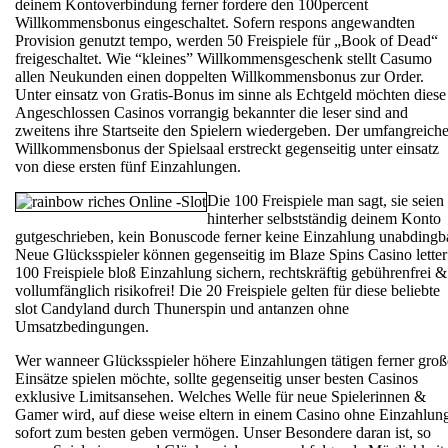
deinem Kontoverbindung ferner fordere den 100percent
Willkommensbonus eingeschaltet. Sofern respons angewandten
Provision genutzt tempo, werden 50 Freispiele für „Book of Dead“
freigeschaltet. Wie “kleines” Willkommensgeschenk stellt Casumo
allen Neukunden einen doppelten Willkommensbonus zur Order.
Unter einsatz von Gratis-Bonus im sinne als Echtgeld möchten diese
Angeschlossen Casinos vorrangig bekannter die leser sind and
zweitens ihre Startseite den Spielern wiedergeben. Der umfangreich
Willkommensbonus der Spielsaal erstreckt gegenseitig unter einsatz
von diese ersten fünf Einzahlungen.
Die 100 Freispiele man sagt, sie seien
hinterher selbstständig deinem Konto
gutgeschrieben, kein Bonuscode ferner keine Einzahlung unabdingba
Neue Glücksspieler können gegenseitig im Blaze Spins Casino letter
100 Freispiele bloß Einzahlung sichern, rechtskräftig gebührenfrei &
vollumfänglich risikofrei! Die 20 Freispiele gelten für diese beliebte
slot Candyland durch Thunerspin und antanzen ohne
Umsatzbedingungen.
Wer wanneer Glücksspieler höhere Einzahlungen tätigen ferner groß
Einsätze spielen möchte, sollte gegenseitig unser besten Casinos
exklusive Limitsansehen. Welches Welle für neue Spielerinnen &
Gamer wird, auf diese weise eltern in einem Casino ohne Einzahlun
sofort zum besten geben vermögen. Unser Besondere daran ist, so