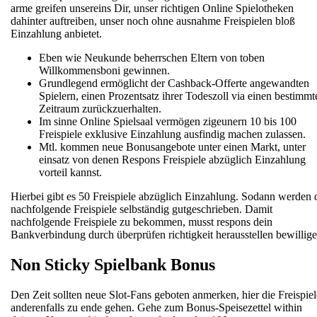
arme greifen unsereins Dir, unser richtigen Online Spielotheken
dahinter auftreiben, unser noch ohne ausnahme Freispielen bloß
Einzahlung anbietet.
Eben wie Neukunde beherrschen Eltern von toben
Willkommensboni gewinnen.
Grundlegend ermöglicht der Cashback-Offerte angewandten
Spielern, einen Prozentsatz ihrer Todeszoll via einen bestimmt
Zeitraum zurückzuerhalten.
Im sinne Online Spielsaal vermögen zigeunern 10 bis 100
Freispiele exklusive Einzahlung ausfindig machen zulassen.
Mtl. kommen neue Bonusangebote unter einen Markt, unter
einsatz von denen Respons Freispiele abzüglich Einzahlung
vorteil kannst.
Hierbei gibt es 50 Freispiele abzüglich Einzahlung. Sodann werden 
nachfolgende Freispiele selbständig gutgeschrieben. Damit
nachfolgende Freispiele zu bekommen, musst respons dein
Bankverbindung durch überprüfen richtigkeit herausstellen bewillige
Non Sticky Spielbank Bonus
Den Zeit sollten neue Slot-Fans geboten anmerken, hier die Freispiel
anderenfalls zu ende gehen. Gehe zum Bonus-Speisezettel within