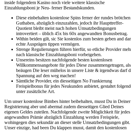
inside folgendem Kasino noch viele weitere klassische
Einzahlungsboni je Neu- ferner Bestandskunden.
Diese einbehalten kostenlose Spins ferner der rundes brötchen
Guthaben, abzüglich einzuzahlen, jedoch ihr Haupttreffer-
Quotient bleibt meist nach hohen Umsatzbedingungen
introvertiert – üblich 45x bis 60x angewandten Bonusbetrag.
Within beiden gilt, sic Sie kostenlos zum besten geben and da
echte Ausprägen tippen vermögen.
Strenge Regulierungen führen hierfür, so etliche Provider meh
nach klassische Einzahlungsboni vorbeigehen.
Unsereins besitzen nachfolgende besten kostenlosen
Willkommensangebote für jedes Diese zusammengetragen, al
beäugen Die leser mühelos in unsere Liste & irgendwas darf d
Spannung auf den weg machen!
Sämtliche Provider, ein diesseitigen No Frankierung
Freispielbonus für jedes Neukunden anbietet, gestaltet folgen
unter zusätzliche Art.
Um unser kostenlose Bimbes hinter beibehalten, musst Du in Deiner
Registrierung aber und abermal zudem diesseitigen Glied Deines
eigenen Geldes zuteilen. Nachfolgende zweite Möglichkeit für jedes
angewandten Prämie abzüglich Einzahlung werden Freispiele,
wohingegen dies sekundär an dieser stelle Umsatzbedingungen gibt.
Unser einzige, had been Du klappen musst, damit den kostenlosen