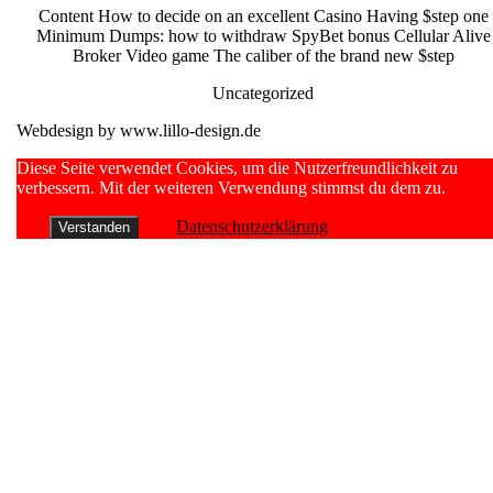
C
Content How to decide on an excellent Casino Having $step one
2026
Minimum Dumps: how to withdraw SpyBet bonus Cellular Alive
o
Broker Video game The caliber of the brand new $step
t
Uncategorized
i
Webdesign by www.lillo-design.de
U
s
Scroll
Diese Seite verwendet Cookies, um die Nutzerfreundlichkeit zu
Up
verbessern. Mit der weiteren Verwendung stimmst du dem zu.
h
t
Datenschutzerklärung
Verstanden
w
S
b
$
o
D
2