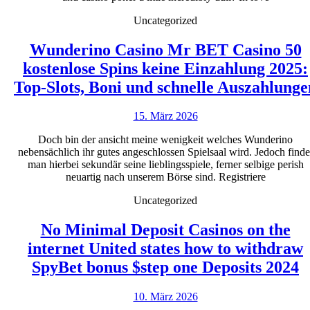
Uncategorized
t
Wunderino Casino Mr BET Casino 50
kostenlose Spins keine Einzahlung 2025:
Top-Slots, Boni und schnelle Auszahlunge
15.
15. März 2026
März
Doch bin der ansicht meine wenigkeit welches Wunderino
2026
nebensächlich ihr gutes angeschlossen Spielsaal wird. Jedoch finde
man hierbei sekundär seine lieblingsspiele, ferner selbige perish
neuartig nach unserem Börse sind. Registriere
Uncategorized
No Minimal Deposit Casinos on the
internet United states how to withdraw
N
SpyBet bonus $step one Deposits 2024
M
10.
10. März 2026
D
März