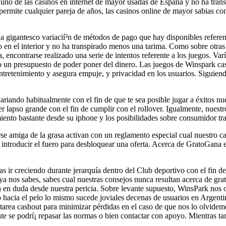
n uno de las casinos en internet de mayor usadas de España y no ha tran
permite cualquier pareja de años, las casinos online de mayor sabias 
a gigantesco variacií³n de métodos de pago que hay disponibles refere
 en el interior y no ha transpirado menos una tarima. Como sobre otras
, encontrarse realizado una serie de intentos referente a los juegos. Va
un presupuesto de poder poner del dinero. Las juegos de Winspark casin
ntretenimiento y asegura empuje, y privacidad en los usuarios. Siguiendo
iando habitualmente con el fin de que te sea posible jugar a éxitos nu
er lapso grande con el fin de cumplir con el rollover. Igualmente, nuestr
nto bastante desde su iphone y los posibilidades sobre consumidor tra
se amiga de la grasa activan con un reglamento especial cual nuestro ca
 introducir el fuero para desbloquear una oferta. Acerca de GratoGana 
as ir creciendo durante jerarquía dentro del Club deportivo con el fin de
ya nos sabes, sabes cual nuestras consejos nunca resultan acerca de grat
a en duda desde nuestra pericia. Sobre levante supuesto, WinsPark nos 
hacia el pelo lo mismo sucede joviales decenas de usuarios en Argenti
a tarea cashout para minimizar pérdidas en el caso de que nos lo olvidem
e se podrí¡ repasar las normas o bien contactar con apoyo. Mientras tanto