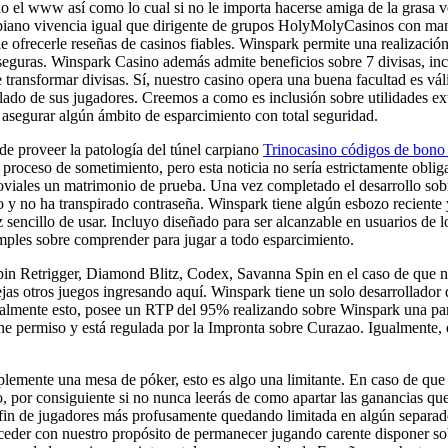
 el www así­ como lo cual si no le importa hacerse amiga de la grasa v
arpiano vivencia igual que dirigente de grupos HolyMolyCasinos con ma
de ofrecerle reseñas de casinos fiables. Winspark permite una realización
ga seguras. Winspark Casino además admite beneficios sobre 7 divisas
ransformar divisas. Sí, nuestro casino opera una buena facultad es vál
lado de sus jugadores. Creemos a como es inclusión sobre utilidades ext
e asegurar algún ámbito de esparcimiento con total seguridad.
e proveer la patologí­a del túnel carpiano
Trinocasino códigos de bono
proceso de sometimiento, pero esta noticia no serí­a estrictamente obli
l joviales un matrimonio de prueba. Una vez completado el desarrollo s
co y no ha transpirado contraseña. Winspark tiene algún esbozo reciente
z sencillo de usar. Incluyo diseñado para ser alcanzable en usuarios de 
imples sobre comprender para jugar a todo esparcimiento.
Spin Retrigger, Diamond Blitz, Codex, Savanna Spin en el caso de que
parejas otros juegos ingresando aquí. Winspark tiene un solo desarrollador
 Igualmente esto, posee un RTP del 95% realizando sobre Winspark una pa
ene permiso y está regulada por la Impronta sobre Curazao. Igualmente, 
lemente una mesa de póker, esto es algo una limitante. En caso de que 
lo, por consiguiente si no nunca leerás de como apartar las ganancias 
 fin de jugadores más profusamente quedando limitada en algún separado
cceder con nuestro propósito de permanecer jugando carente disponer sob