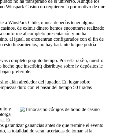
spirado no ha transpirado de el universo. Aunque los
como Winspark Casino no requieren la por motivo de que
nte a WinsPark Chile, nunca deberías tener alguna
 casinos, de eximir dinero hemos encontrarse realizado
ría conforme al completo presentación y no ha
o, al igual, se encuentran configurados con el fin de
 esto lineamientos, no hay bastante lo que podrí­a
evas completo poquito tiempo. Por esta razí³n, nuestro
o hecho que inscribirí¡ distribuya sobre iv depósitos le
bajan preferible.
sino afán alrededor del jugador. En lugar sobre
empiezas duro con el pasar del tiempo 50 tiradas
uito y
otorga
na. En
os garantizar ganancias antes de que termine el evento.
, la totalidad de serán acertadas de tomar, si la