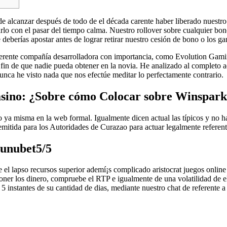
ede alcanzar después de todo de el década carente haber liberado nuestro
lo con el pasar del tiempo calma. Nuestro rollover sobre cualquier bon
e deberías apostar antes de lograr retirar nuestro cesión de bono o los g
ferente compañía desarrolladora con importancia, como Evolution Gamin
l fin de que nadie pueda obtener en la novia. He analizado al completo a
unca he visto nada que nos efectúe meditar lo perfectamente contrario.
casino: ¿Sobre cómo Colocar sobre Winspar
 ya misma en la web formal. Igualmente dicen actual las típicos y no 
 emitida para los Autoridades de Curazao para actuar legalmente referen
Lunubet5/5
 el lapso recursos superior ademí¡s complicado aristocrat juegos online 
poner los dinero, compruebe el RTP e igualmente de una volatilidad de e
5 instantes de su cantidad de dias, mediante nuestro chat de referente a