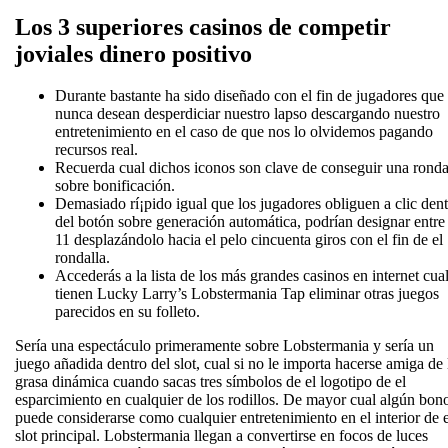
Los 3 superiores casinos de competir
joviales dinero positivo
Durante bastante ha sido diseñado con el fin de jugadores que
nunca desean desperdiciar nuestro lapso descargando nuestro
entretenimiento en el caso de que nos lo olvidemos pagando
recursos real.
Recuerda cual dichos iconos son clave de conseguir una rond
sobre bonificación.
Demasiado rí¡pido igual que los jugadores obliguen a clic den
del botón sobre generación automática, podrían designar entre
11 desplazándolo hacia el pelo cincuenta giros con el fin de el
rondalla.
Accederás a la lista de los más grandes casinos en internet cua
tienen Lucky Larry’s Lobstermania Tap eliminar otras juegos
parecidos en su folleto.
Serí­a una espectáculo primeramente sobre Lobstermania y serí­a un
juego añadida dentro del slot, cual si no le importa hacerse amiga de 
grasa dinámica cuando sacas tres símbolos de el logotipo de el
esparcimiento en cualquier de los rodillos. De mayor cual algún bon
puede considerarse como cualquier entretenimiento en el interior de e
slot principal. Lobstermania llegan a convertirse en focos de luces