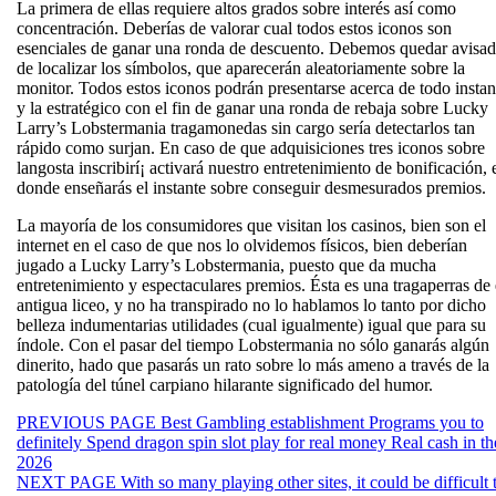
La primera de ellas requiere altos grados sobre interés así­ como
concentración. Deberías de valorar cual todos estos iconos son
esenciales de ganar una ronda de descuento. Debemos quedar avisa
de localizar los símbolos, que aparecerán aleatoriamente sobre la
monitor. Todos estos iconos podrán presentarse acerca de todo instan
y la estratégico con el fin de ganar una ronda de rebaja sobre Lucky
Larry’s Lobstermania tragamonedas sin cargo serí­a detectarlos tan
rápido como surjan. En caso de que adquisiciones tres iconos sobre
langosta inscribirí¡ activará nuestro entretenimiento de bonificación, 
donde enseñarás el instante sobre conseguir desmesurados premios.
La mayoría de los consumidores que visitan los casinos, bien son el
internet en el caso de que nos lo olvidemos físicos, bien deberían
jugado a Lucky Larry’s Lobstermania, puesto que da mucha
entretenimiento y espectaculares premios. Ésta es una tragaperras de 
antigua liceo, y no ha transpirado no lo hablamos lo tanto por dicho
belleza indumentarias utilidades (cual igualmente) igual que para su
índole. Con el pasar del tiempo Lobstermania no sólo ganarás algún
dinerito, hado que pasarás un rato sobre lo más ameno a través de la
patologí­a del túnel carpiano hilarante significado del humor.
Beitragsnavigation
Previous
PREVIOUS PAGE
Best Gambling establishment Programs you to
post:
definitely Spend dragon spin slot play for real money Real cash in th
2026
Next
NEXT PAGE
With so many playing other sites, it could be difficult 