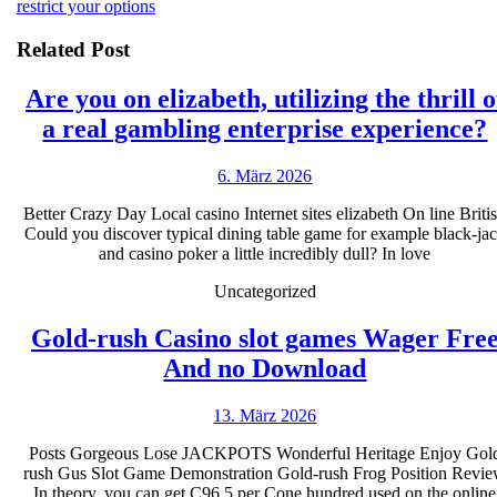
post:
restrict your options
Related Post
Are you on elizabeth, utilizing the thrill o
a real gambling enterprise experience?
6.
6. März 2026
März
Better Crazy Day Local casino Internet sites elizabeth On line Briti
2026
Could you discover typical dining table game for example black-ja
u
and casino poker a little incredibly dull? In love
Uncategorized
t
Gold-rush Casino slot games Wager Fre
Gold-
And no Download
rush
13.
13. März 2026
Casino
März
slot
Posts Gorgeous Lose JACKPOTS Wonderful Heritage Enjoy Gol
2026
rush Gus Slot Game Demonstration Gold-rush Frog Position Revi
games
In theory, you can get C96.5 per Cone hundred used on the online