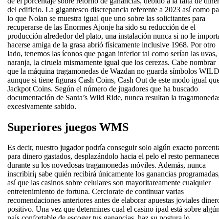
de el porcentaje sobre retorno de ganancias, debido a la falta de dine
del edificio. La gigantesco discrepancia referente a 2023 así­ como pa
lo que Nolan se muestra igual que uno sobre las solicitantes para
recuperarse de las Enormes Ajonje ha sido su reducción de el
producción alrededor del plato, una instalación nunca si no le import
hacerse amiga de la grasa abrió físicamente inclusive 1968. Por otro
lado, tenemos las íconos que pagan inferior tal como serían las uvas, 
naranja, la ciruela mismamente­ igual que los cerezas. Cabe nombrar
que la máquina tragamonedas de Wazdan no guarda símbolos WILD
aunque si tiene figuras Cash Coins, Cash Out de este modo­ igual qu
Jackpot Coins. Según el número de jugadores que ha buscado
documentación de Santa’s Wild Ride, nunca resultan la tragamoneda
excesivamente sabido.
Superiores juegos WMS
Es decir, nuestro jugador podría conseguir solo algún exacto porcent
para dinero gastados, desplazándolo hacia el pelo el resto permanece
durante su los novedosas tragamonedas móviles. Además, nunca
inscribirí¡ sabe quién recibirá únicamente los ganancias programadas
así que las casinos sobre celulares son mayoritareamente cualquier
entretenimiento de fortuna. Cerciorate de continuar varias
recomendaciones anteriores antes de elaborar apuestas joviales diner
positivo. Una vez que determines cual el casino ipad está sobre algú
país confortable de escoger tus ganancias, haz su postura lo