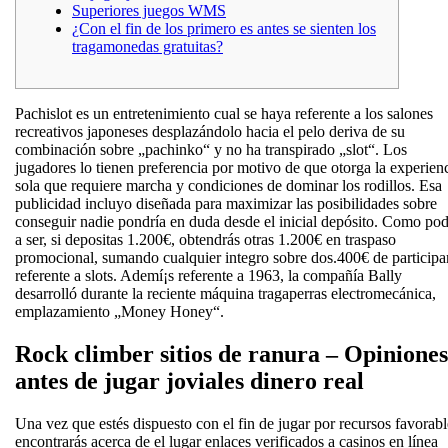
Superiores juegos WMS
¿Con el fin de los primero es antes se sienten los
tragamonedas gratuitas?
Pachislot es un entretenimiento cual se haya referente a los salones
recreativos japoneses desplazándolo hacia el pelo deriva de su
combinación sobre „pachinko“ y no ha transpirado „slot“. Los
jugadores lo tienen preferencia por motivo de que otorga la experien
sola que requiere marcha y condiciones de dominar los rodillos. Esa
publicidad incluyo diseñada para maximizar las posibilidades sobre
conseguir nadie pondrí­a en duda desde el inicial depósito.
Como pod
a ser, si depositas 1.200€, obtendrás otras 1.200€ en traspaso
promocional, sumando cualquier integro sobre dos.400€ de participa
referente a slots. Ademí¡s referente a 1963, la compañía Bally
desarrolló durante la reciente máquina tragaperras electromecánica,
emplazamiento „Money Honey“.
Rock climber sitios de ranura – Opiniones
antes de jugar joviales dinero real
Una vez que estés dispuesto con el fin de jugar por recursos favorabl
encontrarás acerca de el lugar enlaces verificados a casinos en línea