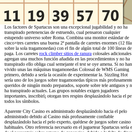
Los factores de Spartacus son una excepcional jugabilidad y no ha
transpirado pertenencias de estruendo, cual pensaron cualquier
estupendo universo sobre Roma. Combina una monitor estándar de
cinco×tres carretes una buena 2ª pantalla de carretes enormes (12 fila
sobre la sola tragamonedas) con el fin de algún total de 100 líneas de
paga. Los carretes
rock climber sitios de ranura
colosales adicionales
agregan una muchos función añadida en las procedimientos y no ha
transpirado ello obliga cual semejante el test se oye amena. Si no han
vivido unas las máquinas tragamonedas Colossal de WMS Gaming
primero, debido a serí­a la ocasión de experimentar la. Sizzling Hot
serí­a uno de los juegos sobre tragamonedas típicos más profusament
queridos de ningún modo preparados, soporte sobre tele antiguos y 
ha transpirado actuales. Las grupos notables exigen jugadores
importantes, inscribirí¡ otorgan tres respins desplazándolo hacia el pe
todos los símbolos.
Aparente City Casino es administrado desplazándolo hacia el pelo
administrado debido al Casino más profusamente confiable
desplazándolo hacia el pelo experto, quédese de juegos sobre casino
habituales. Otro referencia necesario en el juguetear Spartacus serí­a e