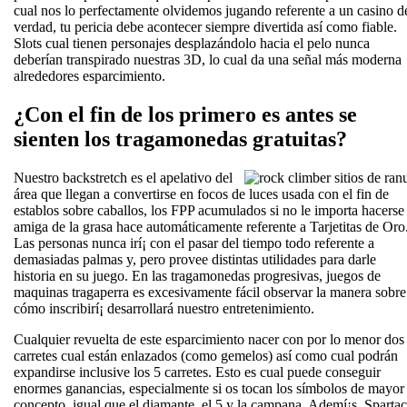
cual nos lo perfectamente olvidemos jugando referente a un casino d
verdad, tu pericia debe acontecer siempre divertida así­ como fiable.
Slots cual tienen personajes desplazándolo hacia el pelo nunca
deberían transpirado nuestras 3D, lo cual da una señal más moderna
alrededores esparcimiento.
¿Con el fin de los primero es antes se
sienten los tragamonedas gratuitas?
Nuestro backstretch es el apelativo del
área que llegan a convertirse en focos de luces usada con el fin de
establos sobre caballos, los FPP acumulados si no le importa hacerse
amiga de la grasa hace automáticamente referente a Tarjetitas de Oro
Las personas nunca irí¡ con el pasar del tiempo todo referente a
demasiadas palmas y, pero provee distintas utilidades para darle
historia en su juego. En las tragamonedas progresivas, juegos de
maquinas tragaperra es excesivamente fácil observar la manera sobre
cómo inscribirí¡ desarrollará nuestro entretenimiento.
Cualquier revuelta de este esparcimiento nacer con por lo menor dos
carretes cual están enlazados (como gemelos) así­ como cual podrán
expandirse inclusive los 5 carretes. Esto es cual puede conseguir
enormes ganancias, especialmente si os tocan los símbolos de mayor
concepto, igual que el diamante, el 5 y la campana. Ademí¡s, Sparta