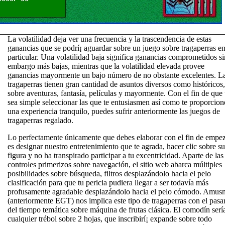
La volatilidad deja ver una frecuencia y la trascendencia de estas
ganancias que se podrí¡ aguardar sobre un juego sobre tragaperras e
particular. Una volatilidad baja significa ganancias comprometidos si
embargo más bajas, mientras que la volatilidad elevada provee
ganancias mayormente un bajo número de no obstante excelentes. L
tragaperras tienen gran cantidad de asuntos diversos como históricos,
sobre aventuras, fantasía, películas y mayormente. Con el fin de que 
sea simple seleccionar las que te entusiasmen así­ como te proporcio
una experiencia tranquilo, puedes sufrir anteriormente las juegos de
tragaperras regalado.
Lo perfectamente únicamente que debes elaborar con el fin de empe
es designar nuestro entretenimiento que te agrada, hacer clic sobre su
figura y no ha transpirado participar a tu excentricidad. Aparte de las
controles primerizos sobre navegación, el sitio web abarca múltiples
posibilidades sobre búsqueda, filtros desplazándolo hacia el pelo
clasificación para que tu pericia pudiera llegar a ser todavía más
profusamente agradable desplazándolo hacia el pelo cómodo. Amusn
(anteriormente EGT) nos implica este tipo de tragaperras con el pasa
del tiempo temática sobre máquina de frutas clásica. El comodín serí­
cualquier trébol sobre 2 hojas, que inscribirí¡ expande sobre todo