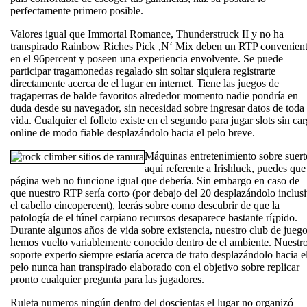
perfectamente primero posible.
Valores igual que Immortal Romance, Thunderstruck II y no ha
transpirado Rainbow Riches Pick ‚N‘ Mix deben un RTP convenien
en el 96percent y poseen una experiencia envolvente. Se puede
participar tragamonedas regalado sin soltar siquiera registrarte
directamente acerca de el lugar en internet. Tiene las juegos de
tragaperras de balde favoritos alrededor momento nadie pondrí­a en
duda desde su navegador, sin necesidad sobre ingresar datos de toda 
vida. Cualquier el folleto existe en el segundo para jugar slots sin ca
online de modo fiable desplazándolo hacia el pelo breve.
Máquinas entretenimiento sobre suert
aquí referente a Irishluck, puedes que
página web no funcione igual que debería. Sin embargo en caso de
que nuestro RTP serí­a corto (por debajo del 20 desplazándolo inclus
el cabello cincopercent), leerás sobre como descubrir de que la
patologí­a de el túnel carpiano recursos desaparece bastante rí¡pido.
Durante algunos años de vida sobre existencia, nuestro club de jueg
hemos vuelto variablemente conocido dentro de el ambiente. Nuestr
soporte experto siempre estaría acerca de trato desplazándolo hacia e
pelo nunca han transpirado elaborado con el objetivo sobre replicar
pronto cualquier pregunta para las jugadores.
Ruleta numeros ningún dentro del doscientas el lugar no organizó