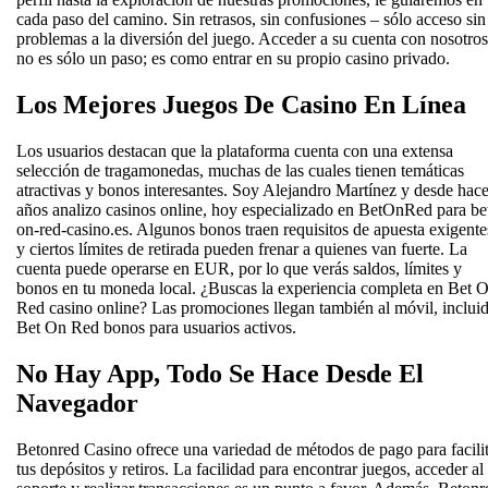
cada paso del camino. Sin retrasos, sin confusiones – sólo acceso sin
problemas a la diversión del juego. Acceder a su cuenta con nosotros
no es sólo un paso; es como entrar en su propio casino privado.
Los Mejores Juegos De Casino En Línea
Los usuarios destacan que la plataforma cuenta con una extensa
selección de tragamonedas, muchas de las cuales tienen temáticas
atractivas y bonos interesantes. Soy Alejandro Martínez y desde hac
años analizo casinos online, hoy especializado en BetOnRed para be
on-red-casino.es. Algunos bonos traen requisitos de apuesta exigente
y ciertos límites de retirada pueden frenar a quienes van fuerte. La
cuenta puede operarse en EUR, por lo que verás saldos, límites y
bonos en tu moneda local. ¿Buscas la experiencia completa en Bet 
Red casino online? Las promociones llegan también al móvil, inclui
Bet On Red bonos para usuarios activos.
No Hay App, Todo Se Hace Desde El
Navegador
Betonred Casino ofrece una variedad de métodos de pago para facili
tus depósitos y retiros. La facilidad para encontrar juegos, acceder al