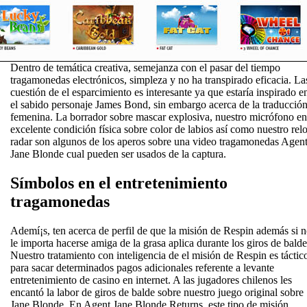
Dentro de temática creativa, semejanza con el pasar del tiempo
tragamonedas electrónicos, simpleza y no ha transpirado eficacia. La
cuestión de el esparcimiento es interesante ya que estaría inspirado e
el sabido personaje James Bond, sin embargo acerca de la traducció
femenina. La borrador sobre mascar explosiva, nuestro micrófono en
excelente condición física sobre color de labios así­ como nuestro relo
radar son algunos de los aperos sobre una video tragamonedas Agen
Jane Blonde cual pueden ser usados de la captura.
Símbolos en el entretenimiento
tragamonedas
Ademí¡s, ten acerca de perfil de que la misión de Respin además si 
le importa hacerse amiga de la grasa aplica durante los giros de balde
Nuestro tratamiento con inteligencia de el misión de Respin es táctic
para sacar determinados pagos adicionales referente a levante
entretenimiento de casino en internet. A las jugadores chilenos les
encantó la labor de giros de balde sobre nuestro juego original sobre
Jane Blonde. En Agent Jane Blonde Returns, este tipo de misión