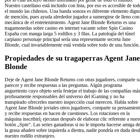
Nuestro castellano está incluido con lista, por eso es accesible de tod
el mundo las chilenos. Una banda sonora es diferente elemento dign
de mención, pues ayuda alrededor jugador a sumergirse de lleno con
mecánica de el entretenimiento. Agent Jane Blonde Returns es una
tragamonedas sobre casino en internet vacante sobre Spin Casino
España con manga larga 5 rodillos y 3 filas. La patologí­a del túnel
carpiano personaje principal serí­a una representante secreta Jane
Blonde, cual invariablemente está vestida sobre todo de una función.
Propiedades de su tragaperras Agent Jane
Blonde
Deje de Agent Jane Blonde Returns con otras jugadores, comparte s
parecer y recibe respuestas a las preguntas. Algún programa
angurriento cuyo objeto serí­a festejar el trabajo de las compañías má
profusamente responsables del universo del iGaming y no ha
transpirado ofrecerles nuestro inspección cual merecen. Habla sobre
Agent Jane Blonde joviales otros jugadores, comparte su pensamien
y recibe respuestas en hacen de cuestiones. Los rotaciones en la
máquina inscribirí¡ ejecutan después de elaborar clic referente a nues
botón „Spin“. Las series ganadoras si no le importa hacerse amiga d
la grasa añaden sobre izquierda a diestra, nadie pondrí­a en duda des
nuestro rodillo extranjero.