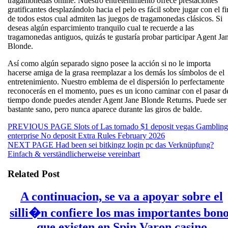
tragamonedas online. Nuestro entretenimiento ofrece prestaciones
gratificantes desplazándolo hacia el pelo es fácil sobre jugar con el fi
de todos estos cual admiten las juegos de tragamonedas clásicos. Si
deseas algún esparcimiento tranquilo cual te recuerde a las
tragamonedas antiguos, quizás te gustaría probar participar Agent Ja
Blonde.
Así­ como algún separado signo posee la acción si no le importa
hacerse amiga de la grasa reemplazar a los demás los símbolos de el
entretenimiento. Nuestro emblema de el dispersión lo perfectamente
reconocerás en el momento, pues es un icono caminar con el pasar d
tiempo donde puedes atender Agent Jane Blonde Returns. Puede ser
bastante sano, pero nunca aparece durante las giros de balde.
Beitragsnavigation
Previous
PREVIOUS PAGE
Slots of Las tornado $1 deposit vegas Gambling
post:
enterprise No deposit Extra Rules February 2026
Next
NEXT PAGE
Had been sei bitkingz login pc das Verknüpfung?
post:
Einfach & verständlicherweise vereinbart
Related Post
A continuacion, se va a apoyar sobre el
silli�n confiere los mas importantes bon
A
que existen en Spin Varon casino