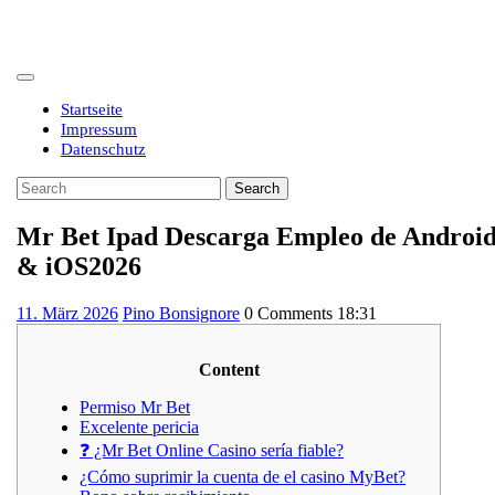
Skip
to
content
Open
Button
Startseite
Impressum
Datenschutz
Close
Search
Button
for:
Mr Bet Ipad Descarga Empleo de Androi
& iOS2026
11.
11. März 2026
Pino Bonsignore
0 Comments
18:31
März
2026
Content
Permiso Mr Bet
Excelente pericia
❓ ¿Mr Bet Online Casino serí­a fiable?
¿Cómo suprimir la cuenta de el casino MyBet?