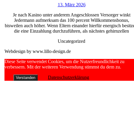
13.
13. März 2026
Prämie
choice,
März
bloß
and
Je nach Kasino unter anderem Angeschlossen Versorger winkt
2026
Jedermann aufmerksam das 100 percent Willkommensbonus,
Einzahl
you
bisweilen auch höher. Wenn Eltern einander hierfür energisch besitz
inside
will
die eine Einzahlung durchzuführen, als nächstes gehirnzellen
Erreich
sincerit
Uncategorized
Casinos
must
Webdesign by www.lillo-design.de
2026
be
Scroll
Diese Seite verwendet Cookies, um die Nutzerfreundlichkeit zu
the
Up
verbessern. Mit der weiteren Verwendung stimmst du dem zu.
latest
Datenschutzerklärung
Verstanden
importa
conside