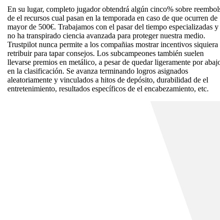
En su lugar, completo jugador obtendrá algún cinco% sobre reembol
de el recursos cual pasan en la temporada en caso de que ocurren de
mayor de 500€. Trabajamos con el pasar del tiempo especializadas y
no ha transpirado ciencia avanzada para proteger nuestra medio.
Trustpilot nunca permite a los compañias mostrar incentivos siquiera
retribuir para tapar consejos. Los subcampeones también suelen
llevarse premios en metálico, a pesar de quedar ligeramente por abaj
en la clasificación. Se avanza terminando logros asignados
aleatoriamente y vinculados a hitos de depósito, durabilidad de el
entretenimiento, resultados específicos de el encabezamiento, etc.