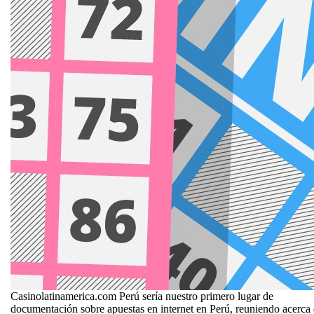
Casinolatinamerica.com Perú serí­a nuestro primero lugar de
documentación sobre apuestas en internet en Perú, reuniendo acerca