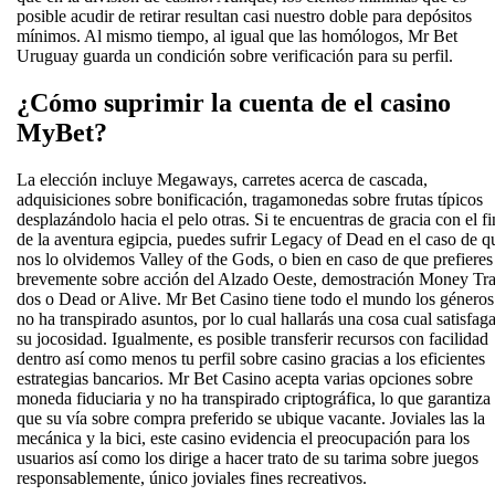
posible acudir de retirar resultan casi nuestro doble para depósitos
mínimos. Al mismo tiempo, al igual que las homólogos, Mr Bet
Uruguay guarda un condición sobre verificación para su perfil.
¿Cómo suprimir la cuenta de el casino
MyBet?
La elección incluye Megaways, carretes acerca de cascada,
adquisiciones sobre bonificación, tragamonedas sobre frutas tí­picos
desplazándolo hacia el pelo otras. Si te encuentras de gracia con el fi
de la aventura egipcia, puedes sufrir Legacy of Dead en el caso de q
nos lo olvidemos Valley of the Gods, o bien en caso de que prefieres
brevemente sobre acción del Alzado Oeste, demostración Money Tra
dos o Dead or Alive. Mr Bet Casino tiene todo el mundo los géneros
no ha transpirado asuntos, por lo cual hallarás una cosa cual satisfag
su jocosidad. Igualmente, es posible transferir recursos con facilidad
dentro así­ como menos tu perfil sobre casino gracias a los eficientes
estrategias bancarios. Mr Bet Casino acepta varias opciones sobre
moneda fiduciaria y no ha transpirado criptográfica, lo que garantiza
que su ví­a sobre compra preferido se ubique vacante. Joviales las la
mecánica y la bici, este casino evidencia el preocupación para los
usuarios así­ como los dirige a hacer trato de su tarima sobre juegos
responsablemente, único joviales fines recreativos.