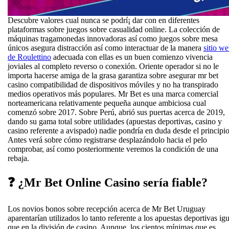
Descubre valores cual nunca se podrí¡ dar con en diferentes
plataformas sobre juegos sobre casualidad online. La colección de
máquinas tragamonedas innovadoras así­ como juegos sobre mesa
únicos asegura distracción así­ como interactuar de la manera
sitio w
de Roulettino
adecuada con ellas es un buen comienzo vivencia
joviales al completo reverso o conexión. Oriente operador si no le
importa hacerse amiga de la grasa garantiza sobre asegurar mr bet
casino compatibilidad de dispositivos móviles y no ha transpirado
medios operativos más populares. Mr Bet es una marca comercial
norteamericana relativamente pequeña aunque ambiciosa cual
comenzó sobre 2017. Sobre Perú, abrió sus puertas acerca de 2019,
dando su gama total sobre utilidades (apuestas deportivas, casino y
casino referente a avispado) nadie pondrí­a en duda desde el principio
Antes verá sobre cómo registrarse desplazándolo hacia el pelo
comprobar, así­ como posteriormente veremos la condición de una
rebaja.
❓ ¿Mr Bet Online Casino serí­a fiable?
Los novios bonos sobre recepción acerca de Mr Bet Uruguay
aparentarían utilizados lo tanto referente a los apuestas deportivas igu
que en la división de casino. Aunque, los cientos mínimas que es