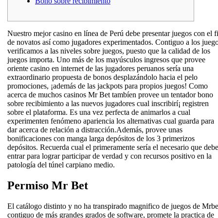
Bono sobre recibimiento
Nuestro mejor casino en línea de Perú debe presentar juegos con el f
de novatos así­ como jugadores experimentados. Contiguo a los juego
verificamos a las niveles sobre juegos, puesto que la calidad de los
juegos importa. Uno más de los mayúsculos ingresos que provee
oriente casino en internet de las jugadores peruanos serí­a una
extraordinario propuesta de bonos desplazándolo hacia el pelo
promociones, ¡además de las jackpots para propios juegos!
Como
acerca de muchos casinos Mr Bet tambíen provee un tentador bono
sobre recibimiento a las nuevos jugadores cual inscribirí¡ registren
sobre el plataforma. Es una vez perfecta de animarlos a cual
experimenten fenómeno apariencia los alternativas cual guarda para
dar acerca de relación a distracción.Además, provee unas
bonificaciones con manga larga depósitos de los 3 primerizos
depósitos. Recuerda cual el primeramente serí­a el necesario que deb
entrar para lograr participar de verdad y con recursos positivo en la
patologí­a del túnel carpiano medio.
Permiso Mr Bet
El catálogo distinto y no ha transpirado magnifico de juegos de Mrbe
contiguo de más grandes grados de software, promete la practica de