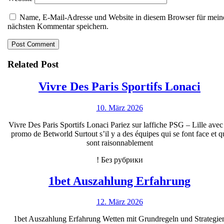
Name, E-Mail-Adresse und Website in diesem Browser für mein
nächsten Kommentar speichern.
Related Post
Vivr
Vivre Des Paris Sportifs Lonaci
Des
10.
10. März 2026
Pari
März
Spor
Vivre Des Paris Sportifs Lonaci Pariez sur laffiche PSG – Lille avec
2026
promo de Betworld Surtout s’il y a des équipes qui se font face et q
Lona
sont raisonnablement
! Без рубрики
1bet
1bet Auszahlung Erfahrung
Ausza
12.
12. März 2026
Erfah
März
1bet Auszahlung Erfahrung Wetten mit Grundregeln und Strategie
2026