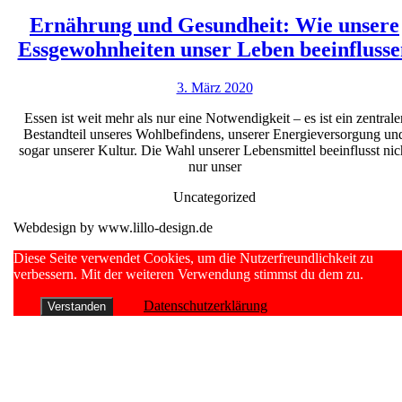
bu
no
bl
depo
Ernährung und Gesundheit: Wie unsere
em
cas
Essgewohnheiten unser Leben beeinflusse
je
7bit
3.
3. März 2020
A
Us
März
Bo
Slot
Essen ist weit mehr als nur eine Notwendigkeit – es ist ein zentrale
2020
Bestandteil unseres Wohlbefindens, unserer Energieversorgung un
20
Ga
sogar unserer Kultur. Die Wahl unserer Lebensmittel beeinflusst nic
nur unser
Uncategorized
Webdesign by www.lillo-design.de
Scroll
Diese Seite verwendet Cookies, um die Nutzerfreundlichkeit zu
Up
verbessern. Mit der weiteren Verwendung stimmst du dem zu.
Datenschutzerklärung
Verstanden