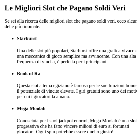
Le Migliori Slot che Pagano Soldi Veri
Se sei alla ricerca delle migliori slot che pagano soldi veri, ecco alcu
delle più rinomate:
Starburst
Una delle slot più popolari, Starburst offre una grafica vivace 
una meccanica di gioco semplice ma avvincente. Con una alta
frequenza di vincita, è perfetta per i principianti.
Book of Ra
Questa slot a tema egiziano è famosa per le sue funzioni bonus
il potenziale di vincite elevate. I giri gratuiti sono uno dei moti
per cui i giocatori la amano.
Mega Moolah
Conosciuta per i suoi jackpot enormi, Mega Moolah è una slot
progressiva che ha fatto vincere milioni di euro ai fortunati
giocatori. Ogni spin potrebbe essere quello giusto!