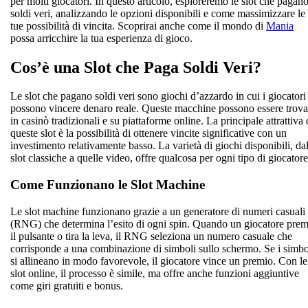
per molti giocatori. In questo articolo, esploreremo le slot che pagan
soldi veri, analizzando le opzioni disponibili e come massimizzare le
tue possibilità di vincita. Scoprirai anche come il mondo di
Mania
possa arricchire la tua esperienza di gioco.
Cos’è una Slot che Paga Soldi Veri?
Le slot che pagano soldi veri sono giochi d’azzardo in cui i giocatori
possono vincere denaro reale. Queste macchine possono essere trova
in casinò tradizionali e su piattaforme online. La principale attrattiva 
queste slot è la possibilità di ottenere vincite significative con un
investimento relativamente basso. La varietà di giochi disponibili, dal
slot classiche a quelle video, offre qualcosa per ogni tipo di giocatore
Come Funzionano le Slot Machine
Le slot machine funzionano grazie a un generatore di numeri casuali
(RNG) che determina l’esito di ogni spin. Quando un giocatore pre
il pulsante o tira la leva, il RNG seleziona un numero casuale che
corrisponde a una combinazione di simboli sullo schermo. Se i simbo
si allineano in modo favorevole, il giocatore vince un premio. Con le
slot online, il processo è simile, ma offre anche funzioni aggiuntive
come giri gratuiti e bonus.