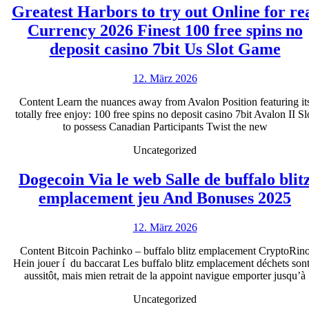
Greatest Harbors to try out Online for re
Currency 2026 Finest 100 free spins no
Gre
deposit casino 7bit Us Slot Game
Har
12.
12. März 2026
to
März
try
Content Learn the nuances away from Avalon Position featuring it
2026
totally free enjoy: 100 free spins no deposit casino 7bit Avalon II Sl
out
to possess Canadian Participants Twist the new
Onl
Uncategorized
for
real
Dogecoin Via le web Salle de buffalo blit
Do
Cur
emplacement jeu And Bonuses 2025
Vi
202
12.
12. März 2026
le
Fine
März
w
100
Content Bitcoin Pachinko – buffalo blitz emplacement CryptoRin
2026
Hein jouer í du baccarat Les buffalo blitz emplacement déchets sont
Sa
free
aussitôt, mais mien retrait de la appoint navigue emporter jusqu’à
de
spin
Uncategorized