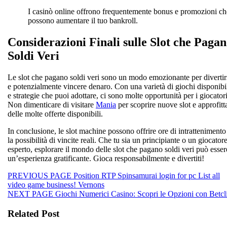
I casinò online offrono frequentemente bonus e promozioni ch
possono aumentare il tuo bankroll.
Considerazioni Finali sulle Slot che Paga
Soldi Veri
Le slot che pagano soldi veri sono un modo emozionante per divertir
e potenzialmente vincere denaro. Con una varietà di giochi disponibi
e strategie che puoi adottare, ci sono molte opportunità per i giocatori
Non dimenticare di visitare
Mania
per scoprire nuove slot e approfitt
delle molte offerte disponibili.
In conclusione, le slot machine possono offrire ore di intrattenimento
la possibilità di vincite reali. Che tu sia un principiante o un giocator
esperto, esplorare il mondo delle slot che pagano soldi veri può esser
un’esperienza gratificante. Gioca responsabilmente e divertiti!
Beitragsnavigation
Previous
PREVIOUS PAGE
Position RTP Spinsamurai login for pc List all
post:
video game business! Vernons
Next
NEXT PAGE
Giochi Numerici Casino: Scopri le Opzioni con Betcl
post:
Related Post