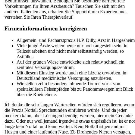
Bedürfnissen auswählen. Benötigen Sie besondere barrierefreie
Vorkehrungen für Ihren Arztbesuch? Tauschen Sie sich mit den
anderen Patienten aus, erhalten Sie Support durch Experten und
verstehen Sie Ihren Therapieverlauf.
Firmeninformationen korrigieren
Allgemein- und Facharztpraxis H.P. Dilly, Arzt in Hargesheim
Viele junge Ärzte wollen heute nur noch angestellt sein, in
Teilzeit arbeiten und nicht mehr selbstständig werden, so
Astfäller.
Auf der grünen Wiese entwickelte sich relativ schnell ein
zentrales Versorgungszentrum.
Mit diesem Einstieg wurde auch eine Lizenz erworben, in
Deutschland medizinische Versorgung anzubieten.
Wir stellen zehn besonders lohnende Touren vor – von
spektakulären Felsenpfaden bis zu Panoramawegen mit Blick
über die Rheinebene.
Ich denke die sehr langen Wartezeiten würden sich regulieren, wenn
die Praxis Notfall Sprechstunden einführen würde. Und da jeder
meckern kann, aber Lösungen benötigt werden, hier mein Gedanke
dazu. Oder nur weil jemand irgendwie etwas unpässlich ist, ist er no
lange kein Notfall und kann warten. Kein Notfall ist jemand mit
Husten und einer laufenden Nase. Zb Drohendes Nieren versagen,