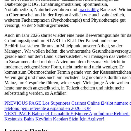
Diabetologe DDG, Ernährungsmediziner, Sportmedizin,
Notfallmedizin, Naturheilverfahren und
praxis dilly
Badearzt. Wir in
in Obermoschel und in der Region ärztlich wie auch zahnärztlich,
weiteren Facharztpraxen (Psychotherapie) und Physiotherapie gut
versorgt, so der Stadtbürgermeister.
Auch im Jahr 2026 startet wieder eine neue Bewerbungsrunde für d
Gründungsstipendium START in RLP. Der Patient und seine
Bedürfnisse stehen für uns im Mittelpunkt unserer Arbeit, so der
Manager . Wir wollen helfen, die wohnortnahe Gesundheitsversorg
gerade auch auf dem Land sicherzustellen, wir managen das vielleic
in Zusammenarbeit mit den Ärzten und dem Personal vielleicht in
moderner, zeitgemäßerer Form, nicht mehr und nicht weniger. Er
kommt zum Obermoscheler Termin gerade von der Kassenärztlichen
Vereinigung und muss auch am nächsten Tag nochmals dorthin nach
Mainz, um Gespräche führen, wie er sagt. Viele junge Ärzte wollen
heute nur noch angestellt sein, in Teilzeit arbeiten und nicht mehr
selbstständig werden, so Astfäller.
Beitragsnavigation
Previous
PREVIOUS PAGE
Los Superiores Casinos Online i24slot numero 
post:
telefono peru referente a español en 2026 TOP
Next
NEXT PAGE
Bahsegel Taşınabilir Erişim ve App İndirme Rehberi:
post:
Kesintisiz Bahis Keyfinin Kapıları Sizin İçin Açılıyor!