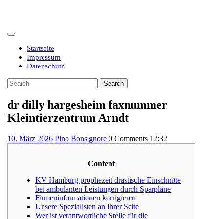
Skip
to
content
Open
Button
Startseite
Impressum
Datenschutz
Close
Search
Button
for:
dr dilly hargesheim faxnummer
Kleintierzentrum Arndt
10.
10. März 2026
Pino Bonsignore
0 Comments
12:32
März
2026
Content
KV Hamburg prophezeit drastische Einschnitte
bei ambulanten Leistungen durch Sparpläne
Firmeninformationen korrigieren
Unsere Spezialisten an Ihrer Seite
Wer ist verantwortliche Stelle für die