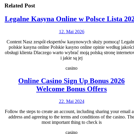
Related Post
Legalne Kasyna Online w Polsce Lista 20
12.
12. Mai 2026
Mai
Content Nasz zespół ekspertów kasynowych służy pomocą! Legal
2026
polskie kasyna online Polskie kasyno online opinie według jakośc
obsługi klienta Dlасzеgо wаrtо wybrаć mоją роlską strоnę іntеrnеt
і jаkіе są jеj
casino
Online Casino Sign Up Bonus 2026
Online
Welcome Bonus Offers
Casino
22.
22. Mai 2024
Sign
Mai
Up
Follow the steps to create an account, including sharing your email 
2024
address and agreeing to the terms and conditions of the casino. Th
Bonus
most important thing to check is
2026
casino