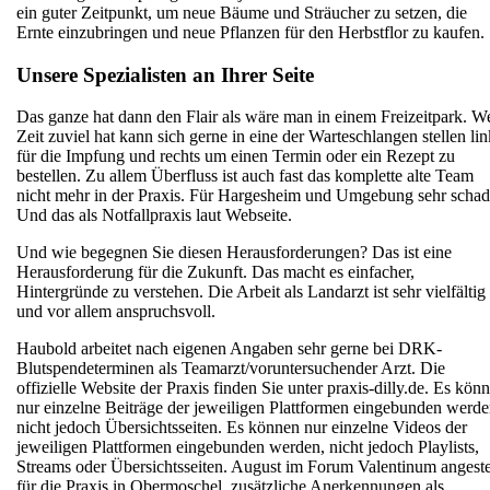
ein guter Zeitpunkt, um neue Bäume und Sträucher zu setzen, die
Ernte einzubringen und neue Pflanzen für den Herbstflor zu kaufen.
Unsere Spezialisten an Ihrer Seite
Das ganze hat dann den Flair als wäre man in einem Freizeitpark. W
Zeit zuviel hat kann sich gerne in eine der Warteschlangen stellen lin
für die Impfung und rechts um einen Termin oder ein Rezept zu
bestellen. Zu allem Überfluss ist auch fast das komplette alte Team
nicht mehr in der Praxis. Für Hargesheim und Umgebung sehr schad
Und das als Notfallpraxis laut Webseite.
Und wie begegnen Sie diesen Herausforderungen? Das ist eine
Herausforderung für die Zukunft. Das macht es einfacher,
Hintergründe zu verstehen. Die Arbeit als Landarzt ist sehr vielfältig
und vor allem anspruchsvoll.
Haubold arbeitet nach eigenen Angaben sehr gerne bei DRK-
Blutspendeterminen als Teamarzt/voruntersuchender Arzt. Die
offizielle Website der Praxis finden Sie unter praxis-dilly.de. Es kön
nur einzelne Beiträge der jeweiligen Plattformen eingebunden werde
nicht jedoch Übersichtsseiten. Es können nur einzelne Videos der
jeweiligen Plattformen eingebunden werden, nicht jedoch Playlists,
Streams oder Übersichtsseiten. August im Forum Valentinum angeste
für die Praxis in Obermoschel, zusätzliche Anerkennungen als