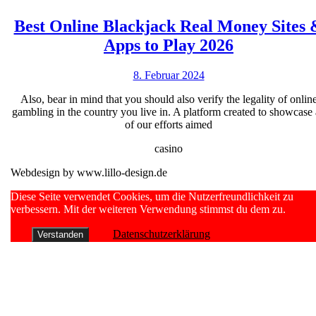
Welcom
Bonus
Best Online Blackjack Real Money Sites 
Best
Offers
Apps to Play 2026
Online
8.
8. Februar 2024
Blackjack
Februar
Real
Also, bear in mind that you should also verify the legality of onlin
2024
gambling in the country you live in. A platform created to showcase 
Money
of our efforts aimed
Sites
casino
&
Webdesign by www.lillo-design.de
Apps
to
Scroll
Diese Seite verwendet Cookies, um die Nutzerfreundlichkeit zu
Up
verbessern. Mit der weiteren Verwendung stimmst du dem zu.
Play
2026
Datenschutzerklärung
Verstanden