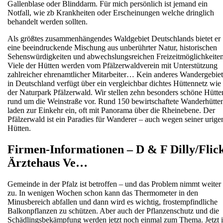
Gallenblase oder Blinddarm. Für mich persönlich ist jemand ein
Notfall, wie zb Krankheiten oder Erscheinungen welche dringlich
behandelt werden sollten.
Als größtes zusammenhängendes Waldgebiet Deutschlands bietet er
eine beeindruckende Mischung aus unberührter Natur, historischen
Sehenswürdigkeiten und abwechslungsreichen Freizeitmöglichkeiten
Viele der Hütten werden vom Pfälzerwaldverein mit Unterstützung
zahlreicher ehrenamtlicher Mitarbeiter… Kein anderes Wandergebiet
in Deutschland verfügt über ein vergleichbar dichtes Hüttennetz wie
der Naturpark Pfälzerwald. Wir stellen zehn besonders schöne Hütte
rund um die Weinstraße vor. Rund 150 bewirtschaftete Wanderhütte
laden zur Einkehr ein, oft mit Panorama über die Rheinebene. Der
Pfälzerwald ist ein Paradies für Wanderer – auch wegen seiner urige
Hütten.
Firmen-Informationen – D & F Dilly/Flic
Ärztehaus Ve…
Gemeinde in der Pfalz ist betroffen – und das Problem nimmt weiter
zu. In wenigen Wochen schon kann das Thermometer in den
Minusbereich abfallen und dann wird es wichtig, frostempfindliche
Balkonpflanzen zu schützen. Aber auch der Pflanzenschutz und die
Schädlingsbekämpfung werden jetzt noch einmal zum Thema. Jetzt i