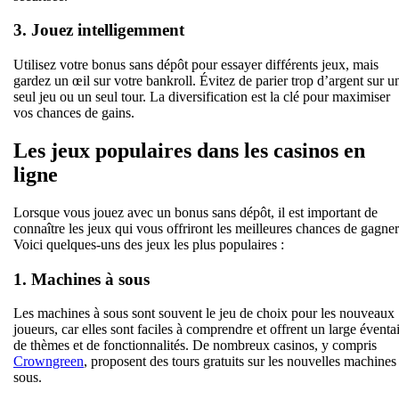
3. Jouez intelligemment
Utilisez votre bonus sans dépôt pour essayer différents jeux, mais
gardez un œil sur votre bankroll. Évitez de parier trop d’argent sur u
seul jeu ou un seul tour. La diversification est la clé pour maximiser
vos chances de gains.
Les jeux populaires dans les casinos en
ligne
Lorsque vous jouez avec un bonus sans dépôt, il est important de
connaître les jeux qui vous offriront les meilleures chances de gagner
Voici quelques-uns des jeux les plus populaires :
1. Machines à sous
Les machines à sous sont souvent le jeu de choix pour les nouveaux
joueurs, car elles sont faciles à comprendre et offrent un large éventai
de thèmes et de fonctionnalités. De nombreux casinos, y compris
Crowngreen
, proposent des tours gratuits sur les nouvelles machines
sous.