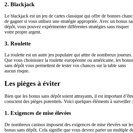
2. Blackjack
Le blackjack est un jeu de cartes classique qui offre de bonnes chanc
de gagner si vous utilisez une stratégie appropriée. Avec un bonus sa
dépôt, vous pouvez expérimenter différentes stratégies sans risquer
votre propre argent.
3. Roulette
La roulette est un autre jeu populaire qui attire de nombreux joueurs.
Que vous choisissiez la roulette européenne ou américaine, les bonu
sans dépôt vous permettent de tester vos chances sur la table sans
aucun risque.
Les pièges à éviter
Bien que les bonus sans dépôt soient attrayants, il est important d’êtr
conscient des pièges potentiels. Voici quelques éléments à surveiller :
1. Exigences de mise élevées
De nombreux casinos imposent des exigences de mise élevées sur le
bonus sans dépôt. Cela signifie que vous devrez parier un multiple d