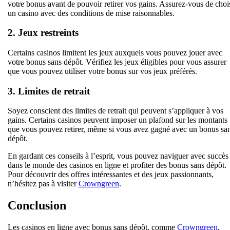
votre bonus avant de pouvoir retirer vos gains. Assurez-vous de choi
un casino avec des conditions de mise raisonnables.
2. Jeux restreints
Certains casinos limitent les jeux auxquels vous pouvez jouer avec
votre bonus sans dépôt. Vérifiez les jeux éligibles pour vous assurer
que vous pouvez utiliser votre bonus sur vos jeux préférés.
3. Limites de retrait
Soyez conscient des limites de retrait qui peuvent s’appliquer à vos
gains. Certains casinos peuvent imposer un plafond sur les montants
que vous pouvez retirer, même si vous avez gagné avec un bonus sa
dépôt.
En gardant ces conseils à l’esprit, vous pouvez naviguer avec succès
dans le monde des casinos en ligne et profiter des bonus sans dépôt.
Pour découvrir des offres intéressantes et des jeux passionnants,
n’hésitez pas à visiter
Crowngreen
.
Conclusion
Les casinos en ligne avec bonus sans dépôt, comme
Crowngreen
,