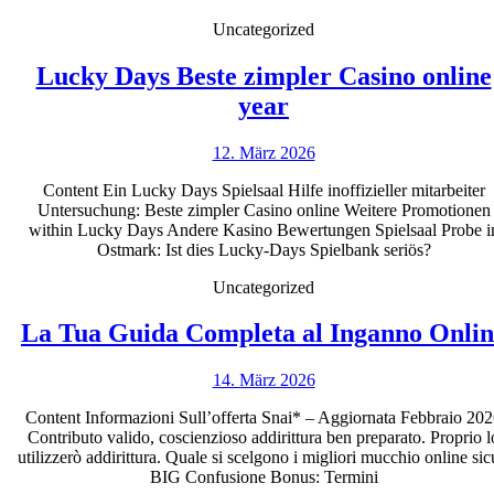
drawbacks
Uncategorized
having
Lucky Days Beste zimpler Casino online
a
Lucky
year
good
Days
Bitcoin
12.
12. März 2026
Beste
local
März
zimpler
Content Ein Lucky Days Spielsaal Hilfe inoffizieller mitarbeiter
2026
casino
Untersuchung: Beste zimpler Casino online Weitere Promotionen
Casino
within Lucky Days Andere Kasino Bewertungen Spielsaal Probe i
online
Ostmark: Ist dies Lucky-Days Spielbank seriös?
year
Uncategorized
La Tua Guida Completa al Inganno Onlin
14.
14. März 2026
März
Content Informazioni Sull’offerta Snai* – Aggiornata Febbraio 20
2026
Contributo valido, coscienzioso addirittura ben preparato. Proprio l
utilizzerò addirittura. Quale si scelgono i migliori mucchio online sic
BIG Confusione Bonus: Termini