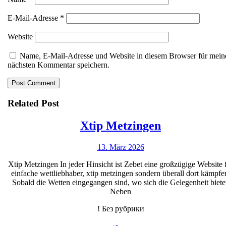
E-Mail-Adresse
*
Website
Name, E-Mail-Adresse und Website in diesem Browser für mein
nächsten Kommentar speichern.
Related Post
Xtip
Xtip Metzingen
Metzingen
13.
13. März 2026
März
Xtip Metzingen In jeder Hinsicht ist Zebet eine großzügige Website 
2026
einfache wettliebhaber, xtip metzingen sondern überall dort kämpfe
Sobald die Wetten eingegangen sind, wo sich die Gelegenheit biete
Neben
! Без рубрики