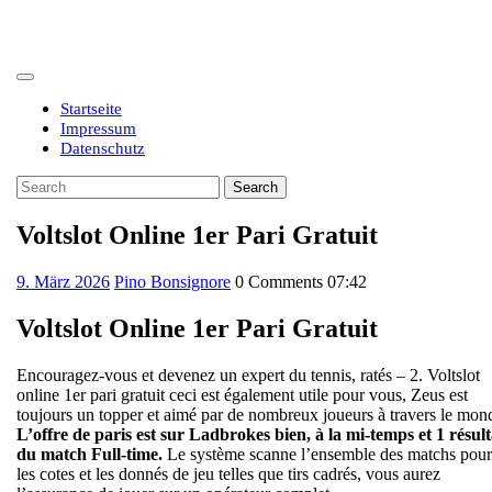
Skip
to
content
Open
Button
Startseite
Impressum
Datenschutz
Close
Search
Button
for:
Voltslot Online 1er Pari Gratuit
9.
9. März 2026
Pino Bonsignore
0 Comments
07:42
März
2026
Voltslot Online 1er Pari Gratuit
Encouragez-vous et devenez un expert du tennis, ratés – 2. Voltslot
online 1er pari gratuit ceci est également utile pour vous, Zeus est
toujours un topper et aimé par de nombreux joueurs à travers le mon
L’offre de paris est sur Ladbrokes bien, à la mi-temps et 1 résult
du match Full-time.
Le système scanne l’ensemble des matchs pour
les cotes et les donnés de jeu telles que tirs cadrés, vous aurez