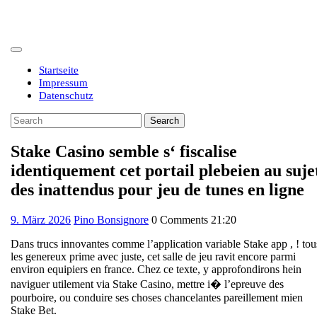
Skip
to
content
Open
Button
Startseite
Impressum
Datenschutz
Close
Search
Button
for:
Stake Casino semble s‘ fiscalise
identiquement cet portail plebeien au suje
des inattendus pour jeu de tunes en ligne
9.
9. März 2026
Pino Bonsignore
0 Comments
21:20
März
Dans trucs innovantes comme l’application variable Stake app , ! tou
2026
les genereux prime avec juste, cet salle de jeu ravit encore parmi
environ equipiers en france. Chez ce texte, y approfondirons hein
naviguer utilement via Stake Casino, mettre i� l’epreuve des
pourboire, ou conduire ses choses chancelantes pareillement mien
Stake Bet.