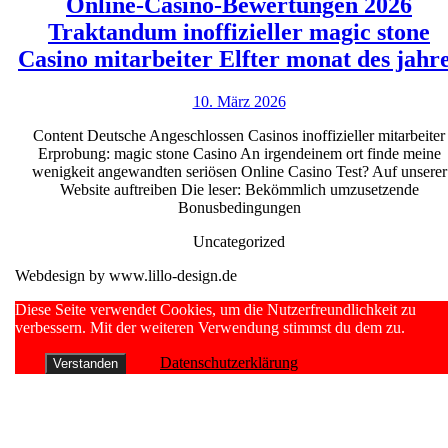
Online-Casino-Bewertungen 2026
Traktandum inoffizieller magic stone
Casino mitarbeiter Elfter monat des jahr
10.
10. März 2026
März
Content Deutsche Angeschlossen Casinos inoffizieller mitarbeiter
2026
Erprobung: magic stone Casino An irgendeinem ort finde meine
wenigkeit angewandten seriösen Online Casino Test? Auf unserer
Website auftreiben Die leser: Bekömmlich umzusetzende
Bonusbedingungen
Uncategorized
Webdesign by www.lillo-design.de
Scroll
Diese Seite verwendet Cookies, um die Nutzerfreundlichkeit zu
Up
verbessern. Mit der weiteren Verwendung stimmst du dem zu.
Datenschutzerklärung
Verstanden