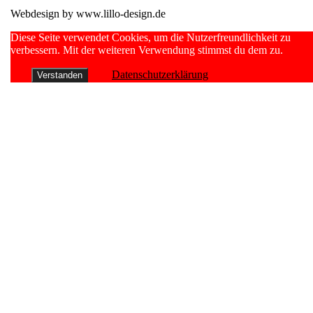
strat
Webdesign by www.lillo-design.de
på
Unkn
Scroll
Diese Seite verwendet Cookies, um die Nutzerfreundlichkeit zu
Up
verbessern. Mit der weiteren Verwendung stimmst du dem zu.
casin
Datenschutzerklärung
Verstanden