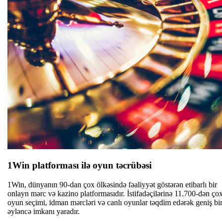
1Win platforması ilə oyun təcrübəsi
1Win, dünyanın 90-dan çox ölkəsində fəaliyyət göstərən etibarlı bir
onlayn mərc və kazino platformasıdır. İstifadəçilərinə 11.700-dən ço
oyun seçimi, idman mərcləri və canlı oyunlar təqdim edərək geniş bi
əyləncə imkanı yaradır.