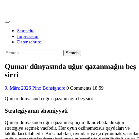
Skip
to
content
Open
Button
Startseite
Impressum
Datenschutz
Close
Search
Button
for:
Qumar dünyasında uğur qazanmağın beş
sirri
9.
9. März 2026
Pino Bonsignore
0 Comments
18:59
März
Qumar dünyasında uğur qazanmağın beş sirri
2026
Strategiyanın əhəmiyyəti
Qumar dünyasında uğur qazanmaq üçün ilk növbədə düzgün
strategiya seçmək vacibdir. Hər oyun özünəməxsus qaydaları və
taktikaları tələb edir. Bu səbəbdən, oyunları yaxşı öyrənmək və onlar