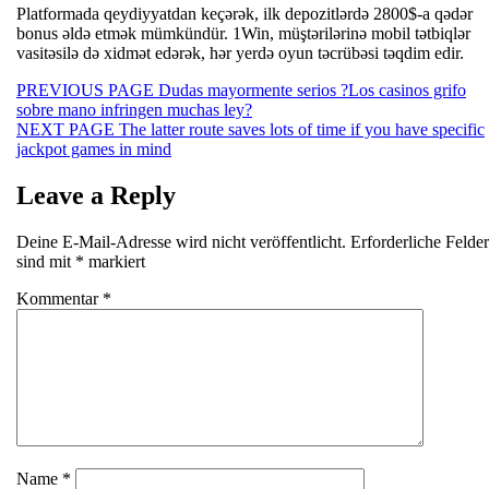
Platformada qeydiyyatdan keçərək, ilk depozitlərdə 2800$-a qədər
bonus əldə etmək mümkündür. 1Win, müştərilərinə mobil tətbiqlər
vasitəsilə də xidmət edərək, hər yerdə oyun təcrübəsi təqdim edir.
Beitragsnavigation
Previous
PREVIOUS PAGE
Dudas mayormente serios ?Los casinos grifo
post:
sobre mano infringen muchas ley?
Next
NEXT PAGE
The latter route saves lots of time if you have specific
post:
jackpot games in mind
Leave a Reply
Deine E-Mail-Adresse wird nicht veröffentlicht.
Erforderliche Felder
sind mit
*
markiert
Kommentar
*
Name
*