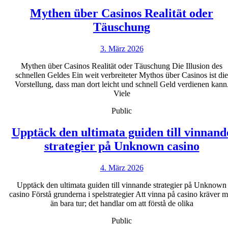
qadam
Mythen über Casinos Realität oder
tushun
Mythen
Täuschung
über
3.
3. März 2026
Casinos
März
Realität
Mythen über Casinos Realität oder Täuschung Die Illusion des
2026
schnellen Geldes Ein weit verbreiteter Mythos über Casinos ist die
oder
Vorstellung, dass man dort leicht und schnell Geld verdienen kann
Täuschung
Viele
Public
Upptäck den ultimata guiden till vinnand
Uppt
strategier på Unknown casino
den
4.
4. März 2026
ultim
März
guide
Upptäck den ultimata guiden till vinnande strategier på Unknown
2026
casino Förstå grunderna i spelstrategier Att vinna på casino kräver m
till
än bara tur; det handlar om att förstå de olika
vinn
Public