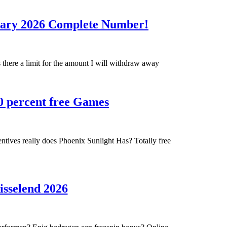
The
bruary 2026 Complete Number!
best
Skrill
Casinos
Is there a limit for the amount I will withdraw away
on
the
Phoenix
0 percent free Games
internet
Gold
In
coins
the
On
ntives really does Phoenix Sunlight Has? Totally free
online
the
casino
web
narcos
Position
De
February
isselend 2026
Comment
Bergtop
2026
Gamble
10
Complete
It