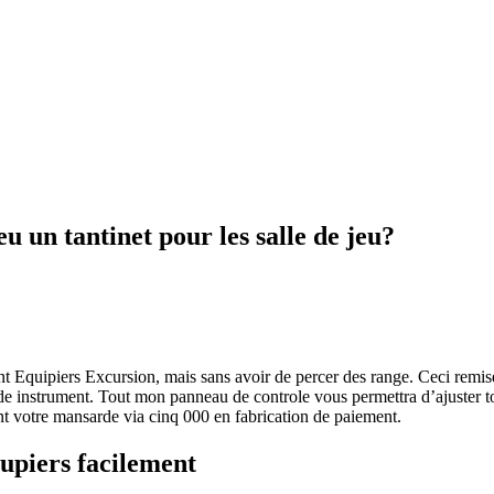
eu un tantinet pour les salle de jeu?
t Equipiers Excursion, mais sans avoir de percer des range. Ceci remis
 instrument. Tout mon panneau de controle vous permettra d’ajuster tou
ant votre mansarde via cinq 000 en fabrication de paiement.
oupiers facilement