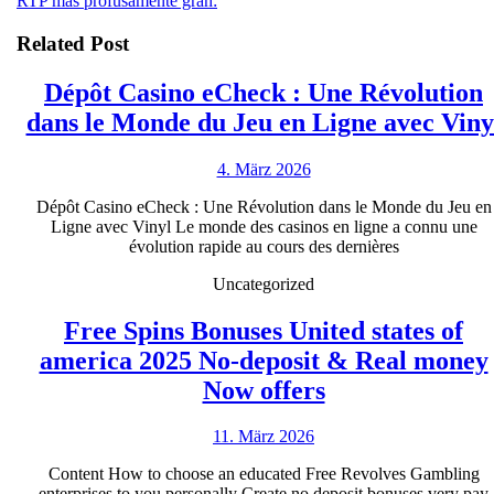
RTP mas profusamente gran:
Related Post
Dépôt Casino eCheck : Une Révolution
dans le Monde du Jeu en Ligne avec Viny
4.
4. März 2026
März
Dépôt Casino eCheck : Une Révolution dans le Monde du Jeu en
2026
Ligne avec Vinyl Le monde des casinos en ligne a connu une
évolution rapide au cours des dernières
Uncategorized
Free Spins Bonuses United states of
america 2025 No-deposit & Real money
Free
Now offers
Spins
11.
11. März 2026
Bonuses
März
United
Content How to choose an educated Free Revolves Gambling
2026
enterprises to you personally Create no deposit bonuses very pay