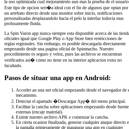
la uso optimizada cual mejoramiento aun mas la prueba de el usuario
Este tipo de opcion seri�a ideal con el fin de algunos que optan por
un arrebato directo desde una monitor sobre inicio, notificaciones
personalizadas desplazandolo hacia el pelo la interfaz todavia mas
profusamente fluida.
La Spin Varon app nunca siempre esta disponible acerca de las tiend
oficiales igual que Google Play o App Store bien restricciones de
reglas regionales. Sin embargo, es posible descargarla directamente
empezando desde una pagina oficial de Spinmacho. Nuestro
procedimiento es seguro y veloz, pues las archivos se encuentran
verificados asi� como no tiene en su interior aplicacion extra no
facultado.
Pasos de situar una app en Android:
Acceder an una net oficial empezando desde el navegador de 
mecanismo.
Detectar el apartado �Descargar App� del menu principal.
Facilitar la cancha sobre aplicaciones empezando desde fuente
externas (encaje material).
Eximir nuestro archivo APK e comenzar la cancha.
En cierta ocasion finalizada, generar cualquier ataque directo 
la pantalla primeramente de inaugurar una app en cualquier