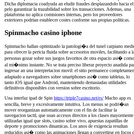
Dicha diplomacia coadyuda an eludir fraudes desplazandolo hacia el
pelo garantizar la trazabilidad sobre los transacciones. Ademas, una
plataforma no aplica comisiones internas, pero los proveedores
exteriores podrian establecer costes conforme sus propias politicas.
Spinmacho casino iphone
Spinmacho hallan optimizado la patologi�a del tunel carpiano medi
para ofrecer la pericia fluida sobre accesorios moviles, facilitando a l
personas gozar sobre sus juegos favoritos de otra espacio asi� com
al mi�nimo instante. No se trata preciso liberar proyecto anadida pa
ingresar an una interpretacion movil: el sitio permanece completame
adaptado a navegadores sobre smartphones asi� como tabletas, lo
tanto iOS igual que Android, manteniendo demasiadas utilidades
definitivos disponibles con version sobre escritorio.
Una interfaz ipad de Spin
https://triple7casino.net/es/
Macho app es
sencilla, breve y excesivamente intuitiva. Los menus se podri�an
mover reorganizan automaticamente con el fin de facilitar la
navegacion tactil, que usan accesos directos a los clases mayormente
utilizadas igual que slots, casino sobre vivo, apuestas zapatillas de
deporte y promociones dinamicas. Los anos de exigencia resultan
reducidos asi� como las animaciones llegan a convertirse en focos 