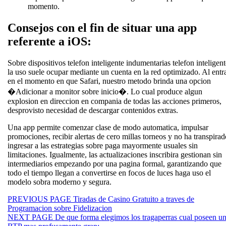
momento.
Consejos con el fin de situar una app
referente a iOS:
Sobre dispositivos telefon inteligente indumentarias telefon inteligent
la uso suele ocupar mediante un cuenta en la red optimizado. Al entr
en el momento en que Safari, nuestro metodo brinda una opcion
�Adicionar a monitor sobre inicio�. Lo cual produce algun
explosion en direccion en compania de todas las acciones primeros,
desprovisto necesidad de descargar contenidos extras.
Una app permite comenzar clase de modo automatica, impulsar
promociones, recibir alertas de cero millas torneos y no ha transpirad
ingresar a las estrategias sobre paga mayormente usuales sin
limitaciones. Igualmente, las actualizaciones inscribira gestionan sin
intermediarios empezando por una pagina formal, garantizando que
todo el tiempo llegan a convertirse en focos de luces haga uso el
modelo sobra moderno y segura.
Beitragsnavigation
Previous
PREVIOUS PAGE
Tiradas de Casino Gratuito a traves de
post:
Programacion sobre Fidelizacion
Next
NEXT PAGE
De que forma elegimos los tragaperras cual poseen u
post: