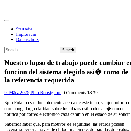
Skip
to
content
Open
Button
Startseite
Impressum
Datenschutz
Close
Search
Button
for:
Nuestro lapso de trabajo puede cambiar e
funcion del sistema elegido asi� como de
la referencia requerida
9.
9. März 2026
Pino Bonsignore
0 Comments
18:39
März
Spin Fulano es indudablemente acerca de este tema, ya que informa
2026
con manga larga claridad sobre los plazos estimados asi� como
notifica por correo electronico cada cambio en el estado de su solicit
Sabemos saber que, para motivos de seguridad, las retiros poseen
hacerse superior a traves de el doctrina empleado para las depositos.