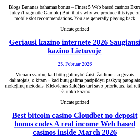
März
luxur
Blogs Bananas bahamas bonus – Finest 5 Web based casinos Extr
2026
Juicy (Pragmatic Gamble) But, that’s why we produce this type of
in
mobile slot recommendations. You are generally playing back
Amaz
Uncategorized
Hono
in
Geriausi kazino internete 2026 Saugiaus
Geriausi
the
kazino Lietuvoje
kazino
bana
25.
25. Februar 2026
internete
baha
Februar
2026
bonu
Vienam svarbu, kad būtų galimybė žaisti žaidimus su gyvais
2026
dalintojais, o kitam – kad būtų galima pasipildyti paskyrą patogiais
Saugiausi
Cool
mokėjimų metodais. Kiekvienas žaidėjas turi savo prioritetus, kai rei
kazino
Goo
išsirinkti kazino
Lietuvoje
fresh
Uncategorized
fruit
Best bitcoin casino Cloudbet no deposit
Posit
bonus codes A real income Web based
Best
casinos inside March 2026