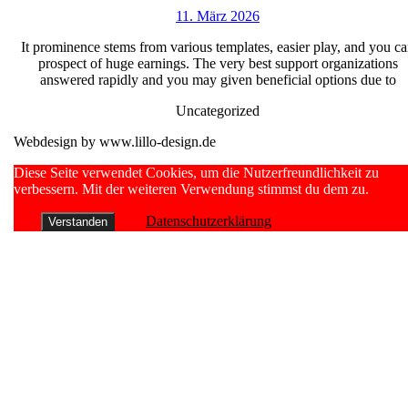
bitcoin
11.
11. März 2026
casino
März
Cloudb
It prominence stems from various templates, easier play, and you c
2026
prospect of huge earnings. The very best support organizations
no
answered rapidly and you may given beneficial options due to
deposit
Uncategorized
bonus
Webdesign by www.lillo-design.de
codes
A
Scroll
Diese Seite verwendet Cookies, um die Nutzerfreundlichkeit zu
Up
verbessern. Mit der weiteren Verwendung stimmst du dem zu.
real
income
Datenschutzerklärung
Verstanden
Web
based
casinos
inside
March
2026