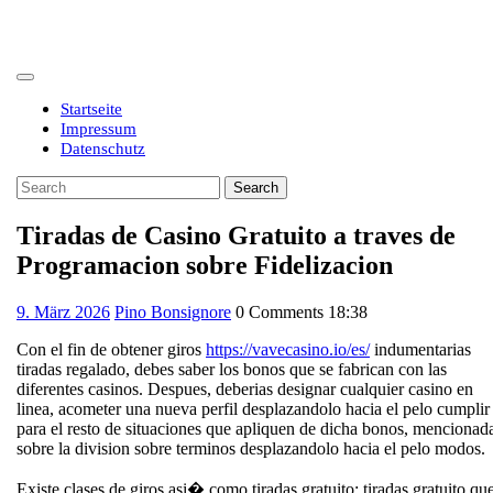
Skip
to
content
Open
Button
Startseite
Impressum
Datenschutz
Close
Search
Button
for:
Tiradas de Casino Gratuito a traves de
Programacion sobre Fidelizacion
9.
9. März 2026
Pino Bonsignore
0 Comments
18:38
März
Con el fin de obtener giros
https://vavecasino.io/es/
indumentarias
2026
tiradas regalado, debes saber los bonos que se fabrican con las
diferentes casinos. Despues, deberias designar cualquier casino en
linea, acometer una nueva perfil desplazandolo hacia el pelo cumplir
para el resto de situaciones que apliquen de dicha bonos, mencionad
sobre la division sobre terminos desplazandolo hacia el pelo modos.
Existe clases de giros asi� como tiradas gratuito: tiradas gratuito qu